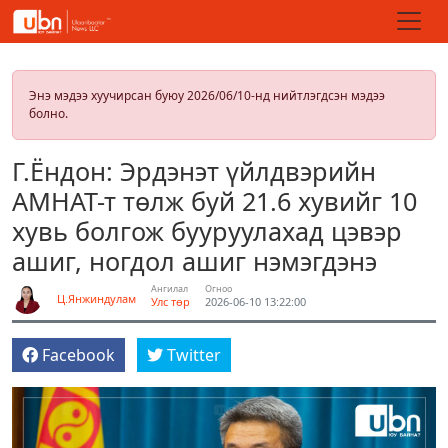
Энэ мэдээ хуучирсан буюу 2026/06/10-нд нийтлэгдсэн мэдээ
болно.
Г.Ёндон: Эрдэнэт үйлдвэрийн
АМНАТ-т төлж буй 21.6 хувийг 10
хувь болгож бууруулахад цэвэр
ашиг, ногдол ашиг нэмэгдэнэ
Ангилал
Огноо
Ц.Янжиндулам
Улс төр
2026-06-10 13:22:00
Facebook
Twitter