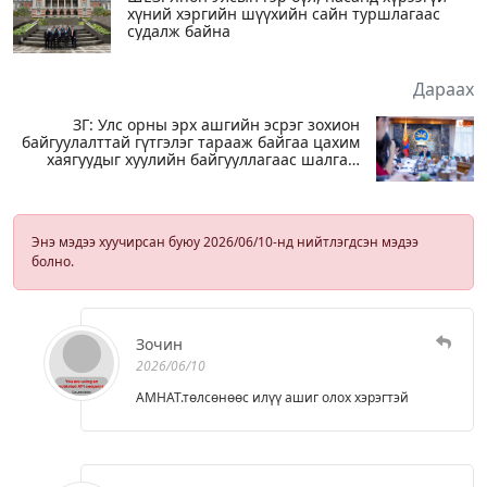
хүний хэргийн шүүхийн сайн туршлагаас
судалж байна
Дараах
ЗГ: Улс орны эрх ашгийн эсрэг зохион
байгуулалттай гүтгэлэг тарааж байгаа цахим
хаягуудыг хуулийн байгууллагаас шалгаж
эхэлсэн
Энэ мэдээ хуучирсан буюу 2026/06/10-нд нийтлэгдсэн мэдээ
болно.
Зочин
2026/06/10
АМНАТ.төлсөнөөс илүү ашиг олох хэрэгтэй