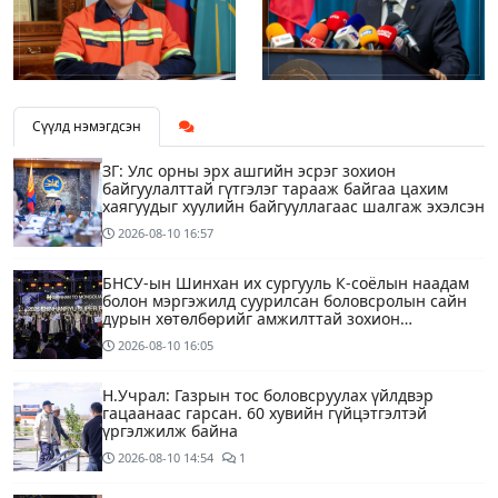
Сүүлд нэмэгдсэн
ЗГ: Улс орны эрх ашгийн эсрэг зохион
байгуулалттай гүтгэлэг тарааж байгаа цахим
хаягуудыг хуулийн байгууллагаас шалгаж эхэлсэн
2026-08-10
16:57
БНСУ-ын Шинхан их сургууль К-соёлын наадам
болон мэргэжилд суурилсан боловсролын сайн
дурын хөтөлбөрийг амжилттай зохион
байгууллаа
2026-08-10
16:05
Н.Учрал: Газрын тос боловсруулах үйлдвэр
гацаанаас гарсан. 60 хувийн гүйцэтгэлтэй
үргэлжилж байна
2026-08-10
14:54
1