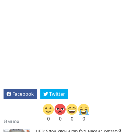
Facebook
Twitter
0
0
0
0
Өмнөх
ШЕЗ: Япон Улсын гэр бүл, насанд хүрээгүй