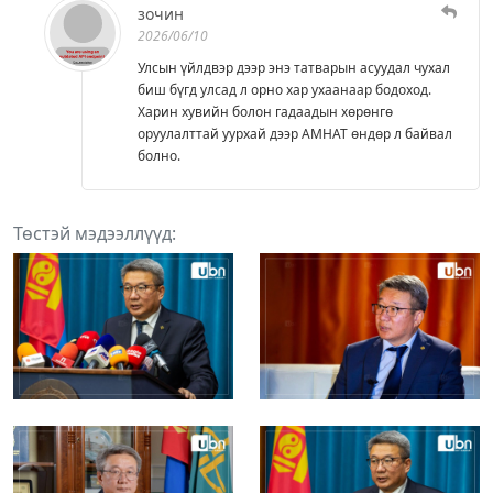
зочин
2026/06/10
Улсын үйлдвэр дээр энэ татварын асуудал чухал
биш бүгд улсад л орно хар ухаанаар бодоход.
Харин хувийн болон гадаадын хөрөнгө
оруулалттай уурхай дээр АМНАТ өндөр л байвал
болно.
Төстэй мэдээллүүд: