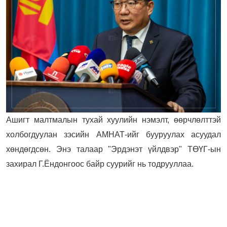
Ашигт малтмалын тухай хуулийн нэмэлт, өөрчлөлттэй
холбогдуулан зэсийн АМНАТ-ийг бууруулах асуудал
хөндөгдсөн. Энэ талаар "Эрдэнэт үйлдвэр" ТӨҮГ-ын
захирал Г.Ёндонгоос байр суурийг нь тодрууллаа.