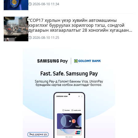
2026-08-10
11:34
“COP17 хурлын үеэр хувийн автомашины
хэрэглээг бууруулах зорилгоор тэгш, сондгой
дугаарын хязгаарлалтыг 28 хоногийн хугацаанд
хийнэ“
2026-08-10
11:25
ЕТГ: Н.Түвшинбаяр аваргыг Ерөнхийлөгч уучлах
гэж байна гэдэг нь ташаа мэдээлэл, уучлал
хүссэн захидал ирээгүй
2026-08-10
10:36
6
Энэ бямба гарагаас тэгш, сондгой дугаарын
хязгаарлалтаар хөдөлгөөнд оролцоно
1 цагийн өмнө
Нийслэлийн цэцэрлэгийн цахим бүртгэл эхэллээ
1 цагийн өмнө
1