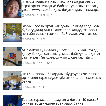
Н.Энх-Амгалан: Ослын нөхцөл байдал миний
эсрэг эргэж магадгүй байгаа тул ослыг харсан,
үзсэн хүмүүс холбогдож, бодит явдлын талаар
ярьж өгч тусална уу
2026-08-10
13:39
3
Газрын тосны эрэл, хайгуулын ажилд саад болж
буй асуудалд АМГТГ анхаарал хандуулж, орон
нутгийн уулзалт зохион байгуулах үүрэг өглөө
2026-08-10
12:56
АТГ: Албан тушаалаа урвуулан ашиглаж бусдад
давуу байдал олгосны улмаас байгууллагад 54.4
сая төгрөгийн хохирол учруулсан хэргийг
прокурорт шилжүүллээ
2026-08-10
12:53
1
НИТХ: Агаарын бохирдлыг бууруулах чиглэлээр
ирэх өвөл хэрэгжүүлэх үйл ажиллагааг хэлэлцэж
байна
2026-08-10
11:40
Тарвас хураахаар яваад алга болсон 10 настай
охиныг ес дэх өдрөө эрэн хайж байна