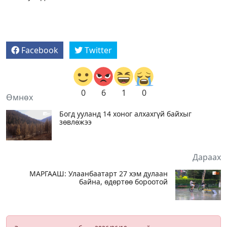
Facebook
Twitter
0
6
1
0
Өмнөх
Богд ууланд 14 хоног алхахгүй байхыг
зөвлөжээ
Дараах
МАРГААШ: Улаанбаатарт 27 хэм дулаан
байна, өдөртөө бороотой