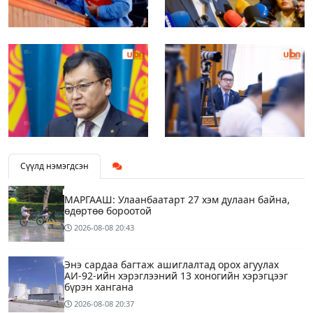
Сүүлд нэмэгдсэн
МАРГААШ: Улаанбаатарт 27 хэм дулаан байна,
өдөртөө бороотой
2026-08-08
20:43
Энэ сардаа багтаж ашиглалтад орох агуулах
АИ-92-ийн хэрэглээний 13 хоногийн хэрэгцээг
бүрэн хангана
2026-08-08
20:37