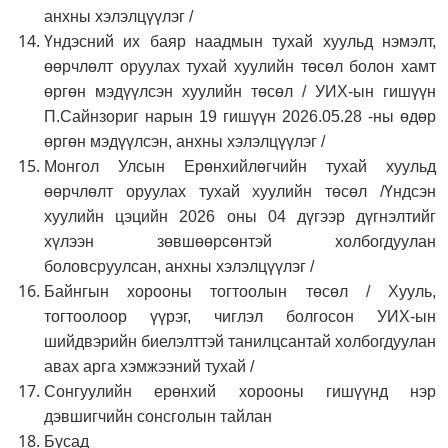
анхны хэлэлцүүлэг /
Үндэсний их баяр наадмын тухай хуульд нэмэлт,
өөрчлөлт оруулах тухай хуулийн төсөл болон хамт
өргөн мэдүүлсэн хуулийн төсөл / УИХ-ын гишүүн
П.Сайнзориг нарын 19 гишүүн 2026.05.28 -ны өдөр
өргөн мэдүүлсэн, анхны хэлэлцүүлэг /
Монгол Улсын Ерөнхийлөгчийн тухай хуульд
өөрчлөлт оруулах тухай хуулийн төсөл /Үндсэн
хуулийн цэцийн 2026 оны 04 дүгээр дүгнэлтийг
хүлээн зөвшөөрсөнтэй холбогдуулан
боловсруулсан, анхны хэлэлцүүлэг /
Байнгын хорооны тогтоолын төсөл / Хууль,
тогтоолоор үүрэг, чиглэл болгосон УИХ-ын
шийдвэрийн биелэлттэй танилцсантай холбогдуулан
авах арга хэмжээний тухай /
Сонгуулийн ерөнхий хорооны гишүүнд нэр
дэвшигчийн сонсголын тайлан
Бусад