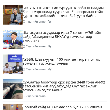
БНСУ-ын Шинхан их сургууль К-соёлын наадам
болон мэргэжилд суурилсан боловсролын сайн
дурын хөтөлбөрийг зохион байгуулж байна
1 цагийн өмнө
1
Шатахууны асуудлаар ирэх 7 хоногт АҮЭБ-ийн
сайд Г.Дамдинням БНХАУ-д томилолтоор
ажиллана
7 цагийн өмнө
1
АҮЭБЯ: Шатахууныг 100 мянган төгрөгт олгох
асуудлыг түр хойшлууллаа
7 цагийн өмнө
1
Сүхбаатар боомтоор орж ирсэн 3448 тонн АИ-92
автобензинийг агуулахуудад буулгах ажлыг
зохион байгуулж байна
7 цагийн өмнө
Ерөнхий сайд БНХАУ-аас сар бүр 12-15 мянган