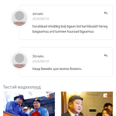
зочин
2026/06/10
huraldaad shiiddeg bolj bgaan bol barilduulah hereg
baigaamuu ard tumnee huuraad bgaamuu
Зочин.
2026/06/10
Наад бөхийн цол молоо болиоч.
Төстэй мэдээллүүд: