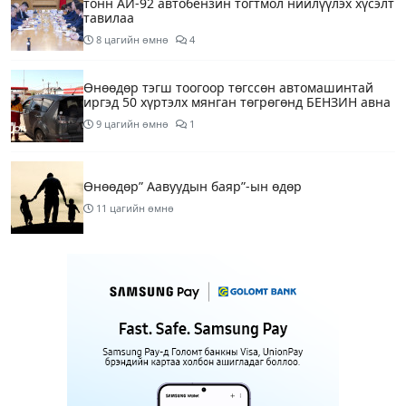
тонн АИ-92 автобензин тогтмол нийлүүлэх хүсэлт
тавилаа
8 цагийн өмнө
4
Өнөөдөр тэгш тоогоор төгссөн автомашинтай
иргэд 50 хүртэлх мянган төгрөгөнд БЕНЗИН авна
9 цагийн өмнө
1
Өнөөдөр” Аавуудын баяр”-ын өдөр
11 цагийн өмнө
Улаанбаатарт 31 хэм дулаан байна
13 цагийн өмнө
МАРГААШ: Улаанбаатарт 31 хэм дулаан байна
1 өдрийн өмнө