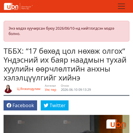
Энэ мэдээ хуучирсан буюу 2026/06/10-нд нийтлэгдсэн мэдээ
болно.
ТББХ: “17 бөхөд цол нөхөж олгох“
Үндэсний их баяр наадмын тухай
хуулийн өөрчлөлтийн анхны
хэлэлцүүлгийг хийнэ
Ангилал
Огноо
Ц.Янжиндулам
Улс төр
2026-06-10 09:13:29
Facebook
Twitter