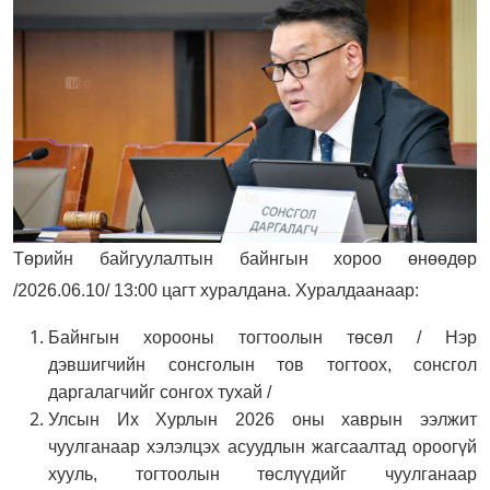
Төрийн байгуулалтын байнгын хороо өнөөдөр
/2026.06.10/ 13:00 цагт хуралдана. Хуралдаанаар:
Байнгын хорооны тогтоолын төсөл / Нэр
дэвшигчийн сонсголын тов тогтоох, сонсгол
даргалагчийг сонгох тухай /
Улсын Их Хурлын 2026 оны хаврын ээлжит
чуулганаар хэлэлцэх асуудлын жагсаалтад ороогүй
хууль, тогтоолын төслүүдийг чуулганаар