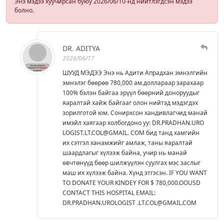
Энэ мэдээ хуучирсан буюу 2026/06/10-нд нийтлэгдсэн мэдээ
болно.
DR. ADITYA
2026/06/17
ШУУД МЭДЭЭ Энэ нь Адити Апрадхан эмнэлгийн
эмнэлэг бөөрөө 780,000 ам.доллараар зарахаар
100% бэлэн байгаа эрүүл бөөрний доноруудыг
яаралтай хайж байгааг олон нийтэд мэдэгдэх
зорилготой юм. Сонирхсон хандивлагчид манай
имэйл хаягаар холбогдоно уу: DR.PRADHAN.URO
LOGIST.LT.COL@GMAIL. COM бид танд хамгийн
их сэтгэл ханамжийг амлаж, таны яаралтай
шаардлагыг хүлээж байна, учир нь манай
өвчтөнүүд бөөр шилжүүлэн суулгах мэс заслыг
маш их хүлээж байна. Хүнд этгэсэн. IF YOU WANT
TO DONATE YOUR KINDEY FOR $ 780,000.OOUSD
CONTACT THIS HOSPITAL EMAIL:
DR.PRADHAN.UROLOGIST .LT.COL@GMAIL.COM