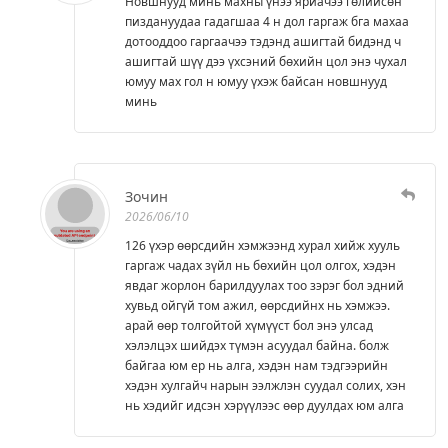
Новшнууд минь махны үнээ яриачээ гөлийсөн
пиздануудаа гадагшаа 4 н дол гаргаж бга махаа
дотооддоо гаргаачээ тэдэнд ашигтай бидэнд ч
ашигтай шүү дээ үхсэний бөхийн цол энэ чухал
юмуу мах гол н юмуу үхэж байсан новшнууд
минь
Зочин
2026/06/10
126 үхэр өөрсдийн хэмжээнд хурал хийж хууль
гаргаж чадах зүйл нь бөхийн цол олгох, хэдэн
явдаг жорлон барилдуулах тоо зэрэг бол эдний
хувьд ойгүй том ажил, өөрсдийнх нь хэмжээ.
арай өөр толгойтой хүмүүст бол энэ улсад
хэлэлцэх шийдэх түмэн асуудал байна. болж
байгаа юм ер нь алга, хэдэн нам тэдгээрийн
хэдэн хулгайч нарын ээлжлэн суудал солих, хэн
нь хэдийг идсэн хэрүүлээс өөр дуулдах юм алга