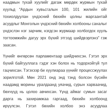
наадмын тухай хуулийг дагаж мөрдөх журмын тухай
хуульд “Ардын хувьсгалын 100, 101 жилийн ойг
тохиолдуулан үндэсний бөхийн цолны маргаантай
асуудлыг Монголын үндэсний бөхийн холбооны саналыг
үндэслэн нэг зарчим, нэгдсэн журмаар холбогдох хууль
тогтоомжийн дагуу эрх бүхий этгээд шийдвэрлэнэ” гэж
заасан.
Үүнийг өнгөрсөн парламентаар шийдчихсэн. Гэтэл эрх
бүхий байгууллага гэдэг хэн болох нь тодорхойгүй тул
гацчихсан. Тэгэхээр би хуулиараа үүнийг процессжуулах
зорилготой. Мөн 2021 онд энд тэнд болсон бүсийн
наадамд морины уралдаанд уяачид, сурын харваачид,
бөхчүүд нь цолоо авчихсан. Үүнд аймаг сумын засаг
дарга нь захирамжаа гаргаад, бөхийн холбоонд
ирүүлсэн. Гэтэл бөхийн холбоо энэ асуудлаа