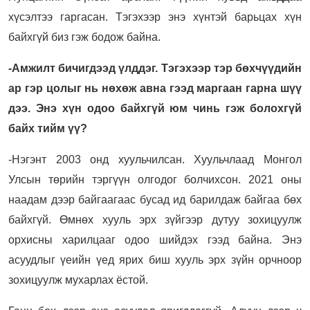
хүсэлтээ гаргасан. Тэгэхээр энэ хүнтэй барьцах хүн
байхгүй биз гэж бодож байна.
-Амжилт бичигдээд үлддэг. Тэгэхээр тэр бөхчүүдийн
ар гэр цолыг нь нөхөж авна гээд маргаан гарна шүү
дээ. Энэ хүн одоо байхгүй юм чинь гэж болохгүй
байх тийм үү?
-Нэгэнт 2003 онд хуульчилсан. Хуульчлаад Монгол
Улсын төрийн тэргүүн олгодог болчихсон. 2021 оны
наадам дээр байгаагаас бусад ид барилдаж байгаа бөх
байхгүй. Өмнөх хууль эрх зүйгээр дутуу зохицуулж
орхисны харилцааг одоо шийдэх гээд байна. Энэ
асуудлыг үеийн үед ярих биш хууль эрх зүйн орчноор
зохицуулж мухарлах ёстой.