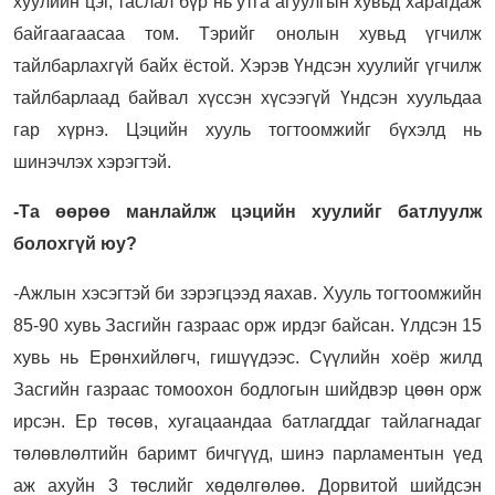
хуулийн цэг, таслал бүр нь утга агуулгын хувьд харагдаж
байгаагаасаа том. Тэрийг онолын хувьд үгчилж
тайлбарлахгүй байх ёстой. Хэрэв Үндсэн хуулийг үгчилж
тайлбарлаад байвал хүссэн хүсээгүй Үндсэн хуульдаа
гар хүрнэ. Цэцийн хууль тогтоомжийг бүхэлд нь
шинэчлэх хэрэгтэй.
-Та өөрөө манлайлж цэцийн хуулийг батлуулж
болохгүй юу?
-Ажлын хэсэгтэй би зэрэгцээд яахав. Хууль тогтоомжийн
85-90 хувь Засгийн газраас орж ирдэг байсан. Үлдсэн 15
хувь нь Ерөнхийлөгч, гишүүдээс. Сүүлийн хоёр жилд
Засгийн газраас томоохон бодлогын шийдвэр цөөн орж
ирсэн. Ер төсөв, хугацаандаа батлагддаг тайлагнадаг
төлөвлөлтийн баримт бичгүүд, шинэ парламентын үед
аж ахуйн 3 төслийг хөдөлгөлөө. Дорвитой шийдсэн