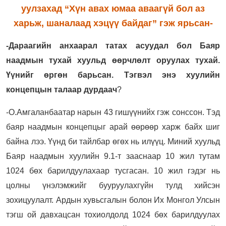
уулзахад “Хүн авах юмаа аваагүй бол аз
харьж, шаналаад хэцүү байдаг” гэж ярьсан-
-Дараагийн анхаарал татах асуудал бол Баяр
наадмын тухай хуульд өөрчлөлт оруулах тухай.
Үүнийг өргөн барьсан. Тэгвэл энэ хуулийн
концепцын талаар дурдаач
?
-О.Амгаланбаатар нарын 43 гишүүнийх гэж сонссон. Тэд
баяр наадмын концепцыг арай өөрөөр харж байх шиг
байна лээ. Үүнд би тайлбар өгөх нь илүүц. Миний хуульд
Баяр наадмын хуулийн 9.1-т зааснаар 10 жил тутам
1024 бөх барилдуулахаар тусгасан. 10 жил гэдэг нь
цолны үнэлэмжийг бууруулахгүйн тулд хийсэн
зохицуулалт. Ардын хувьсгалын болон Их Монгол Улсын
тэгш ой давхацсан тохиолдолд 1024 бөх барилдуулах