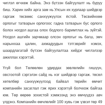
чиглэл өгчхөж байна. Энэ бүтээн байгуулалт нь буруу
биш. Харин хийх арга зам нь Улсын их хурлаар шийдвэр
гаргаж төсвөөс санхүүжүүлэх ёстой. Төсвийнхөө
орлогыг татварын орлогоос гадна татварын бус орлого
болох ногдол ашгаа олох бодлого баримтлах нь зүйтэй.
Ногдол ашгийн зарчмаар олсон орлогыг нь багш, эмч
нарынхаа цалин, ахмадуудын тэтгэврийг нэмэх,
шаардлагатай бүтээн байгуулалтаа хийдэг чиглэлээр
ажиллах хэрэгтэй.
Үгүй бол Төлөөлөн удирдах зөвлөлийн гишүүн,
овсгоотой сэргэлэн сайд нь нэг шийдвэр гаргаж. төсөл
хөтөлбөр санхүүжүүлээд байвал төрийн өмчит
компанийн засаглал гэж ярих хэрэггүй болчхож байгаа
юм. Төр өөрөө зохистой хэмжээнд энэ өмчүүдээ авч
үлдэнэ. Компанийн өмчлөлийг 100 хувь гэж үзвэл төр 49