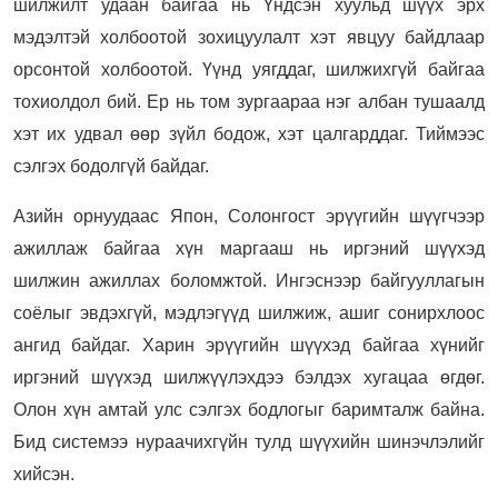
шилжилт удаан байгаа нь Үндсэн хуульд шүүх эрх
мэдэлтэй холбоотой зохицуулалт хэт явцуу байдлаар
орсонтой холбоотой. Үүнд уягддаг, шилжихгүй байгаа
тохиолдол бий. Ер нь том зургаараа нэг албан тушаалд
хэт их удвал өөр зүйл бодож, хэт цалгарддаг. Тиймээс
сэлгэх бодолгүй байдаг.
Азийн орнуудаас Япон, Солонгост эрүүгийн шүүгчээр
ажиллаж байгаа хүн маргааш нь иргэний шүүхэд
шилжин ажиллах боломжтой. Ингэснээр байгууллагын
соёлыг эвдэхгүй, мэдлэгүүд шилжиж, ашиг сонирхлоос
ангид байдаг. Харин эрүүгийн шүүхэд байгаа хүнийг
иргэний шүүхэд шилжүүлэхдээ бэлдэх хугацаа өгдөг.
Олон хүн амтай улс сэлгэх бодлогыг баримталж байна.
Бид системээ нураачихгүйн тулд шүүхийн шинэчлэлийг
хийсэн.