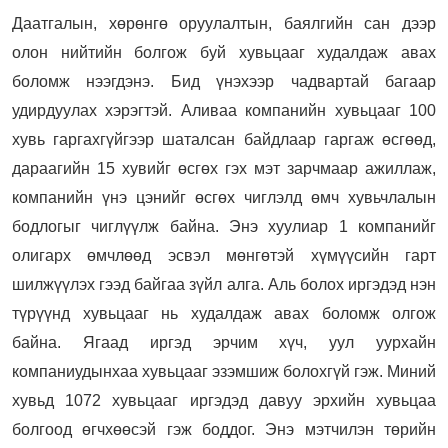
Даатгалын, хөрөнгө оруулалтын, баялгийн сан дээр
олон нийтийн болгож буй хувьцааг худалдаж авах
боломж нээгдэнэ. Бид үнэхээр чадвартай багаар
удирдуулах хэрэгтэй. Аливаа компанийн хувьцааг 100
хувь гаргахгүйгээр шаталсан байдлаар гаргаж өсгөөд,
дараагийн 15 хувийг өсгөх гэх мэт зарчмаар ажиллаж,
компанийн үнэ цэнийг өсгөх чиглэлд өмч хувьчлалын
бодлогыг чиглүүлж байна. Энэ хуулиар 1 компанийг
олигарх өмчлөөд эсвэл мөнгөтэй хүмүүсийн гарт
шилжүүлэх гээд байгаа зүйл алга. Аль болох иргэдэд нэн
түрүүнд хувьцааг нь худалдаж авах боломж олгож
байна. Ягаад иргэд эрчим хүч, уул уурхайн
компаниудынхаа хувьцааг эзэмшиж болохгүй гэж. Миний
хувьд 1072 хувьцааг иргэдэд давуу эрхийн хувьцаа
болгоод өгчхөөсэй гэж боддог. Энэ мэтчилэн төрийн