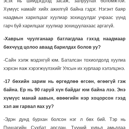
эсэх нь шийдэгдээд засаж, залруулах боломжтой.
Хүмүүс намайг хийх ажилгүй байна гэдэг. Нэгэнт баяр
наадмын харилцааг хуулиар зохицуулдаг учраас үүнд
гарч буй харилцааг хуулиар зохицуулахаас аргагүй.
-Хаврын чуулганаар батлагдлаа гэхэд наадмаар
бөхчүүд цолоо аваад барилдах болов уу?
-Сайн хэлж мэдэхгүй юм. Баталсан тохиолдолд хуулиа
хэрхэн яаж хэрэгжүүлэхийг Улсын их хурлаар хэлэлцэнэ.
-17 бөхийн зарим нь өргөдлөө өгсөн, өгөөгүй гэж
байна. Ер нь 90 гаруй хүн байдаг юм байна лээ. Энэ
хүмүүс манай аавын, өвөөгийн нэр хоцорсон гээд
хэл ам гарвал яах уу?
-Эдэн дунд бурхан болсон нэг л бөх бий. Тэр нь
Пунцагийн Сүхбат арслан. Түүний хувьд амьддаа