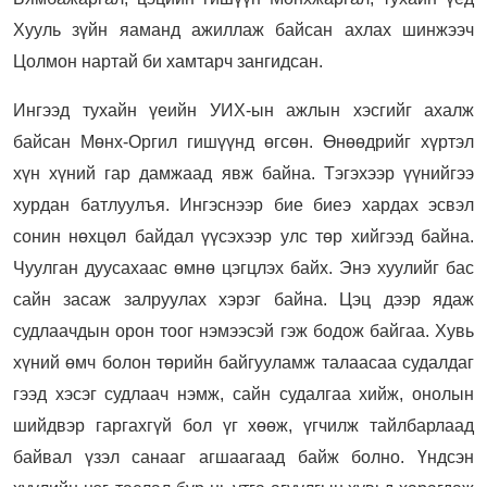
Хууль зүйн яаманд ажиллаж байсан ахлах шинжээч
Цолмон нартай би хамтарч зангидсан.
Ингээд тухайн үеийн УИХ-ын ажлын хэсгийг ахалж
байсан Мөнх-Оргил гишүүнд өгсөн. Өнөөдрийг хүртэл
хүн хүний гар дамжаад явж байна. Тэгэхээр үүнийгээ
хурдан батлуулъя. Ингэснээр бие биеэ хардах эсвэл
сонин нөхцөл байдал үүсэхээр улс төр хийгээд байна.
Чуулган дуусахаас өмнө цэгцлэх байх. Энэ хуулийг бас
сайн засаж залруулах хэрэг байна. Цэц дээр ядаж
судлаачдын орон тоог нэмээсэй гэж бодож байгаа. Хувь
хүний өмч болон төрийн байгууламж талаасаа судалдаг
гээд хэсэг судлаач нэмж, сайн судалгаа хийж, онолын
шийдвэр гаргахгүй бол үг хөөж, үгчилж тайлбарлаад
байвал үзэл санааг агшаагаад байж болно. Үндсэн