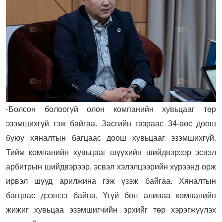
-Болсон болоогүй олон компанийн хувьцааг төр
эзэмшихгүй гэж байгаа. Засгийн газраас 34-өөс доош
буюу хяналтын багцаас доош хувьцааг эзэмшихгүй.
Тийм компанийн хувьцааг шүүхийн шийдвэрээр эсвэл
арбитрын шийдвэрээр, эсвэл хэлэлцээрийн хүрээнд орж
ирвэл шууд арилжина гэж үзэж байгаа. Хяналтын
багцаас дээшээ байна. Үгүй бол аливаа компанийн
жижиг хувьцаа эзэмшигчийн эрхийг төр хэрэгжүүлэх