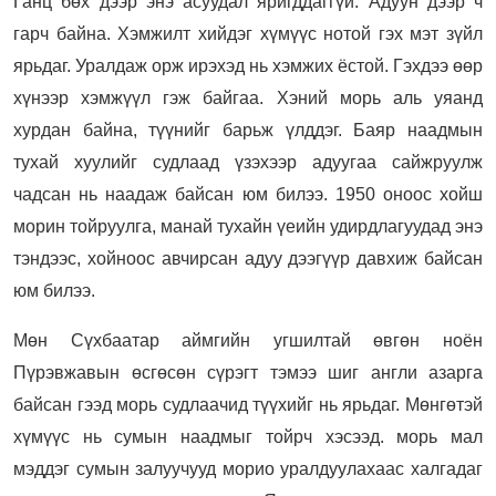
Ганц бөх дээр энэ асуудал яригддаггүй. Адуун дээр ч
гарч байна. Хэмжилт хийдэг хүмүүс нотой гэх мэт зүйл
ярьдаг. Уралдаж орж ирэхэд нь хэмжих ёстой. Гэхдээ өөр
хүнээр хэмжүүл гэж байгаа. Хэний морь аль уяанд
хурдан байна, түүнийг барьж үлддэг. Баяр наадмын
тухай хуулийг судлаад үзэхээр адуугаа сайжруулж
чадсан нь наадаж байсан юм билээ. 1950 оноос хойш
морин тойруулга, манай тухайн үеийн удирдлагуудад энэ
тэндээс, хойноос авчирсан адуу дээгүүр давхиж байсан
юм билээ.
Мөн Сүхбаатар аймгийн угшилтай өвгөн ноён
Пүрэвжавын өсгөсөн сүрэгт тэмээ шиг англи азарга
байсан гээд морь судлаачид түүхийг нь ярьдаг. Мөнгөтэй
хүмүүс нь сумын наадмыг тойрч хэсээд. морь мал
мэддэг сумын залуучууд морио уралдуулахаас халгадаг