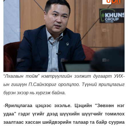
“
Лхагвын тойм” нэвтрүүлгийн ээлжит дугаарт УИХ-
ын гишүүн П.Сайнзориг оролцлоо. Түүний ярилцлагыг
бүрэн эхээр нь хүргэж байна.
-
Ярилцлагаа цэцээс эхэлье. Цэцийн “Зөвхөн нэг
удаа” гэдэг үгийг дээд шүүхийн шүүгчийг томилох
заалтаас хассан шийдвэрийн талаар та байр сууриа