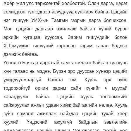
Хоёр жил улс төржсөнтэй холбоотой. Олон дарга, цэрэг
солигдсон тул эдгээр асуудлууд сунжирч байна. Цэцийн
нэг гишүүн УИХ-ын Тамгын газрын дарга болчихсон.
Мөн цэцийн даргаар ажиллаж байсан хүний бүрэн
эрхийн хугацаа дууссан. Зарим гишүүдийн болон
Х.Тэмүүжин гишүүний гаргасан зарим санал бодлыг
дэмжиж байгаа.
Үнэндээ Баясаа даргатай хамт ажиллаж байсан тул хувь
хүн талаас нь мэднэ. Бүрэн эрх дууссан хүнээр цэцийг
удирдуулмааргүй байгаа юм. Хууль эрх зүйн
тодорхойгүй орчин зарим сайн хүнийг ч муухай
харагдуулж байна. Цэцийн хууль тогтоомжийг
сайжруулах ажлыг удаан хийж байгаагийн нөлөө. Хууль
зүйн яаманд ажиллаж байхдаа цэцийн тухай хоёр
хуулийг Үндэсний аюулгүй байдлын зөвлөлийн
Бямбажаргал, цэцийн гишүүн Мөнхжаргал, тухайн үед