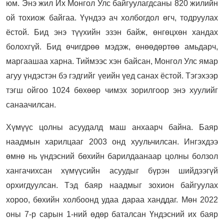
юм. Энэ жил Их Монгол Улс байгуулагдсаны 820 жилийн
ой тохиож байгаа. Үүндээ ач холбогдол өгч, тодруулах
ёстой. Бид энэ түүхийн эзэн байж, өнгөцхөн хандах
болохгүй. Бид өчигдрөө мэдэж, өнөөдөртөө амьдарч,
маргаашаа харна. Тиймээс хэн байсан, Монгол Улс ямар
агуу үндэстэн бэ гэдгийг үеийн үед санах ёстой. Тэгэхээр
тэгш ойгоо 1024 бөхөөр чимэх зорилгоор энэ хуулийг
санаачилсан.
Хүмүүс цолны асуудалд маш анхаарч байна. Баяр
наадмын харилцааг 2003 онд хуульчилсан. Ингэхдээ
өмнө нь үндэсний бөхийн барилдаанаар цолны болзол
хангачихсан хүмүүсийн асуудыг бүрэн шийдээгүй
орхигдуулсан. Тэд баяр наадмыг зохион байгуулах
хороо, бөхийн холбоонд удаа дараа ханддаг. Мөн 2022
оны 7-р сарын 1-ний өдөр баталсан Үндэсний их баяр