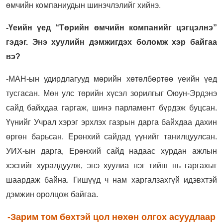
өмчийн компаниудын шинэчлэлийг хийнэ.
-Үеийн үед “Төрийн өмчийн компанийг цэгцэлнэ”
гэдэг. Энэ хуулийн дэмжигдэх боломж хэр байгаа
вэ?
-МАН-ын удирдлагууд мөрийн хөтөлбөртөө үеийн үед
тусгасан. Мөн улс төрийн хүсэл зорилгыг Оюун-Эрдэнэ
сайд байхдаа гаргаж, шинэ парламент бүрдэж буцсан.
Үүнийг Учрал хэрэг эрхлэх газрын дарга байхдаа дахин
өргөн барьсан. Ерөнхий сайдад үүнийг танилцуулсан.
УИХ-ын дарга, Ерөнхий сайд надаас хурдан ажлын
хэсгийг хуралдуулж, энэ хуулиа нэг тийш нь гаргахыг
шаардаж байна. Гишүүд ч нам харгалзахгүй идэвхтэй
дэмжин оролцож байгаа.
-Зарим том бөхтэй цол нөхөн олгох асуудлаар