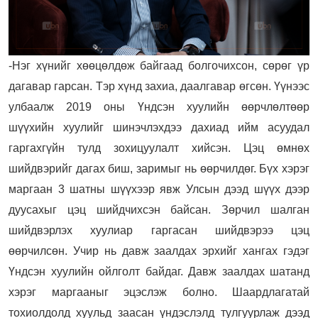
-Нэг хүнийг хөөцөлдөж байгаад болгочихсон, сөрөг үр
дагавар гарсан. Тэр хүнд захиа, даалгавар өгсөн. Үүнээс
улбаалж 2019 оны Үндсэн хуулийн өөрчлөлтөөр
шүүхийн хуулийг шинэчлэхдээ дахиад ийм асуудал
гаргахгүйн тулд зохицуулалт хийсэн. Цэц өмнөх
шийдвэрийг дагах биш, заримыг нь өөрчилдөг. Бүх хэрэг
маргаан 3 шатны шүүхээр явж Улсын дээд шүүх дээр
дуусахыг цэц шийдчихсэн байсан. Зөрчил шалган
шийдвэрлэх хуулиар гаргасан шийдвэрээ цэц
өөрчилсөн. Учир нь давж заалдах эрхийг хангах гэдэг
Үндсэн хуулийн ойлголт байдаг. Давж заалдах шатанд
хэрэг маргааныг эцэслэж болно. Шаардлагатай
тохиолдолд хуульд заасан үндэслэлд тулгуурлаж дээд