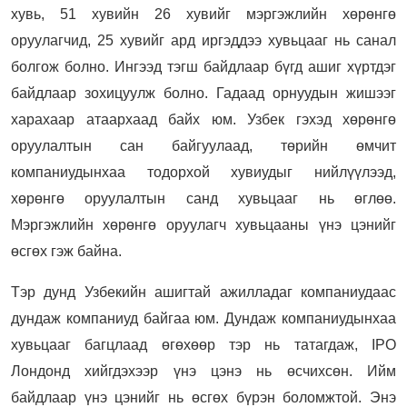
хувь, 51 хувийн 26 хувийг мэргэжлийн хөрөнгө
оруулагчид, 25 хувийг ард иргэддээ хувьцааг нь санал
болгож болно. Ингээд тэгш байдлаар бүгд ашиг хүртдэг
байдлаар зохицуулж болно. Гадаад орнуудын жишээг
харахаар атаархаад байх юм. Узбек гэхэд хөрөнгө
оруулалтын сан байгуулаад, төрийн өмчит
компаниудынхаа тодорхой хувиудыг нийлүүлээд,
хөрөнгө оруулалтын санд хувьцааг нь өглөө.
Мэргэжлийн хөрөнгө оруулагч хувьцааны үнэ цэнийг
өсгөх гэж байна.
Тэр дунд Узбекийн ашигтай ажилладаг компаниудаас
дундаж компаниуд байгаа юм. Дундаж компаниудынхаа
хувьцааг багцлаад өгөхөөр тэр нь татагдаж, IPO
Лондонд хийгдэхээр үнэ цэнэ нь өсчихсөн. Ийм
байдлаар үнэ цэнийг нь өсгөх бүрэн боломжтой. Энэ