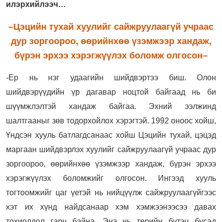
илэрхийлээч…
–Цэцийн тухай хуулийг сайжруулаагүй учраас
дур зоргоороо, өөрийнхөө үзэмжээр хандаж,
бүрэн эрхээ хэрэгжүүлэх боломж олгосон–
-Ер нь нэг удаагийн шийдвэртээ биш. Олон
шийдвэрүүдийн үр дагавар ноцтой байгаад нь би
шүүмжлэлтэй хандаж байгаа. Эхний ээлжинд
шалтгааныг зөв тодорхойлох хэрэгтэй. 1992 оноос хойш,
Үндсэн хууль батлагдсанаас хойш Цэцийн тухай, цэцэд
маргаан шийдвэрлэх хуулийг сайжруулаагүй учраас дур
зоргоороо, өөрийнхөө үзэмжээр хандаж, бүрэн эрхээ
хэрэгжүүлэх боломжийг олгосон. Ингээд хууль
тогтоомжийг цаг үетэй нь нийцүүлж сайжруулаагүйгээс
хэт их хүнд найдсанаар хэм хэмжээнээсээ давах
тохиолдол гарч байна. Энэ нь төрийн бүтэц бусад