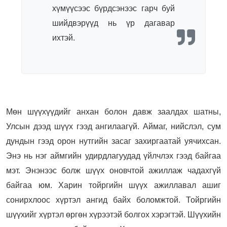
хүмүүсээс бүрдсэнээс гарч буй
шийдвэрүүд нь үр дагавар
ихтэй.
Мөн шүүхүүдийг анхан болон давж заалдах шатны,
Улсын дээд шүүх гээд ангилаагүй. Аймаг, нийслэл, сум
дундын гээд орон нутгийн засаг захиргаатай уячихсан.
Энэ нь нэг аймгийн удирдлагуудад үйлчлэх гээд байгаа
мэт. Энэнээс болж шүүх оновчтой ажиллаж чадахгүй
байгаа юм. Харин тойргийн шүүх ажиллавал ашиг
сонирхлоос хүртэл ангид байх боломжтой. Тойргийн
шүүхийг хүртэл өргөн хүрээтэй болгох хэрэгтэй. Шүүхийн