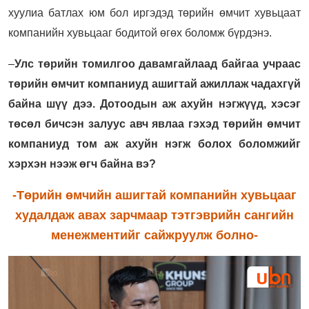
хуулиа батлах юм бол иргэдэд төрийн өмчит хувьцаат
компанийн хувьцааг бодитой өгөх боломж бүрдэнэ.
–
Улс төрийн томилгоо давамгайлаад байгаа учраас
төрийн өмчит компаниуд ашигтай ажиллаж чадахгүй
байна шүү дээ. Дотоодын аж ахуйн нэгжүүд, хэсэг
төсөл бичсэн залуус авч явлаа гэхэд төрийн өмчит
компаниуд том аж ахуйн нэгж болох боломжийг
хэрхэн нээж өгч байна вэ?
-Төрийн өмчийн ашигтай компанийн хувьцааг
худалдаж авах зарчмаар тэтгэврийн сангийн
менежментийг сайжруулж болно-