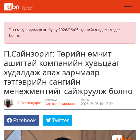
Энэ мэдээ хуучирсан буюу 2026/06/05-нд нийтлэгдсэн мэдээ
болно.
П.Сайнзориг: Төрийн өмчит
ашигтай компанийн хувьцааг
худалдаж авах зарчмаар
тэтгэврийн сангийн
менежментийг сайжруулж болно
Ангилал
Огноо
Г.Лхагвадорж
Улс төр
Ярилцлага
2026-06-05 10:17:00
Facebook
Twitter