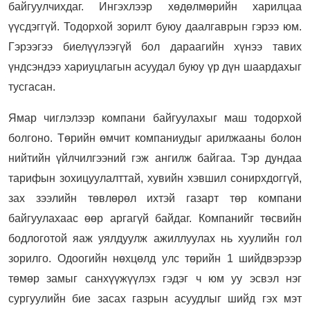
байгуулчихдаг. Ингэхлээр хөдөлмөрийн харилцаа
үүсдэггүй. Тодорхой зорилт буюу даалгаврын гэрээ юм.
Гэрээгээ биелүүлээгүй бол дараагийн хүнээ тавих
үндсэндээ хариуцлагын асуудал буюу үр дүн шаардахыг
тусгасан.
Ямар чиглэлээр компани байгуулахыг маш тодорхой
болгоно. Төрийн өмчит компаниудыг арилжааны болон
нийтийн үйлчилгээний гэж ангилж байгаа. Тэр дундаа
тарифын зохицуулалттай, хувийн хэвшил сонирхдоггүй,
зах зээлийн төвлөрөл ихтэй газарт төр компани
байгуулахаас өөр аргагүй байдаг. Компанийг төсвийн
бодлоготой яаж уялдуулж ажиллуулах нь хуулийн гол
зорилго. Одоогийн нөхцөлд улс төрийн 1 шийдвэрээр
төмөр замыг санхүүжүүлэх гэдэг ч юм уу эсвэл нэг
сургуулийн бие засах газрын асуудлыг шийд гэх мэт