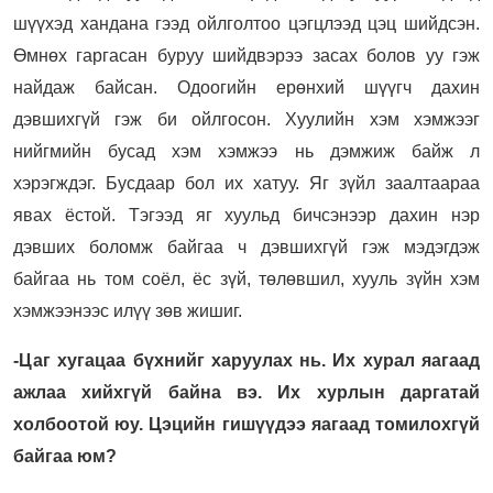
шүүхэд хандана гээд ойлголтоо цэгцлээд цэц шийдсэн.
Өмнөх гаргасан буруу шийдвэрээ засах болов уу гэж
найдаж байсан. Одоогийн ерөнхий шүүгч дахин
дэвшихгүй гэж би ойлгосон. Хуулийн хэм хэмжээг
нийгмийн бусад хэм хэмжээ нь дэмжиж байж л
хэрэгждэг. Бусдаар бол их хатуу. Яг зүйл заалтаараа
явах ёстой. Тэгээд яг хуульд бичсэнээр дахин нэр
дэвших боломж байгаа ч дэвшихгүй гэж мэдэгдэж
байгаа нь том соёл, ёс зүй, төлөвшил, хууль зүйн хэм
хэмжээнээс илүү зөв жишиг.
-Цаг хугацаа бүхнийг харуулах нь. Их хурал яагаад
ажлаа хийхгүй байна вэ. Их хурлын даргатай
холбоотой юу. Цэцийн гишүүдээ яагаад томилохгүй
байгаа юм?