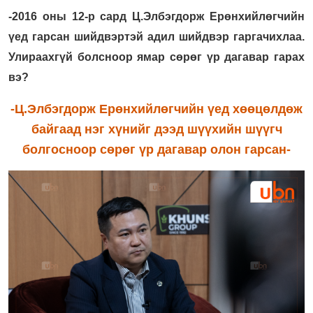
-2016 оны 12-р сард Ц.Элбэгдорж Ерөнхийлөгчийн
үед гарсан шийдвэртэй адил шийдвэр гаргачихлаа.
Улираахгүй болсноор ямар сөрөг үр дагавар гарах
вэ?
-Ц.Элбэгдорж Ерөнхийлөгчийн үед хөөцөлдөж
байгаад нэг хүнийг дээд шүүхийн шүүгч
болгосноор сөрөг үр дагавар олон гарсан-