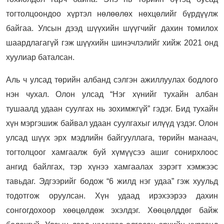
тогтолцоондоо хүртэл нөлөөлөх нөхцөлийг бүрдүүлж
байгаа. Улсын дээд шүүхийн шүүгчийг дахин томилох
шаардлагагүй гэж шүүхийн шинэчлэлийг хийж 2021 онд
хуулиар баталсан.
Аль ч улсад төрийн албанд сэлгэн ажиллуулах бодлого
нэн чухал. Олон улсад “Нэг хүнийг тухайн албан
тушаалд удаан суулгах нь зохимжгүй” гэдэг. Бид тухайн
хүн мэргэшиж байвал удаан суулгахыг илүүд үздэг. Олон
улсад шүүх эрх мэдлийн байгууллага, төрийн манаач,
тогтолцоог хамгаалж буй хүмүүсээ ашиг сонирхлоос
ангид байлгах, тэр хүнээ хамгаалах зэрэгт хэмжээс
тавьдаг. Эдгээрийг бодож “6 жилд нэг удаа” гэж хуульд
тодотгож оруулсан. Хүн удаад ирэхээрээ дахин
сонгогдохоор хөөцөлдөж эхэлдэг. Хөөцөлддөг байж