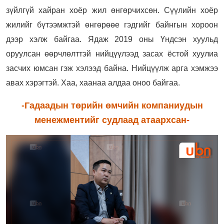
зүйлгүй хайран хоёр жил өнгөрчихсөн. Сүүлийн хоёр
жилийг бүтээмжтэй өнгөрөөе гэдгийг байнгын хороон
дээр хэлж байгаа. Ядаж 2019 оны Үндсэн хуульд
оруулсан өөрчлөлттэй нийцүүлээд засах ёстой хуулиа
засчих юмсан гэж хэлээд байна. Нийцүүлж арга хэмжээ
авах хэрэгтэй. Хаа, хаанаа алдаа оноо байгаа.
-Гадаадын төрийн өмчийн компаниудын
менежментийг судлаад атаархсан-