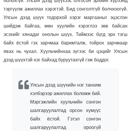
болохгүй. Улсын дээд шүүхээс олгосон эрхийн хүрээнд
тэргүүлж ажиллах хэрэгтэй. Бид сонголтгүй болчхоогүй.
Улсын дээд шүүх тодорхой хэрэг маргааныг эцэслэн
шийдэж байгаа, мөн хуулийн хэрэглээ зөв байсан
эсэхийг хянадаг онолын шүүх. Тиймээс бүгд эрх тэгш
байх ёстой гэх зарчмаа баримталж, тойрох зарчмаар
явах нь чухал. Хуульчийнхаа зүгээс би цэцийг Улсын
дээд шүүхтэй нэг байхад буруутахгүй гэж боддог.
Улсын дээд шүүхийн нэг танхим
хэлбэрээр ажиллах боломж бий.
Мэргэжлийн хуульчийн сонгон
шалгаруулалтад орсон хүмүүс
байх ёстой. Гэтэл сонгон
шалгаруулалтад ороогүй