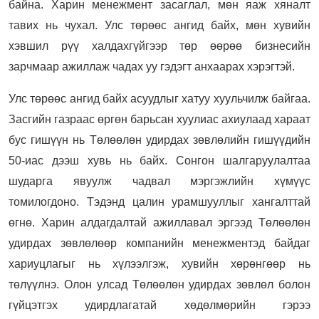
байна. Харин менежмент засаглал, мөн яаж хяналт
тавих нь чухал. Улс төрөөс ангид байх, мөн хувийн
хэвшил рүү халдахгүйгээр төр өөрөө бизнесийн
зарчмаар ажиллаж чадах уу гэдэгт анхаарах хэрэгтэй.
Улс төрөөс ангид байх асуудлыг хатуу хуульчилж байгаа.
Засгийн газраас өргөн барьсан хуулиас ахиулаад хараат
бус гишүүн нь Төлөөлөн удирдах зөвлөлийн гишүүдийн
50-иас дээш хувь нь байх. Сонгон шалгаруулалтаа
шударга явуулж чадвал мэргэжлийн хүмүүс
томилогдоно. Тэдэнд цалин урамшууллыг хангалттай
өгнө. Харин алдагдалтай ажиллавал эргээд Төлөөлөн
удирдах зөвлөлөөр компанийн менежментэд байдаг
хариуцлагыг нь хүлээлгэж, хувийн хөрөнгөөр нь
төлүүлнэ. Олон улсад Төлөөлөн удирдах зөвлөл болон
гүйцэтгэх удирдлагатай хөдөлмөрийн гэрээ