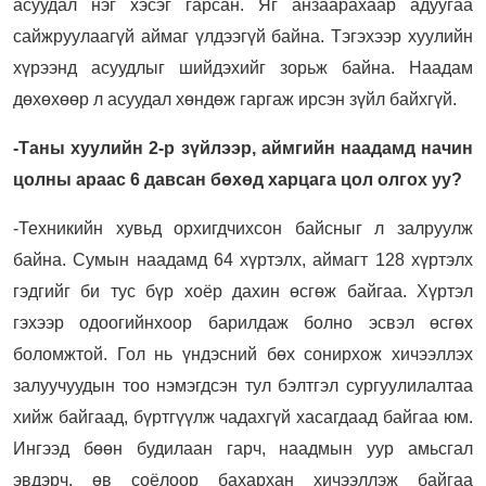
асуудал нэг хэсэг гарсан. Яг анзаарахаар адуугаа
сайжруулаагүй аймаг үлдээгүй байна. Тэгэхээр хуулийн
хүрээнд асуудлыг шийдэхийг зорьж байна. Наадам
дөхөхөөр л асуудал хөндөж гаргаж ирсэн зүйл байхгүй.
-Таны хуулийн 2-р зүйлээр, аймгийн наадамд начин
цолны араас 6 давсан бөхөд харцага цол олгох уу?
-Техникийн хувьд орхигдчихсон байсныг л залруулж
байна. Сумын наадамд 64 хүртэлх, аймагт 128 хүртэлх
гэдгийг би тус бүр хоёр дахин өсгөж байгаа. Хүртэл
гэхээр одоогийнхоор барилдаж болно эсвэл өсгөх
боломжтой. Гол нь үндэсний бөх сонирхож хичээллэх
залуучуудын тоо нэмэгдсэн тул бэлтгэл сургуулилалтаа
хийж байгаад, бүртгүүлж чадахгүй хасагдаад байгаа юм.
Ингээд бөөн будилаан гарч, наадмын уур амьсгал
эвдэрч, өв соёлоор бахархан хичээллэж байгаа