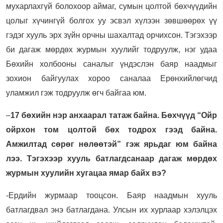
мухарлахгүй болохоор аймаг, сумын цолтой бөхчүүдийн
цолыг хүчингүй болгох уу эсвэл хүлээн зөвшөөрөх үү
гэдэг хууль эрх зүйн орчны шахалтад орчихсон. Тэгэхээр
би дагаж мөрдөх журмын хуулийг тодруулж, нэг удаа
Бөхийн холбооны саналыг үндэслэн баяр наадмыг
зохион байгуулах хороо саналаа Ерөнхийлөгчид
уламжил гэж тодруулж өгч байгаа юм.
–
17 бөхийн нэр анхаарал татаж байна. Бөхчүүд “Ойр
ойрхон том цолтой бөх тодрох гээд байна.
Амжилтад сөрөг нөлөөтэй” гэж ярьдаг юм байна
лээ. Тэгэхээр хууль батлагдсанаар дагаж мөрдөх
журмын хуулийн хугацаа ямар байх вэ?
-Ердийн журмаар тооцсон. Баяр наадмын хууль
батлагдвал энэ батлагдана. Улсын их хурлаар хэлэлцэх