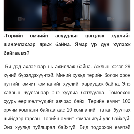
-Төрийн өмчийн асуудлыг цэгцлэх хуулийг
шинэчлэхээр ярьж байна. Ямар үр дүн хүлээж
байгаа вэ?
-Би дэд ахлагчаар нь ажиллаж байна. Ажлын хэсэг 29
хүний бүрэлдэхүүнтэй. Миний хувьд төрийн болон орон
нутгийн өмчит компанийн хуулийг хариуцаж байна. Энэ
хаврын чуулганаар энэ хуулиа батлуулна. Томоохон
суурь өөрчлөлтүүдийг авчрах байх. Төрийн өмчит 100
орчим компани байгаагаас 10 компанийг татан буулгах
шийдвэр гарсан. Төрийн өмчит компанигүй улс байхгүй.
Энэ хуульд туйлшрал байхгүй. Бид тодорхой өмчтэй