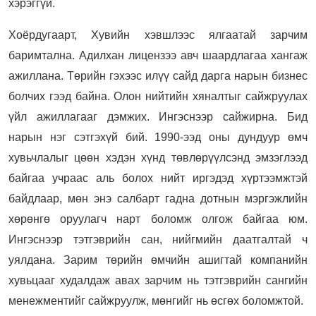
хэрэггүй.
Хоёрдугаарт, Хувийн хэвшлээс ялгаатай зарчим
баримтална. Адилхан лицензээ авч шаардлагаа хангаж
ажиллана. Төрийн гэхээс илүү сайд дарга нарын бизнес
болчих гээд байна. Олон нийтийн хяналтыг сайжруулах
үйл ажиллагааг дэмжих. Ингэснээр сайжирна. Бид
нарын нэг сэтгэхүй бий. 1990-ээд оны дундуур өмч
хувьчлалыг цөөн хэдэн хүнд төвлөрүүлсэнд эмзэглээд
байгаа учраас аль болох нийт иргэдэд хүртээмжтэй
байдлаар, мөн энэ салбарт гадна дотнын мэргэжлийн
хөрөнгө оруулагч нарт боломж олгож байгаа юм.
Ингэснээр тэтгэврийн сан, нийгмийн даатгалтай ч
уялдана. Зарим төрийн өмчийн ашигтай компанийн
хувьцааг худалдаж авах зарчим нь тэтгэврийн сангийн
менежментийг сайжруулж, мөнгийг нь өсгөх боломжтой.