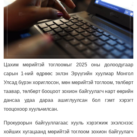
Цахим мөрийтэй тоглоомыг 2025 оны долоодугаар
сарын 1-ний өдрөөс эхлэн Эрүүгийн хуулиар Монгол
Улсад бүрэн хориглосон, мөн мөрийтэй тоглоом, төлбөрт
таавар, төлбөрт бооцоот зохион байгуулагч нарт өөрийн
дансаа удаа дараа ашиглуулсан бол гэмт хэрэгт
тооцохоор хуульчилсан.
Прокурорын байгууллагаас хууль хэрэгжиж эхэлснээс
хойших хугацаанд мөрийтэй тоглоом зохион байгуулагч