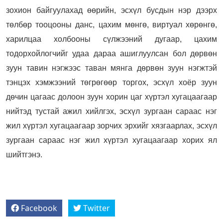
зохион байгуулахад өөрийн, эсхүл бусдын нэр дээрх
төлбөр тооцооны данс, цахим мөнгө, виртуал хөрөнгө,
харилцаа холбооны сүлжээний дугаар, цахим
тодорхойлогчийг удаа дараа ашиглуулсан бол дөрвөн
зуун тавин нэгжээс таван мянга дөрвөн зуун нэгжтэй
тэнцэх хэмжээний төгрөгөөр торгох, эсхүл хоёр зуун
дөчин цагаас долоон зуун хорин цаг хүртэл хугацаагаар
нийтэд тустай ажил хийлгэх, эсхүл зургаан сараас нэг
жил хүртэл хугацаагаар зорчих эрхийг хязгаарлах, эсхүл
зургаан сараас нэг жил хүртэл хугацаагаар хорих ял
шийтгэнэ.
Facebook
Twitter