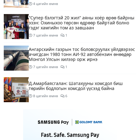
4 цагийн өмнө
“Супер бэлэгтэй 20 жил“ аяны хоёр өрөө байрны
эзэн: Охиныхоо төрсөн өдрөөр байртай болно
гэдэг хамгийн том аз завшаан
7 цагийн өмнө
1
Ангарскийн газрын тос боловсруулах үйлдвэрээс
ачигдсан 1980 тонн АИ-92 автобензин өнөөдөр
Монгол Улсын хилээр орж ирнэ
7 цагийн өмнө
1
Д.Амарбаясгалан: Шатахууны хомсдол биш
төрийн бодлогын хомсдол үүсээд байна
8 цагийн өмнө
6
Нэгдүгээр хорооллын арын замыг өнөөдөр орой
23:00 цагаас түр хааж, борооны ус зайлуулах
шугамын хөндлөн сэтэлгээ хийнэ
10 цагийн өмнө
1