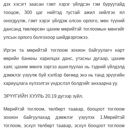
дэх хэсэгт заасан гэмт хэрэг үйлдсэн гэм буруутайд
тооцож, 300 цаг нийтэд тустай ажил хийлгэх ял
оногдуулж, гэмт хэрэг үйлдэж олсон орлого, мөн түүний
дансанд төвлөрсөн цахим мөрийтэй тоглоомын мөнгийг
улсын орлого болгохоор шийдвэрлэжээ.
Иргэн та мөрийтэй тоглоом зохион байгуулагч нарт
өөрийн банкны харилцах данс, утасны дугаар, цахим
хаяг, цахим мөнгө зэргээ ашиглуулах нь тэдний үйлдэлд
дэмжлэг үзүүлж буй хэлбэр бөгөөд энэ нь танд эрүүгийн
хариуцлага хүлээлгэх үндэслэл болдгийг анхаарна уу.
ЭРҮҮГИЙН ХУУЛЬ 20.19 дүгээр зүйл.
Мөрийтэй тоглоом, төлбөрт таавар, бооцоот тоглоом
зохион байгуулахад дэмжлэг үзүүлэх 1.Мөрийтэй
тоглоом, эсхүл төлбөрт таавар, эсхүл бооцоот тоглоом