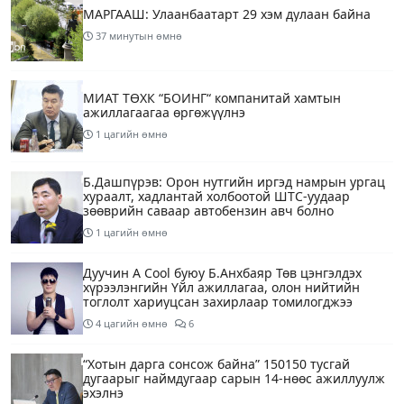
МАРГААШ: Улаанбаатарт 29 хэм дулаан байна
37 минутын өмнө
МИАТ ТӨХК “БОИНГ“ компанитай хамтын
ажиллагаагаа өргөжүүлнэ
1 цагийн өмнө
Б.Дашпүрэв: Орон нутгийн иргэд намрын ургац
хураалт, хадлантай холбоотой ШТС-уудаар
зөөврийн саваар автобензин авч болно
1 цагийн өмнө
Дуучин A Cool буюу Б.Анхбаяр Төв цэнгэлдэх
хүрээлэнгийн Үйл ажиллагаа, олон нийтийн
тоглолт хариуцсан захирлаар томилогджээ
4 цагийн өмнө
6
“Хотын дарга сонсож байна” 150150 тусгай
дугаарыг наймдугаар сарын 14-нөөс ажиллуулж
эхэлнэ