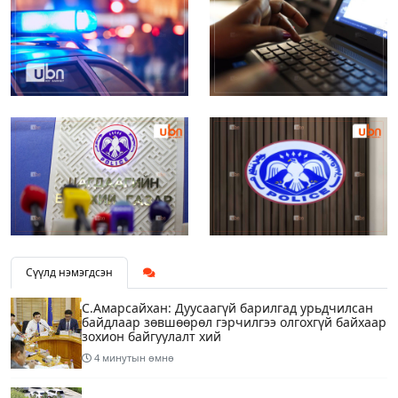
Сүүлд нэмэгдсэн
С.Амарсайхан: Дуусаагүй барилгад урьдчилсан
байдлаар зөвшөөрөл гэрчилгээ олгохгүй байхаар
зохион байгуулалт хий
4 минутын өмнө