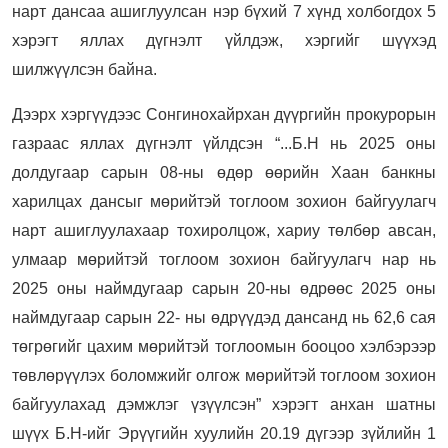
нарт дансаа ашиглуулсан нэр бүхий 7 хүнд холбогдох 5
хэрэгт яллах дүгнэлт үйлдэж, хэргийг шүүхэд
шилжүүлсэн байна.
Дээрх хэргүүдээс Сонгинохайрхан дүүргийн прокурорын
газраас яллах дүгнэлт үйлдсэн “...Б.Н нь 2025 оны
долдугаар сарын 08-ны өдөр өөрийн Хаан банкны
харилцах дансыг мөрийтэй тоглоом зохион байгуулагч
нарт ашиглуулахаар тохиролцож, хариу төлбөр авсан,
улмаар мөрийтэй тоглоом зохион байгуулагч нар нь
2025 оны наймдугаар сарын 20-ны өдрөөс 2025 оны
наймдугаар сарын 22- ны өдрүүдэд дансанд нь 62,6 сая
төгрөгийг цахим мөрийтэй тоглоомын бооцоо хэлбэрээр
төвлөрүүлэх боломжийг олгож мөрийтэй тоглоом зохион
байгуулахад дэмжлэг үзүүлсэн” хэрэгт анхан шатны
шүүх Б.Н-ийг Эрүүгийн хуулийн 20.19 дүгээр зүйлийн 1