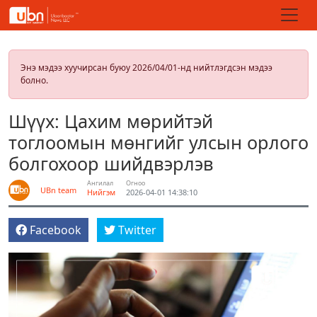
Энэ мэдээ хуучирсан буюу 2026/04/01-нд нийтлэгдсэн мэдээ
болно.
Шүүх: Цахим мөрийтэй
тоглоомын мөнгийг улсын орлого
болгохоор шийдвэрлэв
Ангилал
Огноо
UBn team
Нийгэм
2026-04-01 14:38:10
Facebook
Twitter