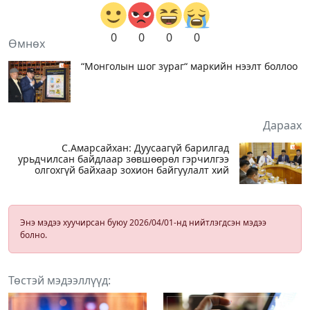
0
0
0
0
Өмнөх
“Монголын шог зураг“ маркийн нээлт боллоо
Дараах
С.Амарсайхан: Дуусаагүй барилгад
урьдчилсан байдлаар зөвшөөрөл гэрчилгээ
олгохгүй байхаар зохион байгуулалт хий
Энэ мэдээ хуучирсан буюу 2026/04/01-нд нийтлэгдсэн мэдээ
болно.
Төстэй мэдээллүүд: