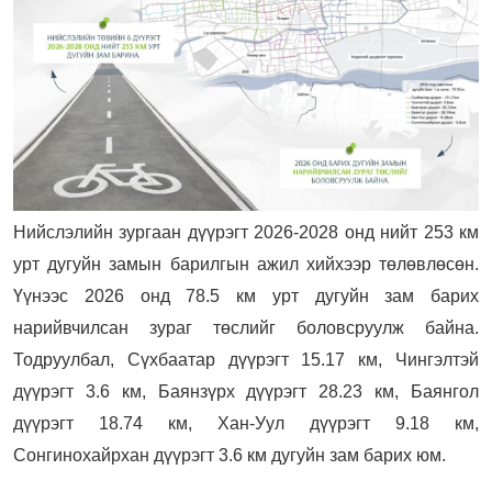
Нийслэлийн зургаан дүүрэгт 2026-2028 онд нийт 253 км
урт дугуйн замын барилгын ажил хийхээр төлөвлөсөн.
Үүнээс 2026 онд 78.5 км урт дугуйн зам барих
нарийвчилсан зураг төслийг боловсруулж байна.
Тодруулбал, Сүхбаатар дүүрэгт 15.17 км, Чингэлтэй
дүүрэгт 3.6 км, Баянзүрх дүүрэгт 28.23 км, Баянгол
дүүрэгт 18.74 км, Хан-Уул дүүрэгт 9.18 км,
Сонгинохайрхан дүүрэгт 3.6 км дугуйн зам барих юм.