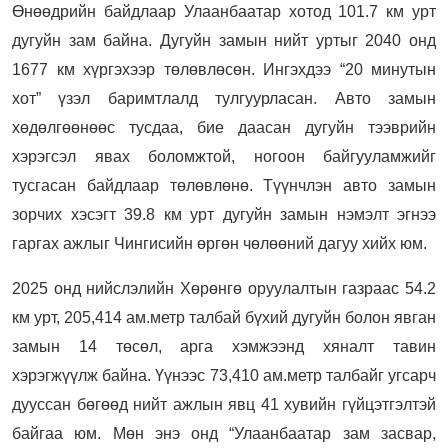
Өнөөдрийн байдлаар Улаанбаатар хотод 101.7 км урт
дугуйн зам байна. Дугуйн замын нийт уртыг 2040 онд
1677 км хүргэхээр төлөвлөсөн. Ингэхдээ “20 минутын
хот” үзэл баримтлалд тулгуурласан. Авто замын
хөдөлгөөнөөс тусдаа, бие даасан дугуйн тээврийн
хэрэгсэл явах боломжтой, ногоон байгууламжийг
тусгасан байдлаар төлөвлөнө. Түүнчлэн авто замын
зорчих хэсэгт 39.8 км урт дугуйн замын нэмэлт эгнээ
гаргах ажлыг Чингисийн өргөн чөлөөний дагуу хийх юм.
2025 онд нийслэлийн Хөрөнгө оруулалтын газраас 54.2
км урт, 205,414 ам.метр талбай бүхий дугуйн болон явган
замын 14 төсөл, арга хэмжээнд хяналт тавин
хэрэгжүүлж байна. Үүнээс 73,410 ам.метр талбайг угсарч
дууссан бөгөөд нийт ажлын явц 41 хувийн гүйцэтгэлтэй
байгаа юм. Мөн энэ онд “Улаанбаатар зам засвар,