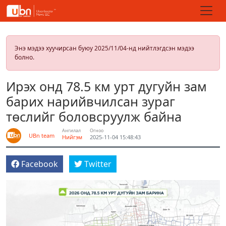
Энэ мэдээ хуучирсан буюу 2025/11/04-нд нийтлэгдсэн мэдээ
болно.
Ирэх онд 78.5 км урт дугуйн зам
барих нарийвчилсан зураг
төслийг боловсруулж байна
Ангилал
Огноо
UBn team
Нийгэм
2025-11-04 15:48:43
Facebook
Twitter