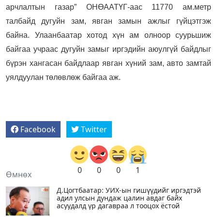
арчлалтын газар” ОНӨААТҮГ-аас 11770 ам.метр
талбайд дугуйн зам, явган замын ажлыг гүйцэтгэж
байна. Улаанбаатар хотод хүн ам олноор суурьшиж
байгаа учраас дугуйн замыг иргэдийн аюулгүй байдлыг
бүрэн хангасан байдлаар явган хүний зам, авто замтай
уялдуулан төлөвлөж байгаа аж.
Facebook
Twitter
0
0
0
1
Өмнөх
Д.Цогтбаатар: УИХ-ын гишүүдийг иргэдтэй
адил улсын дундаж цалин авдаг байх
асуудалд үр дагавраа л тооцох ёстой