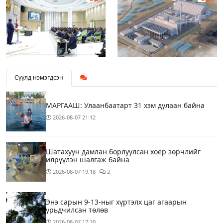
Сүүлд нэмэгдсэн
МАРГААШ: Улаанбаатарт 31 хэм дулаан байна
2026-08-07
21:12
Шатахуун дамлан борлуулсан хоёр зөрчлийг
илрүүлэн шалгаж байна
2026-08-07
19:18
2
Энэ сарын 9-13-ныг хүртэлх цаг агаарын
урьдчилсан төлөв
2026-08-07
17:20