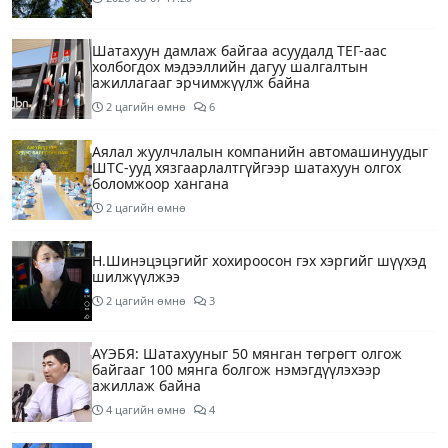
Шатахуун дамлаж байгаа асуудалд ТЕГ-аас
холбогдох мэдээллийн дагуу шалгалтын
ажиллагааг эрчимжүүлж байна
2 цагийн өмнө
6
Аялал жуулчлалын компанийн автомашинуудыг
ШТС-ууд хязгаарлалтгүйгээр шатахуун олгох
боломжоор хангана
2 цагийн өмнө
Н.Шинэцэцэгийг хохироосон гэх хэргийг шүүхэд
шилжүүлжээ
2 цагийн өмнө
3
АҮЭБЯ: Шатахууныг 50 мянган төгрөгт олгож
байгааг 100 мянга болгож нэмэгдүүлэхээр
ажиллаж байна
4 цагийн өмнө
4