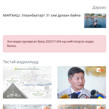
Дараах
МАРГААШ: Улаанбаатарт 31 хэм дулаан байна
Энэ мэдээ хуучирсан буюу 2025/11/04-нд нийтлэгдсэн мэдээ
болно.
Төстэй мэдээллүүд: