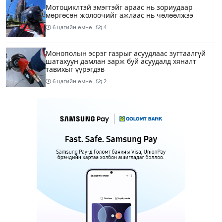
Мотоциклтэй эмэгтэйг араас нь зориудаар
мөргөсөн жолоочийг ажлаас нь чөлөөлжээ
6 цагийн өмнө
4
Монополын эсрэг газрыг асуудлаас зугтаалгүй
шатахуун дамлан зарж буй асуудалд хяналт
тавихыг үүрэгдэв
6 цагийн өмнө
2
Тарвас ачих ажилд туслахаар гэрээсээ гарсан 10
настай охиныг 7 дахь өдрөө хайж байна
6 цагийн өмнө
2
АҮЭБЯ: Тэгш, сондгойг мөрдөөгүй 7 ШТС-д
торгууль ногдуулах, тусгай зөвшөөрлийг нь
цуцлах хүртэл арга хэмжээ авахыг сануулав
7 цагийн өмнө
3
Боловсролын сайд Л.Энх-Амгалан Pearson
компанийн удирдлагуудтай уулзаж, хамтын
ажиллагааг гүнзгийрүүлэх талаар ярилцжээ