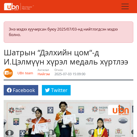
Энэ мэдээ хуучирсан буюу 2025/07/03-нд нийтлэгдсэн мэдээ
болно.
Шатрын “Дэлхийн цом“-д
И.Цэлмүүн хүрэл медаль хүртлээ
Ангилал
Огноо
UBn team
Нийгэм
2025-07-03 15:09:00
Facebook
Twitter