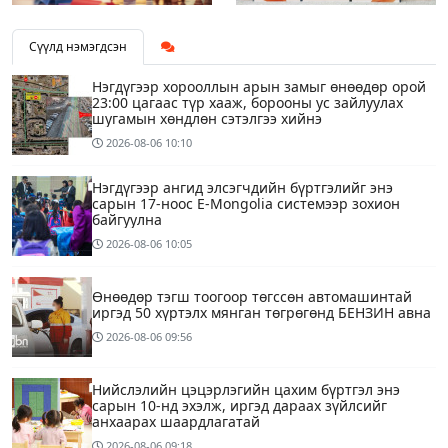
Сүүлд нэмэгдсэн
Нэгдүгээр хорооллын арын замыг өнөөдөр орой
23:00 цагаас түр хааж, борооны ус зайлуулах
шугамын хөндлөн сэтэлгээ хийнэ
2026-08-06
10:10
Нэгдүгээр ангид элсэгчдийн бүртгэлийг энэ
сарын 17-ноос E-Mongolia системээр зохион
байгуулна
2026-08-06
10:05
Өнөөдөр тэгш тоогоор төгссөн автомашинтай
иргэд 50 хүртэлх мянган төгрөгөнд БЕНЗИН авна
2026-08-06
09:56
Нийслэлийн цэцэрлэгийн цахим бүртгэл энэ
сарын 10-нд эхэлж, иргэд дараах зүйлсийг
анхаарах шаардлагатай
2026-08-06
09:18