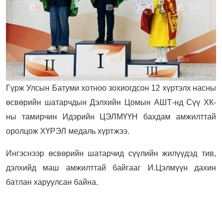
Гүрж Улсын Батуми хотноо зохиогдсон 12 хүртэлх насны
өсвөрийн шатарчдын Дэлхийн Цомын АШТ-нд Сүү ХК-
ны тамирчин Идэрийн ЦЭЛМҮҮН бахдам амжилттай
оролцож ХҮРЭЛ медаль хүртжээ.
Ингэснээр өсвөрийн шатарчид сүүлийн жилүүдэд тив,
дэлхийд маш амжилттай байгааг И.Цэлмүүн дахин
батлан харуулсан байна.