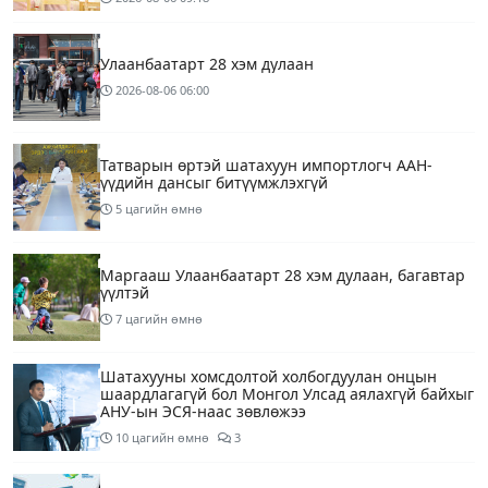
Улаанбаатарт 28 хэм дулаан
2026-08-06
06:00
Татварын өртэй шатахуун импортлогч ААН-
үүдийн дансыг битүүмжлэхгүй
5 цагийн өмнө
Маргааш Улаанбаатарт 28 хэм дулаан, багавтар
үүлтэй
7 цагийн өмнө
Шатахууны хомсдолтой холбогдуулан онцын
шаардлагагүй бол Монгол Улсад аялахгүй байхыг
АНУ-ын ЭСЯ-наас зөвлөжээ
10 цагийн өмнө
3