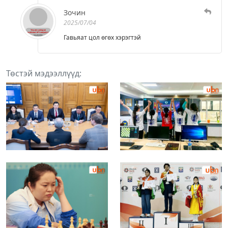
Зочин
2025/07/04
Гавьяат цол өгөх хэрэгтэй
Төстэй мэдээллүүд: