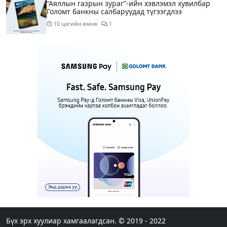
“Аяллын газрын зураг”-ийн хэвлэмэл хувилбар
Голомт банкны салбаруудад түгээгдлээ
10 цагийн өмнө
1
Нөөцийн махны бүрдүүлэлтэд Нийслэлийн Засаг
дарга Б.Пүрэвдагвыг өөрийн биеэр онцгойлон
анхаарахыг үүрэг болголоо
11 цагийн өмнө
Бүх шатанд хэмнэлтийн горимд шилжиж, найр
наадам, зөвлөгөөн, гадаад томилолтыг
хориглолоо
11 цагийн өмнө
1
Шатахуун, түлш, газрын тосны бүх
бүтээгдэхүүнийг гаалийн татвараас чөлөөллөө
12 цагийн өмнө
4
Шатахууныг тэгш, сондгойгоор 50 мянган
төгрөгийн лимиттэй олгож эхэлснээр шатахуун
авсан машины тоо 2.5 дахин нэмэгджээ
Бүх эрх хуулиар хамгаалагдсан. © 2019 - 2022