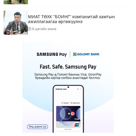
МИАТ ТӨХК “БОИНГ“ компанитай хамтын
ажиллагаагаа өргөжүүлнэ
8 цагийн өмнө
Б.Дашпүрэв: Орон нутгийн иргэд намрын ургац
хураалт, хадлантай холбоотой ШТС-уудаар
зөөврийн саваар автобензин авч болно
9 цагийн өмнө
1
Дуучин A Cool буюу Б.Анхбаяр Төв цэнгэлдэх
хүрээлэнгийн Үйл ажиллагаа, олон нийтийн
тоглолт хариуцсан захирлаар томилогджээ
12 цагийн өмнө
8
“Хотын дарга сонсож байна” 150150 тусгай
дугаарыг наймдугаар сарын 14-нөөс ажиллуулж
эхэлнэ
12 цагийн өмнө