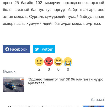
орны 25 багийн 102 тамирчин өрсөлдсөнөөс эрэгтэй
болон эмэгтэй баг тус тус тэргүүн байрт шалгарч, хос
алтан медаль, Сургалт, хүмүүжлийн тусгай байгууллагын
өсвөр насны хүмүүжигчдийн баг хүрэл медаль хүртлээ.
Facebook
Twitter
2
0
0
0
Өмнөх
“Эрдэнэс тавантолгой“ ХК 96 мянган тн нүүрс
арилжлаа
Дараах