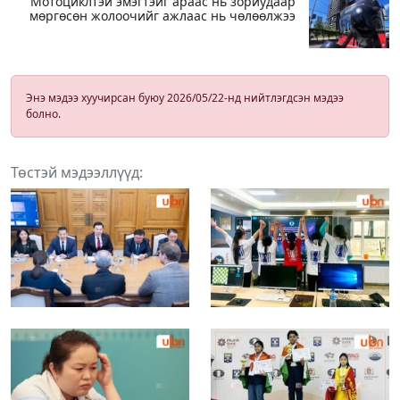
Мотоциклтэй эмэгтэйг араас нь зориудаар
мөргөсөн жолоочийг ажлаас нь чөлөөлжээ
Энэ мэдээ хуучирсан буюу 2026/05/22-нд нийтлэгдсэн мэдээ
болно.
Төстэй мэдээллүүд: