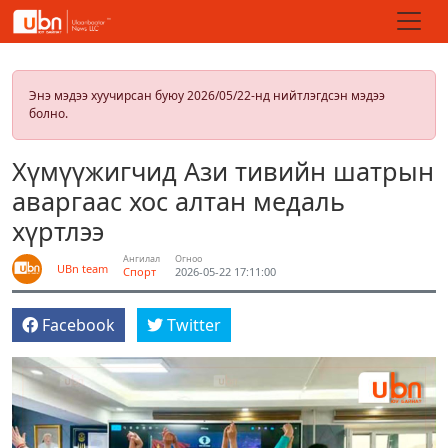
Энэ мэдээ хуучирсан буюу 2026/05/22-нд нийтлэгдсэн мэдээ
болно.
Хүмүүжигчид Ази тивийн шатрын
аваргаас хос алтан медаль
хүртлээ
Ангилал
Огноо
UBn team
Спорт
2026-05-22 17:11:00
Facebook
Twitter