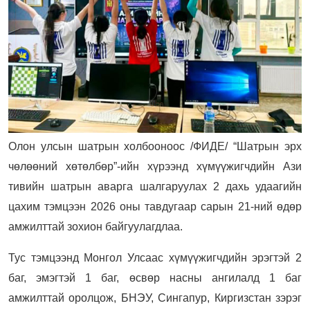
Олон улсын шатрын холбооноос /ФИДЕ/ “Шатрын эрх
чөлөөний хөтөлбөр”-ийн хүрээнд хүмүүжигчдийн Ази
тивийн шатрын аварга шалгаруулах 2 дахь удаагийн
цахим тэмцээн 2026 оны тавдугаар сарын 21-ний өдөр
амжилттай зохион байгуулагдлаа.
Тус тэмцээнд Монгол Улсаас хүмүүжигчдийн эрэгтэй 2
баг, эмэгтэй 1 баг, өсвөр насны ангилалд 1 баг
амжилттай оролцож, БНЭУ, Сингапур, Киргизстан зэрэг