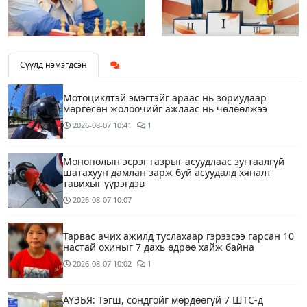
Сүүлд нэмэгдсэн
Мотоциклтэй эмэгтэйг араас нь зориудаар
мөргөсөн жолоочийг ажлаас нь чөлөөлжээ
2026-08-07
10:41
1
Монополын эсрэг газрыг асуудлаас зугтаалгүй
шатахуун дамлан зарж буй асуудалд хяналт
тавихыг үүрэгдэв
2026-08-07
10:07
Тарвас ачих ажилд туслахаар гэрээсээ гарсан 10
настай охиныг 7 дахь өдрөө хайж байна
2026-08-07
10:02
1
АҮЭБЯ: Тэгш, сондгойг мөрдөөгүй 7 ШТС-д