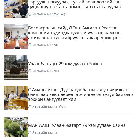
торгууль ногдуулах, тусгай зөвшөөрлийг нь
цуцлах хүртэл арга хэмжээ авахыг сануулав
2026-08-07
09:52
1
Боловсролын сайд Л.Энх-Амгалан Pearson
компанийн удирдлагуудтай уулзаж, хамтын
ажиллагааг гүнзгийрүүлэх талаар ярилцжээ
2026-08-07
09:47
Улаанбаатарт 29 хэм дулаан байна
2026-08-07
06:00
С.Амарсайхан: Дуусаагүй барилгад урьдчилсан
байдлаар зөвшөөрөл гэрчилгээ олгохгүй байхаар
зохион байгуулалт хий
8 цагийн өмнө
3
МАРГААШ: Улаанбаатарт 29 хэм дулаан байна
8 цагийн өмнө