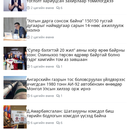
тоглолт хариуцсан захирлаар томилогджээ
2 цагийн өмнө
6
“Хотын дарга сонсож байна” 150150 тусгай
дугаарыг наймдугаар сарын 14-нөөс ажиллуулж
эхэлнэ
2 цагийн өмнө
“Супер бэлэгтэй 20 жил“ аяны хоёр өрөө байрны
эзэн: Охиныхоо төрсөн өдрөөр байртай болно
гэдэг хамгийн том аз завшаан
5 цагийн өмнө
1
Ангарскийн газрын тос боловсруулах үйлдвэрээс
ачигдсан 1980 тонн АИ-92 автобензин өнөөдөр
Монгол Улсын хилээр орж ирнэ
6 цагийн өмнө
1
Д.Амарбаясгалан: Шатахууны хомсдол биш
төрийн бодлогын хомсдол үүсээд байна
6 цагийн өмнө
6