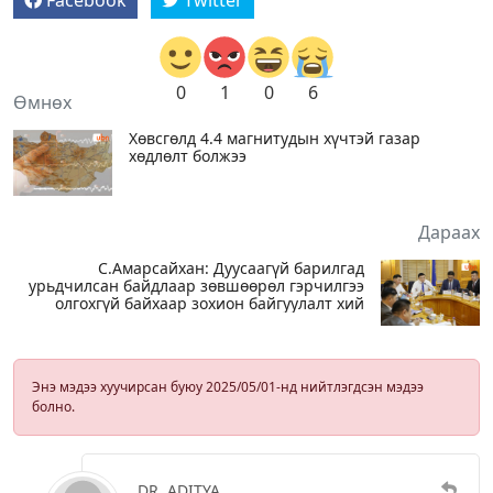
0
1
0
6
Өмнөх
Хөвсгөлд 4.4 магнитудын хүчтэй газар
хөдлөлт болжээ
Дараах
С.Амарсайхан: Дуусаагүй барилгад
урьдчилсан байдлаар зөвшөөрөл гэрчилгээ
олгохгүй байхаар зохион байгуулалт хий
Энэ мэдээ хуучирсан буюу 2025/05/01-нд нийтлэгдсэн мэдээ
болно.
DR. ADITYA