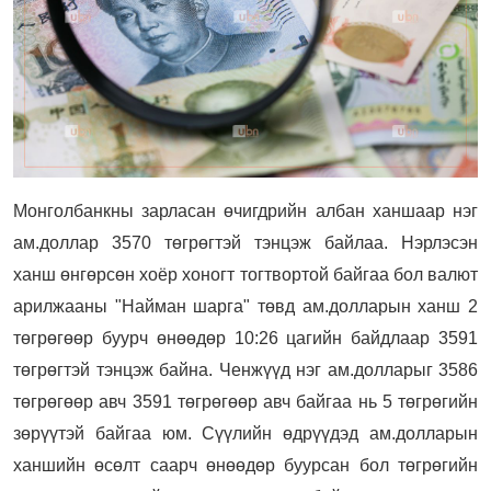
Монголбанкны зарласан өчигдрийн албан ханшаар нэг
ам.доллар 3570 төгрөгтэй тэнцэж байлаа. Нэрлэсэн
ханш өнгөрсөн хоёр хоногт тогтвортой байгаа бол валют
арилжааны "Найман шарга" төвд ам.долларын ханш 2
төгрөгөөр буурч өнөөдөр 10:26 цагийн байдлаар 3591
төгрөгтэй тэнцэж байна. Ченжүүд нэг ам.долларыг 3586
төгрөгөөр авч 3591 төгрөгөөр авч байгаа нь 5 төгрөгийн
зөрүүтэй байгаа юм. Сүүлийн өдрүүдэд ам.долларын
ханшийн өсөлт саарч өнөөдөр буурсан бол төгрөгийн