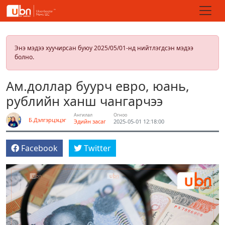
Энэ мэдээ хуучирсан буюу 2025/05/01-нд нийтлэгдсэн мэдээ
болно.
Ам.доллар буурч евро, юань,
рублийн ханш чангарчээ
Ангилал
Огноо
Б.Дэлгэрцэцэг
Эдийн засаг
2025-05-01 12:18:00
Facebook
Twitter