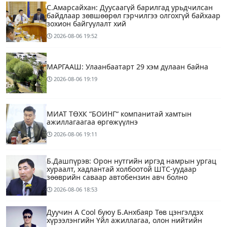
С.Амарсайхан: Дуусаагүй барилгад урьдчилсан
байдлаар зөвшөөрөл гэрчилгээ олгохгүй байхаар
зохион байгуулалт хий
2026-08-06
19:52
МАРГААШ: Улаанбаатарт 29 хэм дулаан байна
2026-08-06
19:19
МИАТ ТӨХК “БОИНГ“ компанитай хамтын
ажиллагаагаа өргөжүүлнэ
2026-08-06
19:11
Б.Дашпүрэв: Орон нутгийн иргэд намрын ургац
хураалт, хадлантай холбоотой ШТС-уудаар
зөөврийн саваар автобензин авч болно
2026-08-06
18:53
Дуучин A Cool буюу Б.Анхбаяр Төв цэнгэлдэх
хүрээлэнгийн Үйл ажиллагаа, олон нийтийн