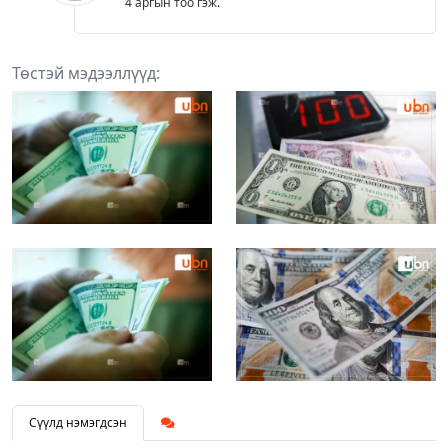
4 аргын тоо гэж.
Төстэй мэдээллүүд:
Сүүлд нэмэгдсэн