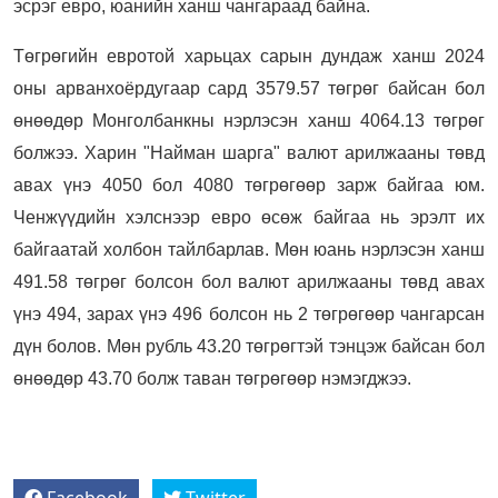
эсрэг евро, юанийн ханш чангараад байна.
Төгрөгийн евротой харьцах сарын дундаж ханш 2024
оны арванхоёрдугаар сард 3579.57 төгрөг байсан бол
өнөөдөр Монголбанкны нэрлэсэн ханш 4064.13 төгрөг
болжээ. Харин "Найман шарга" валют арилжааны төвд
авах үнэ 4050 бол 4080 төгрөгөөр зарж байгаа юм.
Ченжүүдийн хэлснээр евро өсөж байгаа нь эрэлт их
байгаатай холбон тайлбарлав. Мөн юань нэрлэсэн ханш
491.58 төгрөг болсон бол валют арилжааны төвд авах
үнэ 494, зарах үнэ 496 болсон нь 2 төгрөгөөр чангарсан
дүн болов. Мөн рубль 43.20 төгрөгтэй тэнцэж байсан бол
өнөөдөр 43.70 болж таван төгрөгөөр нэмэгджээ.
Facebook
Twitter