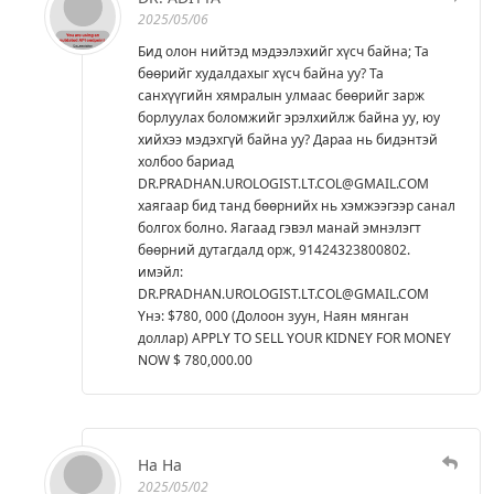
2025/05/06
Бид олон нийтэд мэдээлэхийг хүсч байна; Та
бөөрийг худалдахыг хүсч байна уу? Та
санхүүгийн хямралын улмаас бөөрийг зарж
борлуулах боломжийг эрэлхийлж байна уу, юу
хийхээ мэдэхгүй байна уу? Дараа нь бидэнтэй
холбоо бариад
DR.PRADHAN.UROLOGIST.LT.COL@GMAIL.COM
хаягаар бид танд бөөрнийх нь хэмжээгээр санал
болгох болно. Яагаад гэвэл манай эмнэлэгт
бөөрний дутагдалд орж, 91424323800802.
имэйл:
DR.PRADHAN.UROLOGIST.LT.COL@GMAIL.COM
Yнэ: $780, 000 (Долоон зуун, Наян мянган
доллар) APPLY TO SELL YOUR KIDNEY FOR MONEY
NOW $ 780,000.00
Ha Ha
2025/05/02