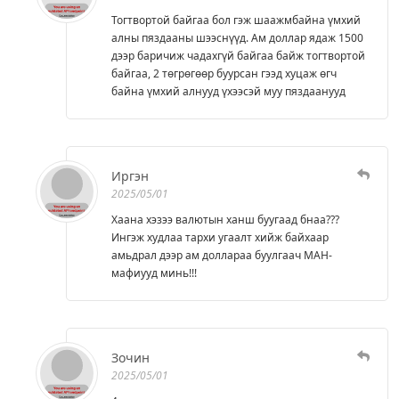
Тогтвортой байгаа бол гэж шаажмбайна үмхий
алны пяздааны шээснүүд. Ам доллар ядаж 1500
дээр баричиж чадахгүй байгаа байж тогтвортой
байгаа, 2 төгрөгөөр буурсан гээд хуцаж өгч
байна үмхий алнууд үхээсэй муу пяздаанууд
Иргэн
2025/05/01
Хаана хэзээ валютын ханш буугаад бнаа???
Ингэж худлаа тархи угаалт хийж байхаар
амьдрал дээр ам доллараа буулгаач МАН-
мафиууд минь!!!
Зочин
2025/05/01