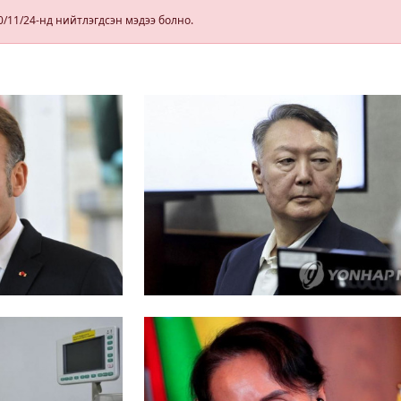
гэрчилгээ
0/11/24-нд нийтлэгдсэн мэдээ болно.
олгохгүй
байхаар зохион
байгуулалт хий