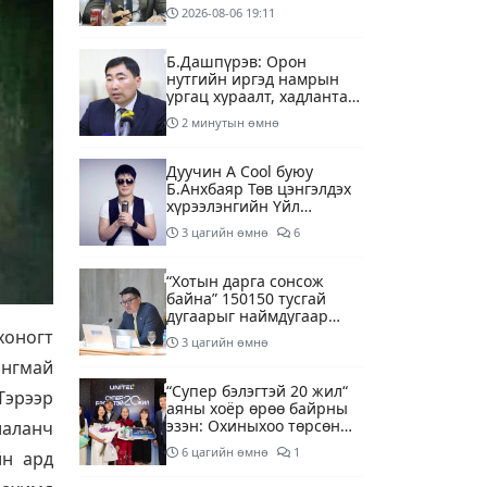
2026-08-06
19:11
Б.Дашпүрэв: Орон
нутгийн иргэд намрын
ургац хураалт, хадлантай
холбоотой ШТС-уудаар
2 минутын өмнө
зөөврийн саваар
автобензин авч болно
Дуучин A Cool буюу
Б.Анхбаяр Төв цэнгэлдэх
хүрээлэнгийн Үйл
ажиллагаа, олон нийтийн
3 цагийн өмнө
6
тоглолт хариуцсан
захирлаар томилогджээ
“Хотын дарга сонсож
байна” 150150 тусгай
дугаарыг наймдугаар
сарын 14-нөөс
хоногт
3 цагийн өмнө
ажиллуулж эхэлнэ
ангмай
“Супер бэлэгтэй 20 жил“
Тэрээр
аяны хоёр өрөө байрны
эзэн: Охиныхоо төрсөн
иаланч
өдрөөр байртай болно
6 цагийн өмнө
1
йн ард
гэдэг хамгийн том аз
завшаан