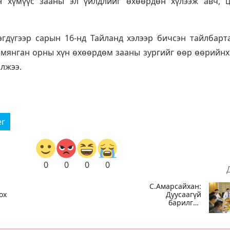
ан хүмүүс зааны эл үйлдлийг өхөөрдөн хүлээж авч, 
эгдүгээр сарын 16-нд Тайланд хэлээр бичсэн тайлбарт
 мянган орны хүн өхөөрдөм зааны зургийг өөр өөрийн
элжээ.
er
0
0
0
0
С.Амарсайхан:
ох
Дуусаагүй
барилгад
урьдчилсан
байдлаар
зөвшөөрөл