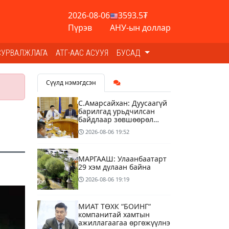
2026-08-06
3593.5₮
Пүрэв
АНУ-ын доллар
СУРВАЛЖЛАГА
АТГ-ААС АСУУЯ
БУСАД
Сүүлд нэмэгдсэн
С.Амарсайхан: Дуусаагүй
барилгад урьдчилсан
байдлаар зөвшөөрөл
гэрчилгээ олгохгүй
2026-08-06
19:52
байхаар зохион
байгуулалт хий
МАРГААШ: Улаанбаатарт
29 хэм дулаан байна
2026-08-06
19:19
МИАТ ТӨХК “БОИНГ“
компанитай хамтын
ажиллагаагаа өргөжүүлнэ