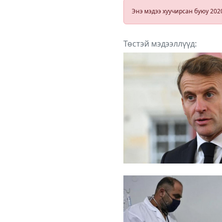
Энэ мэдээ хуучирсан буюу 202
Төстэй мэдээллүүд: