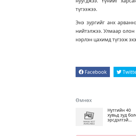
нуугджээ. Үүнийг харс
түгээжээ.
Энэ зургийг анх арванн
нийтэлжээ. Улмаар олон
нэрлэн цахимд түгээж эх
Facebook
Twitt
Өмнөх
Нутгийн 40
хувьд зуд бол
эрсдэлтэй
байна