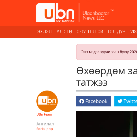
ЭХЛЭЛ
УЛС ТӨР
ОЮУ ТОЛГОЙ
ГОЛ ДҮР
VI
Энэ мэдээ хуучирсан буюу 202
Өхөөрдөм з
татжээ
Facebook
Twitt
UBn team
Ангилал
Social pop