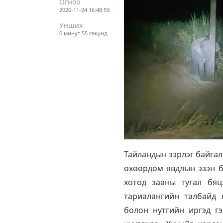
Огноо
2020-11-24 16:48:59
Унших
0 минут 55 секунд
Тайландын зэрлэг байгал
өхөөрдөм явдлын эзэн б
хотод зааны тугал бяц
тариалангийн талбайд 
болон нутгийн иргэд г