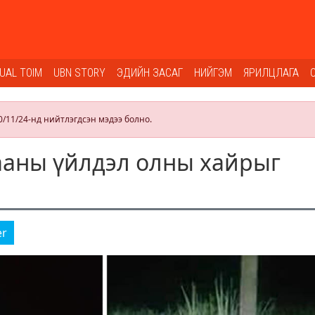
SUAL TOIM
UBN STORY
ЭДИЙН ЗАСАГ
НИЙГЭМ
ЯРИЛЦЛАГА
0/11/24-нд нийтлэгдсэн мэдээ болно.
ааны үйлдэл олны хайрыг
er