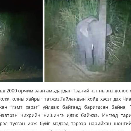
ьд 2000 орчим заан амьдардаг. Тэдний нэг нь энэ долоо 
олж, олны хайрыг татжээ.Тайландын хойд хэсэг дэх Чи
хан “гэмт хэрэг” үйлдэж байгаад баригдсан байна. 
нэвтрэн чихрийн нишингэ идэж байжээ. Ингээд тар
эрэл тусган ирж буйг мэдээд тэрээр нарийхан шонги