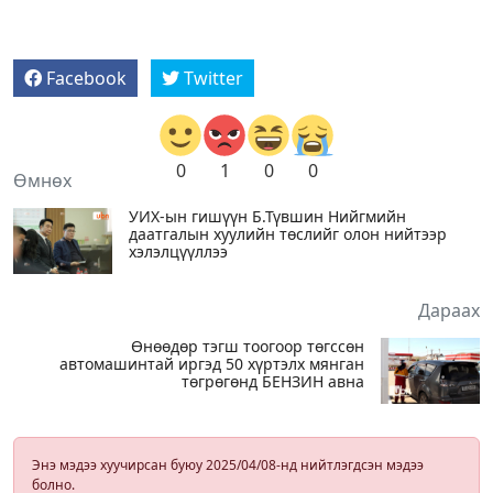
Facebook
Twitter
0
1
0
0
Өмнөх
УИХ-ын гишүүн Б.Түвшин Нийгмийн
даатгалын хуулийн төслийг олон нийтээр
хэлэлцүүллээ
Дараах
Өнөөдөр тэгш тоогоор төгссөн
автомашинтай иргэд 50 хүртэлх мянган
төгрөгөнд БЕНЗИН авна
Энэ мэдээ хуучирсан буюу 2025/04/08-нд нийтлэгдсэн мэдээ
болно.