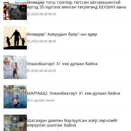
Өнөөдөр тэгш тоогоор төгссөн автомашинтай
иргэд 50 хүртэлх мянган төгрөгөнд БЕНЗИН авна
2026-08-08
09:43
Өнөөдөр” Аавуудын баяр”-ын өдөр
2026-08-08
08:00
Улаанбаатарт 31 хэм дулаан байна
2026-08-08
06:00
МАРГААШ: Улаанбаатарт 31 хэм дулаан байна
6 цагийн өмнө
Шатахуун дамлан борлуулсан хоёр зөрчлийг
илрүүлэн шалгаж байна