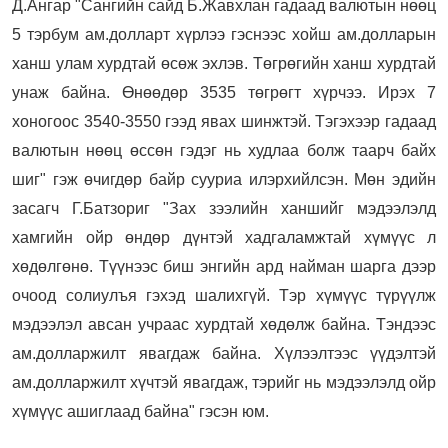
Д.Ангар "Сангийн сайд Б.Жавхлан гадаад валютын нөөц
5 тэрбум ам.долларт хүрлээ гэснээс хойш ам.долларын
ханш улам хурдтай өсөж эхлэв. Төгрөгийн ханш хурдтай
унаж байна. Өнөөдөр 3535 төгрөгт хүрчээ. Ирэх 7
хоногоос 3540-3550 гээд явах шинжтэй. Тэгэхээр гадаад
валютын нөөц өссөн гэдэг нь худлаа болж таарч байх
шиг" гэж өчигдөр байр сууриа илэрхийлсэн. Мөн эдийн
засагч Г.Батзориг "Зах зээлийн ханшийг мэдээлэлд
хамгийн ойр өндөр дүнтэй хадгаламжтай хүмүүс л
хөдөлгөнө. Түүнээс биш энгийн ард найман шарга дээр
очоод солиулъя гэхэд шалихгүй. Тэр хүмүүс түрүүлж
мэдээлэл авсан учраас хурдтай хөдөлж байна. Тэндээс
ам.долларжилт явагдаж байна. Хүлээлтээс үүдэлтэй
ам.долларжилт хүчтэй явагдаж, тэрийг нь мэдээлэлд ойр
хүмүүс ашиглаад байна" гэсэн юм.