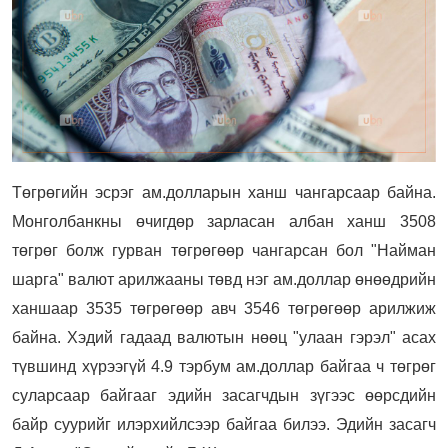
Төгрөгийн эсрэг ам.долларын ханш чангарсаар байна.
Монголбанкны өчигдөр зарласан албан ханш 3508
төгрөг болж гурван төгрөгөөр чангарсан бол "Найман
шарга" валют арилжааны төвд нэг ам.доллар өнөөдрийн
ханшаар 3535 төгрөгөөр авч 3546 төгрөгөөр арилжиж
байна. Хэдий гадаад валютын нөөц "улаан гэрэл" асах
түвшинд хүрээгүй 4.9 тэрбум ам.доллар байгаа ч төгрөг
суларсаар байгааг эдийн засагчдын зүгээс өөрсдийн
байр суурийг илэрхийлсээр байгаа билээ. Эдийн засагч