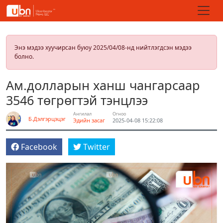
Энэ мэдээ хуучирсан буюу 2025/04/08-нд нийтлэгдсэн мэдээ
болно.
Ам.долларын ханш чангарсаар
3546 төгрөгтэй тэнцлээ
Ангилал
Огноо
Б.Дэлгэрцэцэг
Эдийн засаг
2025-04-08 15:22:08
Facebook
Twitter