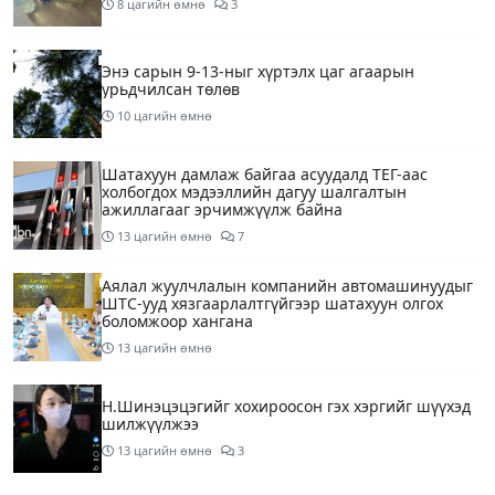
8 цагийн өмнө
3
Энэ сарын 9-13-ныг хүртэлх цаг агаарын
урьдчилсан төлөв
10 цагийн өмнө
Шатахуун дамлаж байгаа асуудалд ТЕГ-аас
холбогдох мэдээллийн дагуу шалгалтын
ажиллагааг эрчимжүүлж байна
13 цагийн өмнө
7
Аялал жуулчлалын компанийн автомашинуудыг
ШТС-ууд хязгаарлалтгүйгээр шатахуун олгох
боломжоор хангана
13 цагийн өмнө
Н.Шинэцэцэгийг хохироосон гэх хэргийг шүүхэд
шилжүүлжээ
13 цагийн өмнө
3