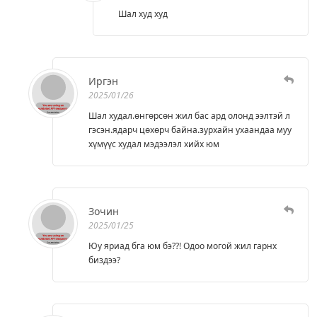
Шал худ худ
Иргэн
2025/01/26
Шал худал.өнгөрсөн жил бас ард олонд ээлтэй л
гэсэн.ядарч цөхөрч байна.зурхайн ухаандаа муу
хүмүүс худал мэдээлэл хийх юм
Зочин
2025/01/25
Юу яриад бга юм бэ??! Одоо могой жил гарнх
биздээ?