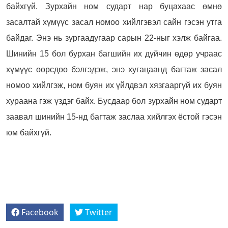
байхгүй. Зурхайн ном сударт нар буцахаас өмнө
засалтай хүмүүс засал номоо хийлгэвэл сайн гэсэн утга
байдаг. Энэ нь зургаадугаар сарын 22-ныг хэлж байгаа.
Шинийн 15 бол бурхан багшийн их дүйчин өдөр учраас
хүмүүс өөрсдөө бэлгэдэж, энэ хугацаанд багтаж засал
номоо хийлгэж, ном буян их үйлдвэл хязгааргүй их буян
хураана гэж үздэг байх. Бусдаар бол зурхайн ном сударт
заавал шинийн 15-нд багтаж заслаа хийлгэх ёстой гэсэн
юм байхгүй.
Facebook
Twitter