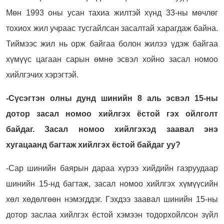
Мөн 1993 оны усан тахиа жилтэй хүнд 33-ны мөчлөг
тохиох жил учраас тусгайлсан засалтай харагдаж байна.
Тиймээс жил нь орж байгаа болон жилээ үдэж байгаа
хүмүүс цагаан сарын өмнө эсвэл хойно засал номоо
хийлгэчих хэрэгтэй.
-Сүсэгтэн олны дунд шинийн 8 аль эсвэл 15-ны
дотор засал номоо хийлгэх ёстой гэх ойлголт
байдаг. Засал номоо хийлгэхэд заавал энэ
хугацаанд багтаж хийлгэх ёстой байдаг уу?
-Сар шинийн баярын дараа хүрээ хийдийн газруудаар
шинийн 15-нд багтаж, засал номоо хийлгэх хүмүүсийн
хөл хөдөлгөөн нэмэгддэг. Гэхдээ заавал шинийн 15-ны
дотор заслаа хийлгэх ёстой хэмээн тодорхойлсон зүйл