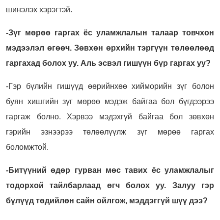
шинэлэх хэрэгтэй.
-Зүг мөрөө гаргах ёс уламжлалын талаар товчхон
мэдээлэл өгөөч. Зөвхөн өрхийн тэргүүн төлөөлөөд
гаргахад болох уу. Аль эсвэл гишүүн бүр гаргах уу?
-Гэр бүлийн гишүүд өөрийнхөө хийморийн зүг болон
буян хишгийн зүг мөрөө мэдэж байгаа бол бүгдээрээ
гаргаж болно. Хэрвээ мэдэхгүй байгаа бол зөвхөн
гэрийн эзнээрээ төлөөлүүлж зүг мөрөө гаргах
боломжтой.
-Битүүний өдөр гурван мөс тавих ёс уламжлалыг
тодорхой тайлбарлаад өгч болох уу. Залуу гэр
бүлүүд төдийлөн сайн ойлгож, мэддэггүй шүү дээ?