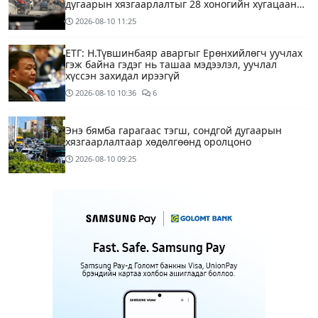
дугаарын хязгаарлалтыг 28 хоногийн хугацаанд
хийнэ“
2026-08-10
11:25
ЕТГ: Н.Түвшинбаяр аваргыг Ерөнхийлөгч уучлах
гэж байна гэдэг нь ташаа мэдээлэл, уучлал
хүссэн захидал ирээгүй
2026-08-10
10:36
6
Энэ бямба гарагаас тэгш, сондгой дугаарын
хязгаарлалтаар хөдөлгөөнд оролцоно
2026-08-10
09:25
Нийслэлийн цэцэрлэгийн цахим бүртгэл эхэллээ
2026-08-10
09:20
1
Хүүхдээ цэцэрлэгт бүртгүүлэхдээ юуг анхаарах вэ
14 цагийн өмнө