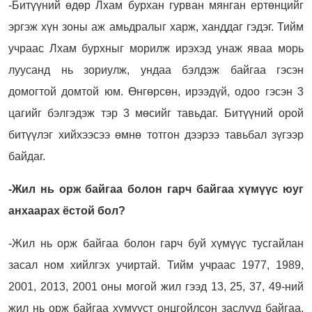
-Битүүний өдөр Лхам бурхан гурван мянган ертөнцийг
эргэж хүн зоны аж амьдралыг харж, ханддаг гэдэг. Тийм
учраас Лхам бурхныг морилж ирэхэд унаж яваа морь
луусанд нь зориулж, ундаа бэлдэж байгаа гэсэн
домогтой домтой юм. Өнгөрсөн, ирээдүй, одоо гэсэн 3
цагийг бэлгэдэж тэр 3 мөсийг тавьдаг. Битүүний орой
битүүлэг хийхээсээ өмнө тотгон дээрээ тавьбал зүгээр
байдаг.
-Жил нь орж байгаа болон гарч байгаа хүмүүс юуг
анхаарах ёстой бол?
-Жил нь орж байгаа болон гарч буй хүмүүс тусгайлан
засал ном хийлгэх учиртай. Тийм учраас 1977, 1989,
2001, 2013, 2001 оны могой жил гээд 13, 25, 37, 49-ний
жил нь орж байгаа хүмүүст онцгойлсон заслууд байгаа.