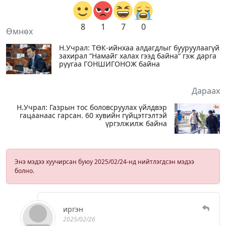
8
1
7
0
Өмнөх
Н.Учрал: ТӨК-ийнхаа алдагдлыг бууруулаагүй
захирал “Намайг халах гээд байна“ гэж дарга
руугаа ГОНШИГОНОЖ байна
Дараах
Н.Учрал: Газрын тос боловсруулах үйлдвэр
гацаанаас гарсан. 60 хувийн гүйцэтгэлтэй
үргэлжилж байна
Энэ мэдээ хуучирсан буюу 2025/02/24-нд нийтлэгдсэн мэдээ
болно.
иргэн
2025/02/26