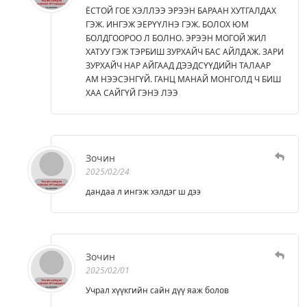
ЁСТОЙ ГОЕ ХЭЛЛЭЭ ЭРЭЭН БАРААН ХУТГАЛДАХ
ГЭЖ. ИНГЭЖ ЭЕРҮҮЛНЭ ГЭЖ. БОЛОХ ЮМ
БОЛДГООРОО Л БОЛНО. ЭРЭЭН МОГОЙ ЖИЛ
ХАТУУ ГЭЖ ТЭРБИШ ЗУРХАЙЧ БАС АЙЛДАЖ. ЗАРИ
ЗУРХАЙЧ НАР АЙГААД ДЭЭДСҮҮДИЙН ТАЛААР
АМ НЭЭСЭНГҮЙ. ГАНЦ МАНАЙ МОНГОЛД Ч БИШ
ХАА САЙГҮЙ ГЭНЭ ЛЭЭ
Зочин
2025/02/24
дандаа л ингэж хэлдэг ш дээ
Зочин
2025/02/01
Учрал хүүкгийн сайн дүү яаж болов