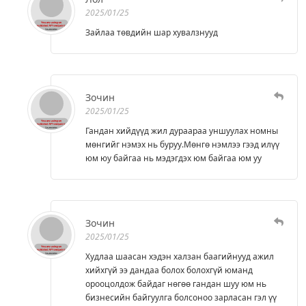
2025/01/25
Зайлаа төвдийн шар хувалзнууд
Зочин
2025/01/25
Гандан хийдүүд жил дураараа уншуулах номны
мөнгийг нэмэх нь буруу.Мөнгө нэмлээ гээд илүү
юм юу байгаа нь мэдэгдэх юм байгаа юм уу
Зочин
2025/01/25
Худлаа шаасан хэдэн халзан баагийнууд ажил
хийхгүй ээ дандаа болох болохгүй юманд
орооцолдож байдаг нөгөө гандан шуу юм нь
бизнесийн байгуулга болсоноо зарласан гэл үү