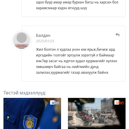
одоо бүүр амар амар бурхан багш нь харсан бол
харамсмаар хэдэн өтнууд шүү
Балдан
2025/01/25
Жил болгон л худлаа үнэн юм ярьж,бичиж ард
иргэдийн толгойг эргүүлж хэрэггүй л баймаар
юм.Төр засаг нь хүртэл худал хуурмагийг хүлээн
зөвшөөрч байгаа нь нийгмийн дунд
залилах,хуурмагийг газар авахуулж байна
Төстэй мэдээллүүд: