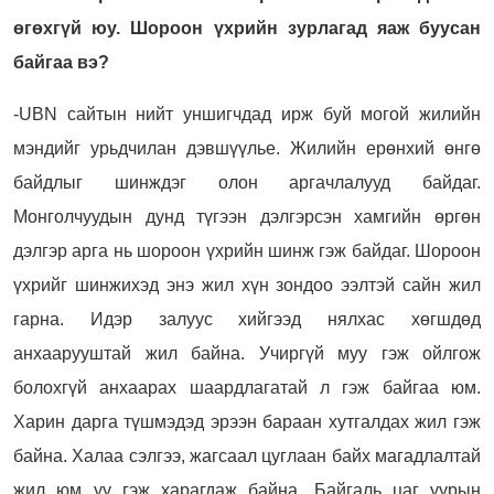
өгөхгүй юу. Шороон үхрийн зурлагад яаж буусан
байгаа вэ?
-UBN сайтын нийт уншигчдад ирж буй могой жилийн
мэндийг урьдчилан дэвшүүлье. Жилийн ерөнхий өнгө
байдлыг шинждэг олон аргачлалууд байдаг.
Монголчуудын дунд түгээн дэлгэрсэн хамгийн өргөн
дэлгэр арга нь шороон үхрийн шинж гэж байдаг. Шороон
үхрийг шинжихэд энэ жил хүн зондоо ээлтэй сайн жил
гарна. Идэр залуус хийгээд нялхас хөгшдөд
анхаарууштай жил байна. Учиргүй муу гэж ойлгож
болохгүй анхаарах шаардлагатай л гэж байгаа юм.
Харин дарга түшмэдэд эрээн бараан хутгалдах жил гэж
байна. Халаа сэлгээ, жагсаал цуглаан байх магадлалтай
жил юм уу гэж харагдаж байна. Байгаль цаг уурын