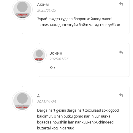
Ака-м
2025/01/25
Зурай гэждээ худлаа бөөрөнхийлөөд хаяж!
тэгжич магад тэгэхгүйч байж магад гэнэ үү!!!ккк
Зочин
2025/01/26
Ккк
A
2025/01/25
Darga nart gexiin darga nart zoxiulaad zoxiogood
baidimu?. Unen butku gomo nariin uur uurxai
bgaadaa nowshiin lam nar xuuxen xuchindeed
buzartai xogiin garuud