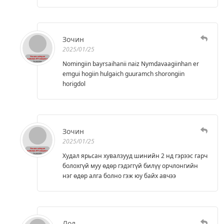
Зочин
2025/01/25
Nomingiin bayrsaihanii naiz Nymdavaagiinhan er
emgui hogiin hulgaich guuramch shorongiin
horigdol
Зочин
2025/01/25
Худал ярьсан хувалзууд шинийн 2 нд гэрээс гарч
болохгүй муу өдөр гэдэггүй билүү орчлонгийн
нэг өдөр алга болно гэж юу байх авчээ
Лол