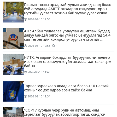
Газрын тосны эрэл, хайгуулын ажилд саад болж
буй асуудалд АМГТГ анхаарал хандуулж, орон
нутгийн уулзалт зохион байгуулах үүрэг өглөө
2026-08-10
12:56
АТГ: Албан тушаалаа урвуулан ашиглаж бусдад
давуу байдал олгосны улмаас байгууллагад 54.4
сая төгрөгийн хохирол учруулсан хэргийг
прокурорт шилжүүллээ
2026-08-10
12:53
1
НИТХ: Агаарын бохирдлыг бууруулах чиглэлээр
ирэх өвөл хэрэгжүүлэх үйл ажиллагааг хэлэлцэж
байна
2026-08-10
11:40
Тарвас хураахаар яваад алга болсон 10 настай
охиныг ес дэх өдрөө эрэн хайж байна
2026-08-10
11:34
“COP17 хурлын үеэр хувийн автомашины
хэрэглээг бууруулах зорилгоор тэгш, сондгой