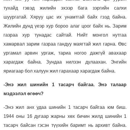
тухайд гэвэд жилийн эхээр бага зэргийн салхи
шуургатай. Хяруу цас их унамтгай байх гээд байна.
Жилийн дунд үеэр хур бороо алаг цоог байх нь. Зарим
газраа хур тунадас сайтай. Нийт монгол нутгаа
хамарвал зарим газраа гандуу маягтай жил гарна. Өвс
ургамал арвин ургаж, тариа ногоо дажгүй авахаар
харагдаж байна. Зундаа нилээн дулаахан. Энгийн
яриагаар бол халуун жил гарахаар харагдаж байна.
-Энэ жил шинийн 1 тасарч байгаа. Энэ талаар
мэдээлэл өгөөч?
-Энэ жил анх удаа шинийн 1 тасарч байгаа юм биш.
1944 оны 16 дугаар жарны хөх бичин жилд шинийн 1
тасарч байсан гэсэн түүхийн баримт нь архивт байна.