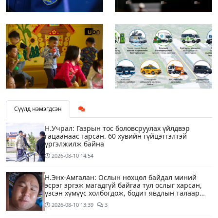
Сүүлд нэмэгдсэн
Н.Учрал: Газрын тос боловсруулах үйлдвэр
гацаанаас гарсан. 60 хувийн гүйцэтгэлтэй
үргэлжилж байна
2026-08-10
14:54
Н.Энх-Амгалан: Ослын нөхцөл байдал миний
эсрэг эргэж магадгүй байгаа тул ослыг харсан,
үзсэн хүмүүс холбогдож, бодит явдлын талаар
ярьж өгч тусална уу
2026-08-10
13:39
3