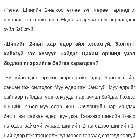
-Тэгнэ. Шинийн 2-ныхоо өглөө зүг мөрөө гаргаад л
шинэлдгээрээ шинэлнэ. Өдөр тасарлаа гээд өөрчлөгдөх
зүйл байхгүй.
-Шинийн 2-ныг хар өдөр айл хэсэхгүй. Золголт
хийхгүй гэх хүмүүс байдаг. Цахим орчинд үзэл
бодлоо илэрхийлж байгаа харагдсан?
-Би ойлгохдоо орчлон хорвоогийн өдөр болгон сайн,
сайхан гэж ойлгодог. Муу өдөр гэж байхгүй. Муу өдрийг
сайнаар тайлдаг монголчуудын аргачлал байдаг. Гэхдээ
шинийн 2 бол муу өдөр биш. Орчлонгийн нар мандах
бас л нэг сайхан өдөр шүү дээ. Тэгэхээр шинийн 1-ных
нь өдөр байхгүй учраас шинийн 2-ны өдрөө шинийн 1-
ний өдөр гэж тооцоолж зүг мөрөө гаргаад сэтгэлд сэвгүй