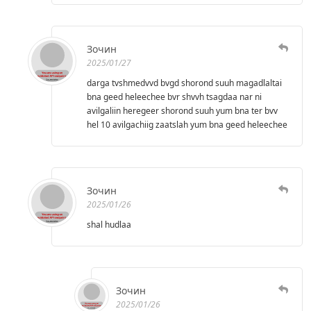
Зочин
2025/01/27
darga tvshmedvvd bvgd shorond suuh magadlaltai
bna geed heleechee bvr shvvh tsagdaa nar ni
avilgaliin heregeer shorond suuh yum bna ter bvv
hel 10 avilgachiig zaatslah yum bna geed heleechee
Зочин
2025/01/26
shal hudlaa
Зочин
2025/01/26