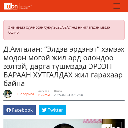
Энэ мэдээ хуучирсан буюу 2025/02/24-нд нийтлэгдсэн мэдээ
болно.
Д.Амгалан: “Элдэв эрдэнэт” хэмээх
модон могой жил ард олондоо
ээлтэй, дарга түшмэдэд ЭРЭЭН
БАРААН ХУТГАЛДАХ жил гарахаар
байна
Ангилал
Огноо
Т.Болормаа
Нийгэм
2025-02-24 09:12:00
Facebook
Twitter