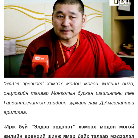
“Элдэв эрдэнэт” хэмээх модон могой
жилийн өнгө,
онцлогийн талаар Монголын бурхан шашинтны төв
Гандантэгчинлэн хийдийн зурхайч лам Д.Амгалантай
ярилцлаа.
-Ирж буй “Элдэв эрдэнэт” хэмээх модон могой
жилийн
ерөнхий шинж ямар байх талаар мэдээлэл