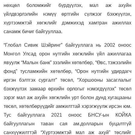
нөхцөл боломжийг бүрдүүлэх, мал аж ахуйн
үйлдвэрлэлийн нэмүү өртгийн сүлжээг бэхжүүлэх,
хүртээмжтэй хөгжлийг дэмжихэд хамтран ажиллах
санамж бичиг байгууллаа.
“Глобал Сивик Шэйринг” байгууллага нь 2002 оноос
Монгол Улсад орон нутгийн хөгжлийн үйл ажиллагаа
явуулж “Малын банк” зээлийн хөтөлбөр, “Өвс, тэжээлийн
фонд” тусламжийн хөтөлбөр, “Орон нутгийн удирдагч
иргэн бэлтгэх сургалт” төсөл, “Хоршооны засаглалыг
бэхжүүлэх замаар өрхийн орлогыг нэмэгдүүлэх” төсөл
зэрэг мал аж ахуйн хөгжлийн урт болон дунд хугацааны
төсөл, хөтөлбөрүүдийг амжилттай хэрэгжүүлж ирсэн юм.
Тус байгууллага 2021 оноос БНСУ-ын КОЙКА
байгууллагын таван сая ам.долларын буцалтгүй
санхүүжилттэй “Хүртээмжтэй мал аж ахуй” төслийг