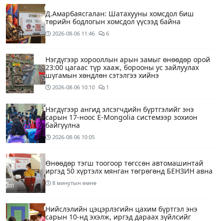
Д.Амарбаясгалан: Шатахууны хомсдол биш
төрийн бодлогын хомсдол үүсээд байна
2026-08-06
11:46
6
Нэгдүгээр хорооллын арын замыг өнөөдөр орой
23:00 цагаас түр хааж, борооны ус зайлуулах
шугамын хөндлөн сэтэлгээ хийнэ
2026-08-06
10:10
1
Нэгдүгээр ангид элсэгчдийн бүртгэлийг энэ
сарын 17-ноос E-Mongolia системээр зохион
байгуулна
2026-08-06
10:05
Өнөөдөр тэгш тоогоор төгссөн автомашинтай
иргэд 50 хүртэлх мянган төгрөгөнд БЕНЗИН авна
8 минутын өмнө
Нийслэлийн цэцэрлэгийн цахим бүртгэл энэ
сарын 10-нд эхэлж, иргэд дараах зүйлсийг