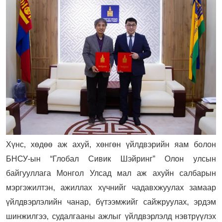
Хүнс, хөдөө аж ахуй, хөнгөн үйлдвэрийн яам болон
БНСУ-ын “Глобал Сивик Шэйринг” Олон улсын
байгууллага Монгол Улсад мал аж ахуйн салбарын
мэргэжилтэн, ажиллах хүчнийг чадавхжуулах замаар
үйлдвэрлэлийн чанар, бүтээмжийг сайжруулах, эрдэм
шинжилгээ, судалгааны ажлыг үйлдвэрлэлд нэвтрүүлэх