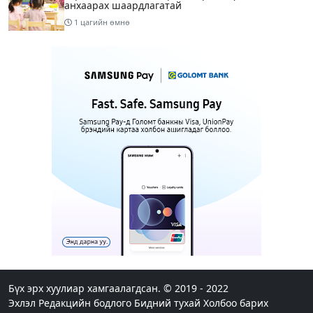
анхаарах шаардлагатай
1 цагийн өмнө
Улаанбаатарт 28 хэм дулаан
4 цагийн өмнө
1
Татварын өртэй шатахуун импортлогч ААН-
үүдийн дансыг битүүмжлэхгүй
13 цагийн өмнө
Маргааш Улаанбаатарт 28 хэм дулаан, багавтар
үүлтэй
15 цагийн өмнө
Шатахууны хомсдолтой холбогдуулан онцын
шаардлагагүй бол Монгол Улсад аялахгүй байхыг
АНУ-ын ЭСЯ-наас зөвлөжээ
Бүх эрх хуулиар хамгаалагдсан. © 2019 - 2022
Эхлэл
Редакцийн бодлого
Бидний тухай
Холбоо барих
17 цагийн өмнө
3