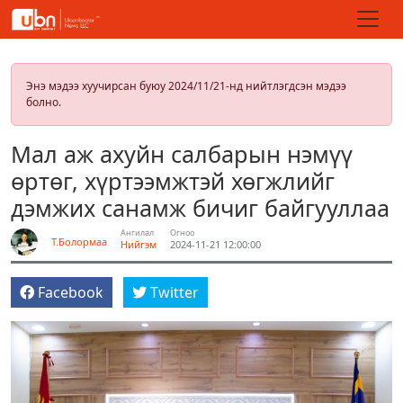
Энэ мэдээ хуучирсан буюу 2024/11/21-нд нийтлэгдсэн мэдээ
болно.
Мал аж ахуйн салбарын нэмүү
өртөг, хүртээмжтэй хөгжлийг
дэмжих санамж бичиг байгууллаа
Ангилал
Огноо
Т.Болормаа
Нийгэм
2024-11-21 12:00:00
Facebook
Twitter