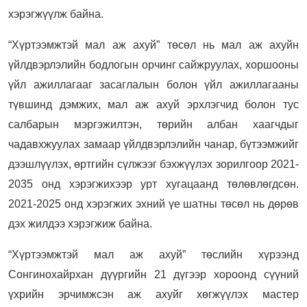
хэрэгжүүлж байна.
“Хүртээмжтэй мал аж ахуй” төсөл нь мал аж ахуйн
үйлдвэрлэлийн бодлогын орчинг сайжруулах, хоршооны
үйл ажиллагааг засаглалын болон үйл ажиллагааны
түвшинд дэмжих, мал аж ахуй эрхлэгчид болон тус
салбарын мэргэжилтэн, төрийн албан хаагчдыг
чадавхжуулах замаар үйлдвэрлэлийн чанар, бүтээмжийг
дээшлүүлэх, өртгийн сүлжээг бэхжүүлэх зорилгоор 2021-
2035 онд хэрэгжихээр урт хугацаанд төлөвлөгдсөн.
2021-2025 онд хэрэгжих эхний үе шатны төсөл нь дөрөв
дэх жилдээ хэрэгжиж байна.
“Хүртээмжтэй мал аж ахуй” төслийн хүрээнд
Сонгинохайрхан дүүргийн 21 дүгээр хороонд сүүний
үхрийн эрчимжсэн аж ахуйг хөгжүүлэх мастер