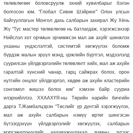
төлөвлөгөөг боловсруулж эхний хувилбарыг бэлэн
болгосон юм. “Глобал Сивик Шэйринг” Олон улсын
байгууллагын Монгол дахь салбарын захирал Жу Хёнь
Жү “Тус мастер төлөвлөгөө нь батлагдаж, хэрэгжсэнээр
Нийслэл хот орчмын эрчимжсэн мал аж ахуйг шинжлэх
ухааны үндэслэлтэй, системтэй хөгжүүлэх боломж
бүрдэж малын эрүүл мэнд, үржлийн бүртгэл, мэдээлэлд
суурилсан үйлдвэрлэлийн төлөвлөлт хийх, мал аж ахуйн
гаралтай хүнсний чанар, гарц сайжрах болох, орон
нутгийн онцлог үйлдвэрлэл, хөдөө аж ахуйн кластерийн
сонгомол жишээ болох юм” хэмээн байр сууриа
илэрхийллээ. ХХААХҮЯ-ны Төрийн нарийн бичгийн
дарга Т.Жамбалцэрэн “Төслийг үр дүнтэй хэрэгжүүлэх,
мал аж ахуйн салбарын нэмүү өртөг шингэсэн
бүтээгдэхүүн үйлдвэрлэлийг хөгжүүлэх, салбарын
мэргэжилтнүүдийг чадавхжуулахад яамны зүгээс