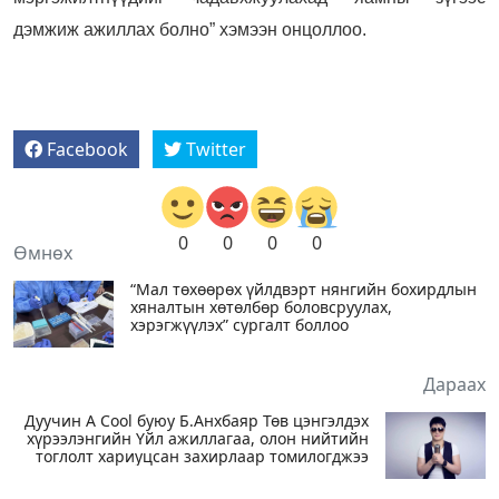
дэмжиж ажиллах болно” хэмээн онцоллоо.
Facebook
Twitter
0
0
0
0
Өмнөх
“Мал төхөөрөх үйлдвэрт нянгийн бохирдлын
хяналтын хөтөлбөр боловсруулах,
хэрэгжүүлэх” сургалт боллоо
Дараах
Дуучин A Cool буюу Б.Анхбаяр Төв цэнгэлдэх
хүрээлэнгийн Үйл ажиллагаа, олон нийтийн
тоглолт хариуцсан захирлаар томилогджээ