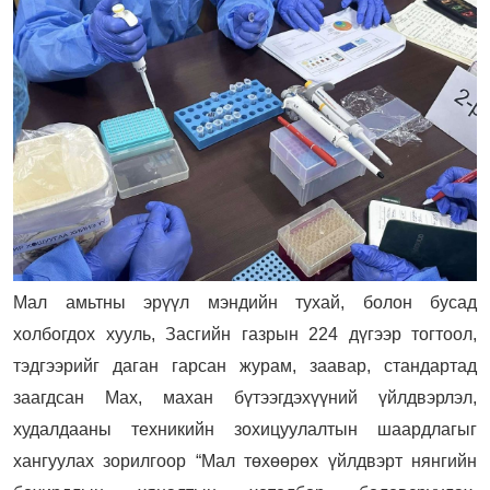
Мал амьтны эрүүл мэндийн тухай, болон бусад
холбогдох хууль, Засгийн газрын 224 дүгээр тогтоол,
тэдгээрийг даган гарсан журам, заавар, стандартад
заагдсан Мах, махан бүтээгдэхүүний үйлдвэрлэл,
худалдааны техникийн зохицуулалтын шаардлагыг
хангуулах зорилгоор “Мал төхөөрөх үйлдвэрт нянгийн