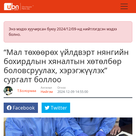
Энэ мэдээ хуучирсан буюу 2024/12/09-нд нийтлэгдсэн мэдээ
болно.
“Мал төхөөрөх үйлдвэрт нянгийн
бохирдлын хяналтын хөтөлбөр
боловсруулах, хэрэгжүүлэх”
сургалт боллоо
Ангилал
Огноо
Т.Болормаа
Нийгэм
2024-12-09 14:55:00
Facebook
Twitter