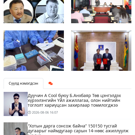
Сүүлд нэмэгдсэн
Дуучин A Cool буюу Б.Анхбаяр Төв цэнгэлдэх
хүрээлэнгийн Үйл ажиллагаа, олон нийтийн
тоглолт хариуцсан захирлаар томилогджээ
2026-08-06
16:07
“Хотын дарга сонсож байна” 150150 тусгай
дугаарыг наймдугаар сарын 14-нөөс ажиллуулж