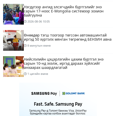
Нэгдүгээр ангид элсэгчдийн бүртгэлийг энэ
сарын 17-ноос E-Mongolia системээр зохион
байгуулна
2026-08-06
10:05
Өнөөдөр тэгш тоогоор төгссөн автомашинтай
иргэд 50 хүртэлх мянган төгрөгөнд БЕНЗИН авна
8 минутын өмнө
Нийслэлийн цэцэрлэгийн цахим бүртгэл энэ
сарын 10-нд эхэлж, иргэд дараах зүйлсийг
анхаарах шаардлагатай
1 цагийн өмнө
Улаанбаатарт 28 хэм дулаан
4 цагийн өмнө
1
Татварын өртэй шатахуун импортлогч ААН-