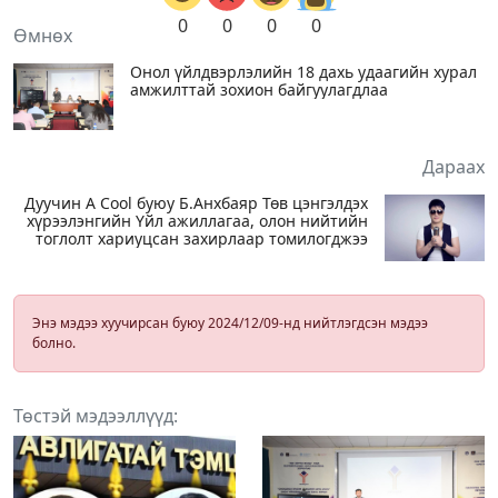
0
0
0
0
Өмнөх
Онол үйлдвэрлэлийн 18 дахь удаагийн хурал
амжилттай зохион байгуулагдлаа
Дараах
Дуучин A Cool буюу Б.Анхбаяр Төв цэнгэлдэх
хүрээлэнгийн Үйл ажиллагаа, олон нийтийн
тоглолт хариуцсан захирлаар томилогджээ
Энэ мэдээ хуучирсан буюу 2024/12/09-нд нийтлэгдсэн мэдээ
болно.
Төстэй мэдээллүүд: