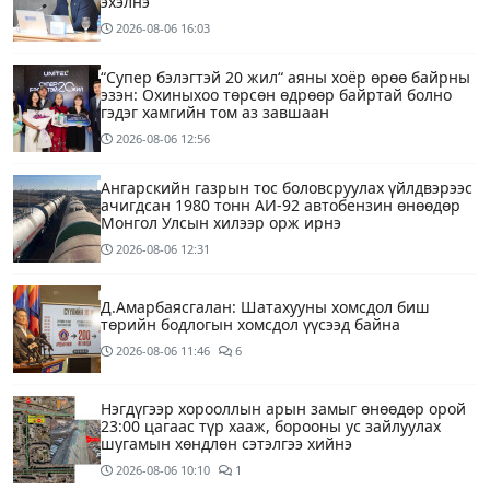
эхэлнэ
2026-08-06
16:03
“Супер бэлэгтэй 20 жил“ аяны хоёр өрөө байрны
эзэн: Охиныхоо төрсөн өдрөөр байртай болно
гэдэг хамгийн том аз завшаан
2026-08-06
12:56
Ангарскийн газрын тос боловсруулах үйлдвэрээс
ачигдсан 1980 тонн АИ-92 автобензин өнөөдөр
Монгол Улсын хилээр орж ирнэ
2026-08-06
12:31
Д.Амарбаясгалан: Шатахууны хомсдол биш
төрийн бодлогын хомсдол үүсээд байна
2026-08-06
11:46
6
Нэгдүгээр хорооллын арын замыг өнөөдөр орой
23:00 цагаас түр хааж, борооны ус зайлуулах
шугамын хөндлөн сэтэлгээ хийнэ
2026-08-06
10:10
1