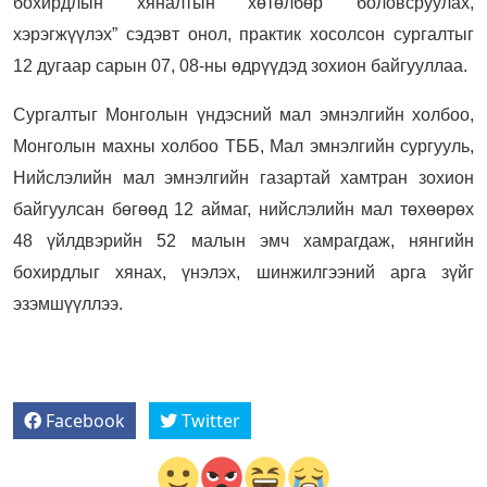
бохирдлын хяналтын хөтөлбөр боловсруулах,
хэрэгжүүлэх” сэдэвт онол, практик хосолсон сургалтыг
12 дугаар сарын 07, 08-ны өдрүүдэд зохион байгууллаа.
Сургалтыг Монголын үндэсний мал эмнэлгийн холбоо,
Монголын махны холбоо ТББ, Мал эмнэлгийн сургууль,
Нийслэлийн мал эмнэлгийн газартай хамтран зохион
байгуулсан бөгөөд 12 аймаг, нийслэлийн мал төхөөрөх
48 үйлдвэрийн 52 малын эмч хамрагдаж, нянгийн
бохирдлыг хянах, үнэлэх, шинжилгээний арга зүйг
эзэмшүүллээ.
Facebook
Twitter