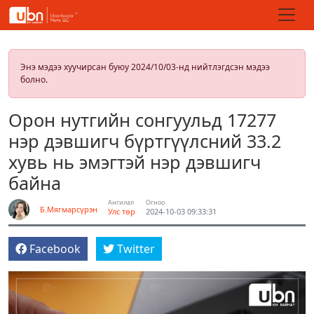
Энэ мэдээ хуучирсан буюу 2024/10/03-нд нийтлэгдсэн мэдээ
болно.
Орон нутгийн сонгуульд 17277
нэр дэвшигч бүртгүүлсний 33.2
хувь нь эмэгтэй нэр дэвшигч
байна
Ангилал
Огноо
Б.Мягмарсүрэн
Улс төр
2024-10-03 09:33:31
Facebook
Twitter