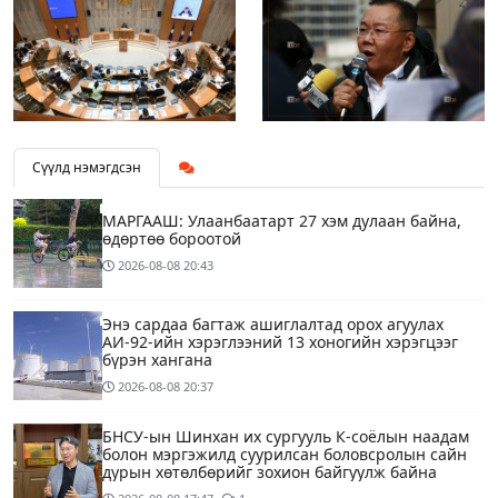
Сүүлд нэмэгдсэн
МАРГААШ: Улаанбаатарт 27 хэм дулаан байна,
өдөртөө бороотой
2026-08-08
20:43
Энэ сардаа багтаж ашиглалтад орох агуулах
АИ-92-ийн хэрэглээний 13 хоногийн хэрэгцээг
бүрэн хангана
2026-08-08
20:37
БНСУ-ын Шинхан их сургууль К-соёлын наадам
болон мэргэжилд суурилсан боловсролын сайн
дурын хөтөлбөрийг зохион байгуулж байна