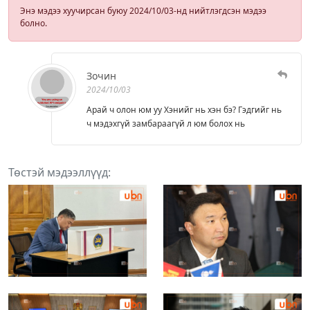
Энэ мэдээ хуучирсан буюу 2024/10/03-нд нийтлэгдсэн мэдээ
болно.
Зочин
2024/10/03
Арай ч олон юм уу Хэнийг нь хэн бэ? Гэдгийг нь
ч мэдэхгүй замбараагүй л юм болох нь
Төстэй мэдээллүүд: