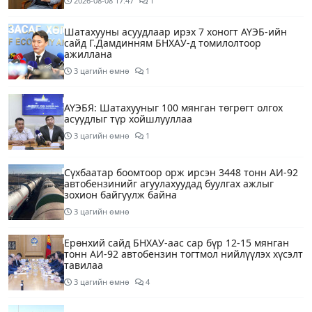
2026-08-08
17:47
1
Шатахууны асуудлаар ирэх 7 хоногт АҮЭБ-ийн
сайд Г.Дамдинням БНХАУ-д томилолтоор
ажиллана
3 цагийн өмнө
1
АҮЭБЯ: Шатахууныг 100 мянган төгрөгт олгох
асуудлыг түр хойшлууллаа
3 цагийн өмнө
1
Сүхбаатар боомтоор орж ирсэн 3448 тонн АИ-92
автобензинийг агуулахуудад буулгах ажлыг
зохион байгуулж байна
3 цагийн өмнө
Ерөнхий сайд БНХАУ-аас сар бүр 12-15 мянган
тонн АИ-92 автобензин тогтмол нийлүүлэх хүсэлт
тавилаа
3 цагийн өмнө
4