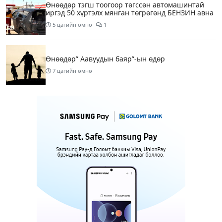
Өнөөдөр тэгш тоогоор төгссөн автомашинтай
иргэд 50 хүртэлх мянган төгрөгөнд БЕНЗИН авна
5 цагийн өмнө
1
Өнөөдөр” Аавуудын баяр”-ын өдөр
7 цагийн өмнө
Улаанбаатарт 31 хэм дулаан байна
9 цагийн өмнө
МАРГААШ: Улаанбаатарт 31 хэм дулаан байна
18 цагийн өмнө
Шатахуун дамлан борлуулсан хоёр зөрчлийг
илрүүлэн шалгаж байна