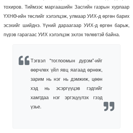
тохиров. Тиймээс маргаашийн Засгийн газрын хурлаар
ҮХНӨ-ийн төслийг хэлэлцэж, улмаар УИХ-д өргөн барих
эсэхийг шийднэ. Үүний дараагаар УИХ-д өргөн барьж,
пүрэв гарагаас УИХ хэлэлцэж эхлэх төлөвтэй байна.
Тэгвэл “тоглоомын дүрэм”-ийг
өөрчлөх үйл явц яагаад өрнөж,
зарим нь нэг нь дэмжиж, цөөн
хэд нь эсэргүүцэв гэдгийг
хамтдаа нэг эргэцүүлэх гээд
үзье.