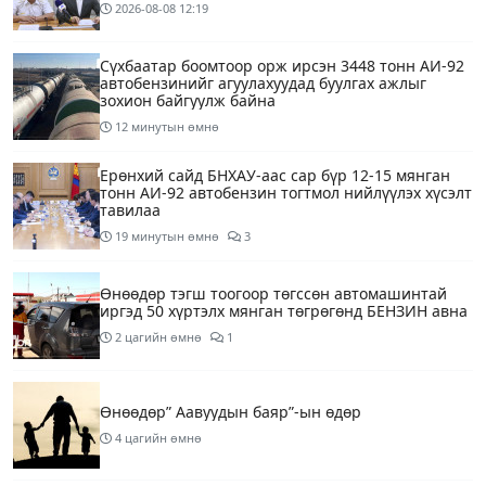
2026-08-08
12:19
Сүхбаатар боомтоор орж ирсэн 3448 тонн АИ-92
автобензинийг агуулахуудад буулгах ажлыг
зохион байгуулж байна
12 минутын өмнө
Ерөнхий сайд БНХАУ-аас сар бүр 12-15 мянган
тонн АИ-92 автобензин тогтмол нийлүүлэх хүсэлт
тавилаа
19 минутын өмнө
3
Өнөөдөр тэгш тоогоор төгссөн автомашинтай
иргэд 50 хүртэлх мянган төгрөгөнд БЕНЗИН авна
2 цагийн өмнө
1
Өнөөдөр” Аавуудын баяр”-ын өдөр
4 цагийн өмнө