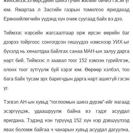
жинхэнээсээ өөрсдийн шинэ гучин жилийг бичнэ гэсэн үг
юм. Ямартаа л Засгийн газрын томилгоо яригдахад
Ерөнхийлөгчийн үүдэнд хүн очиж суугаад байх вэ дээ.
Тиймээс нэрсийн жагсаалтаар орж ирсэн өөрийн баг
дээрээ тойргоос сонгогдсон гишүүдээ нэмснээр УИХ-ыг
бүхэлд нь хяналтдаа байлгах санаа МАН-ын залуу дарга
нарт бий. Тиймээс л заавал тоог 152 хэмээн гүрийлгэж,
олонх тоог зүтгүүлж буй хэрэг юм. Өөрөөр хэлбэл, тоо
бага байх тусам эрх баригчдын дарга нарт ашиггүй гэсэн
үг.
Тэгвэл АН-ын хувьд “тоглоомын шинэ дүрэм”-ийг яагаад
эсэргүүцэж, удаашруулж байна вэ гэдэг асуудал
яригдана. Тэдэнд нэн түрүүнд 152 хүн нэр дэвшүүлээд
явах боломж байгаа ч чанарын хувьд асуудал дагуулна.