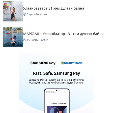
Улаанбаатарт 31 хэм дулаан байна
6 цагийн өмнө
МАРГААШ: Улаанбаатарт 31 хэм дулаан байна
15 цагийн өмнө
Шатахуун дамлан борлуулсан хоёр зөрчлийг
илрүүлэн шалгаж байна
17 цагийн өмнө
3
Энэ сарын 9-13-ныг хүртэлх цаг агаарын
урьдчилсан төлөв
19 цагийн өмнө
Шатахуун дамлаж байгаа асуудалд ТЕГ-аас
холбогдох мэдээллийн дагуу шалгалтын