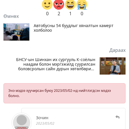
0
2
1
0
Өмнөх
Автобусны 54 буудлыг хяналтын камерт
холболоо
Дараах
БНСУ-ын Шинхан их сургууль К-соёлын
наадам болон мэргэжилд суурилсан
боловсролын сайн дурын хөтөлбөрийг
зохион байгуулж байна
Энэ мэдээ хуучирсан буюу 2023/05/02-нд нийтлэгдсэн мэдээ
болно.
Зочин
2023/05/02