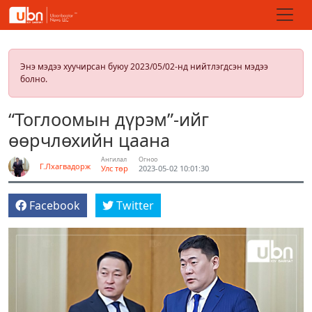
Энэ мэдээ хуучирсан буюу 2023/05/02-нд нийтлэгдсэн мэдээ
болно.
“Тоглоомын дүрэм”-ийг
өөрчлөхийн цаана
Ангилал
Огноо
Г.Лхагвадорж
Улс төр
2023-05-02 10:01:30
Facebook
Twitter