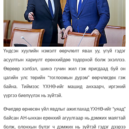
Үндсэн хуулийн нэмэлт өөрчлөлт явах уу, үгүй гэдэг
асуултын хариулт ерөнхийдөө тодорхой болж эхэллээ.
Өөрөөр хэлбэл, шинэ гучин жил гэж яригдаад буй он
цагийн улс төрийн “тоглоомын дүрэм” өөрчлөгдөх гэж
байна. Тиймээс ҮХНӨ-ийг машид анхаарч, иргэний
үүргээ биелүүлэх нь зүйтэй.
Өчигдөр өрнөсөн үйл явдлыг ажиглахад ҮХНӨ-ийг “уяад”
байсан АН-ынхан ерөнхий агуулгаар нь дэмжих маягтай
болж, олонхын бүлэг ч дэмжих нь зүйтэй гэдэг дээрээ