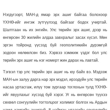
Нэгдүгээрт, МАН-д ямар эрх ашиг байгаа болохоор
ҮХНӨ-ийг ингэж зүтгүүлээд байгааг бодох учиртай.
Шалтгаан нь их энгийн. Улс төрийн эрх ашиг, дээр нь
өнгөрсөн 30 жилийн алдаа завхралыг засах хүсэл. Мөн
эргэн тойронд үүсээд буй геополитикийн дүрэмгүй
зодоон нөлөөлсөн биз. Хэрвээ хэмжиж үздэг бол улс
төрийн эрх ашиг нь нэг номерт жин дарах нь лавтай.
Тэгвэл тэр улс төрийн эрх ашиг нь юу байх вэ. Мэдээж
МАН-ын залуу дарга нар эрх мэдэл, ирээдүйн улс төрийн
насаа уртасгаж, илүү том зургаар тоглохын тулд ҮХНӨ-
ийг явуулахыг хүсээд буй хэрэг. Уг нь өнгөрсөн түүхээ
сөхвөл сонгуулийн тогтолцоог холимог болгох нь Ардын
намд хамгийн ашиггүй. 8 найман удаагийн сонгуулийн