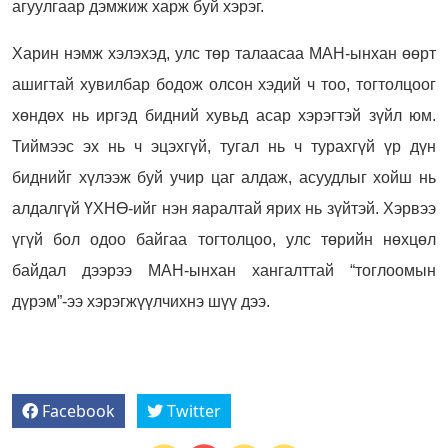
агуулгаар дэмжиж харж буй хэрэг.
Харин нэмж хэлэхэд, улс төр талаасаа МАН-ынхан өөрт
ашигтай хувилбар бодож олсон хэдий ч тоо, тогтолцоог
хөндөх нь иргэд бидний хувьд асар хэрэгтэй зүйл юм.
Тиймээс эх нь ч эцэхгүй, тугал нь ч турахгүй үр дүн
биднийг хүлээж буй учир цаг алдаж, асуудлыг хойш нь
алдалгүй ҮХНӨ-ийг нэн яаралтай ярих нь зүйтэй. Хэрвээ
үгүй бол одоо байгаа тогтолцоо, улс төрийн нөхцөл
байдал дээрээ МАН-ынхан хангалттай “тоглоомын
дүрэм”-ээ хэрэгжүүлчихнэ шүү дээ.
Facebook
Twitter