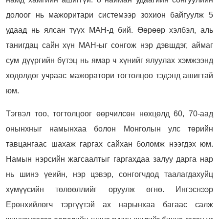
долоог нь мажоритари системээр зохион байгуулж 5
удаад нь ялсан түүх МАН-д бий. Өөрөөр хэлбэл, аль
танигдац сайн хүн МАН-ыг сонгож нэр дэвшдэг, аймаг
сум дүүргийн бүтэц нь ямар ч хүнийг ялуулах хэмжээнд
хөдөлдөг учраас мажоратори тогтолцоо тэдэнд ашигтай
юм.
Тэгвэл тоо, тогтолцоог өөрчилсөн нөхцөлд 60, 70-аад
онынхныг намынхаа болон Монголын улс төрийн
тавцангаас шахаж гаргах сайхан боломж нээгдэх юм.
Намын нэрсийн жагсаалтыг гаргахдаа залуу дарга нар
нь шинэ үеийн, нэр цэвэр, сонгогчдод таалагдахуйц
хүмүүсийн төлөөллийг оруулж өгнө. Ингэснээр
Ерөнхийлөгч тэргүүтэй ах нарынхаа багаас салж