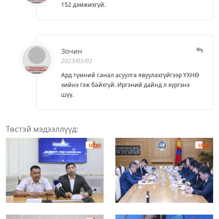
152 дэмжихгүй.
Зочин
2023/05/02
Ард түмний санал асуулга явуулахгүйгээр ҮХНӨ
хийнэ гэж байхгүй. Иргэний дайнд л хүргэнэ
шүү.
Төстэй мэдээллүүд: