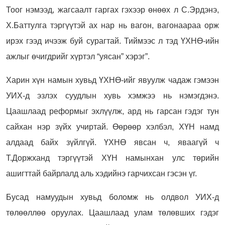
Тоог нэмээд, жагсаалт гаргах гэхээр өнөөх л С.Эрдэнэ,
Х.Баттулга тэргүүтэй ах нар нь вагон, вагонаараа орж
ирэх гээд ичээж буй сурагтай. Тиймээс л тэд ҮХНӨ-ийн
ажлыг өчигдрийг хүртэл “уясан” хэрэг”.
Харин хүн намын хувьд ҮХНӨ-ийг явуулж чадаж гэмээн
УИХ-д эзлэх суудлын хувь хэмжээ нь нэмэгдэнэ.
Цаашлаад реформыг эхлүүлж, ард нь гарсан гэдэг тун
сайхан нэр зүйх учиртай. Өөрөөр хэлбэл, ХҮН намд
алдаад байх зүйлгүй. ҮХНӨ явсан ч, яваагүй ч
Т.Доржханд тэргүүтэй ХҮН намынхан улс төрийн
ашигттай байрлалд аль хэдийнэ гарчихсан гэсэн үг.
Бусад намуудын хувьд боломж нь олдвол УИХ-д
төлөөллөө оруулах. Цаашлаад улам төлөвших гэдэг