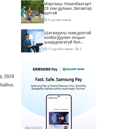
Маргааш Улаанбаатарт
28 хэм дулаан, багавтар
үүлтэй
9 цагийн өмнө
Шатахууны хомсдолтой
холбогдуулан онцын
шаардлагагүй бол
Монгол Улсад аялахгүй
12 цагийн өмнө
3
байхыг АНУ-ын ЭСЯ-наас
зөвлөжээ
“Аяллын газрын зураг”-
ийн хэвлэмэл хувилбар
Голомт банкны
салбаруудад түгээгдлээ
д 3929
12 цагийн өмнө
1
байна.
Нөөцийн махны
бүрдүүлэлтэд Нийслэлийн
Засаг дарга
Б.Пүрэвдагвыг өөрийн
13 цагийн өмнө
биеэр онцгойлон
анхаарахыг үүрэг
болголоо
Бүх шатанд хэмнэлтийн
горимд шилжиж, найр