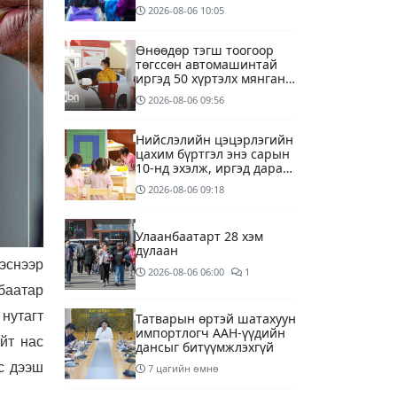
Mongolia системээр
2026-08-06
10:05
зохион байгуулна
Өнөөдөр тэгш тоогоор
төгссөн автомашинтай
иргэд 50 хүртэлх мянган
төгрөгөнд БЕНЗИН авна
2026-08-06
09:56
Нийслэлийн цэцэрлэгийн
цахим бүртгэл энэ сарын
10-нд эхэлж, иргэд дараах
зүйлсийг анхаарах
2026-08-06
09:18
шаардлагатай
Улаанбаатарт 28 хэм
дулаан
эснээр
2026-08-06
06:00
1
баатар
нутагт
Татварын өртэй шатахуун
импортлогч ААН-үүдийн
йт нас
дансыг битүүмжлэхгүй
с дээш
7 цагийн өмнө