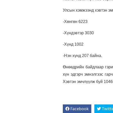
Улсын хэмжээнд хэвтэн эм
-Хөнгөн 6223
-Хүндэвтэр 3030
-Хүнд 1002
-Нэн хүнд 207 байна.
Өнөөдрийн байдлаар гэри
хүн эдгэрч эмнэлгээс гар
Хэвтэн эмчлүүлж буй 10462
Facebook
Twitt