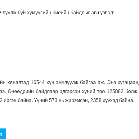
члүүлж буй хүмүүсийн биеийн байдлыг авч үзвэл:
йн хяналтад 16544 хүн эмчлүүлж байгаа аж. Энэ хугацаан
чээ. Өнөөдрийн байдлаар эдгэрсэн хүний тоо 125882 болж 
 иргэн байна. Үүний 573 нь жирэмсэн, 2358 хүүхэд байна.
er