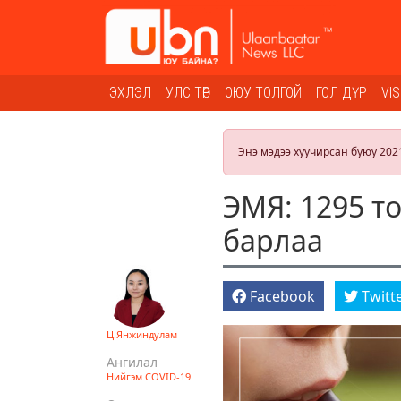
ЭХЛЭЛ
УЛС ТӨР
ОЮУ ТОЛГОЙ
ГОЛ ДҮР
VI
Энэ мэдээ хуучирсан буюу 202
ЭМЯ: 1295 то
барлаа
Facebook
Twitt
Ц.Янжиндулам
Ангилал
Нийгэм
COVID-19