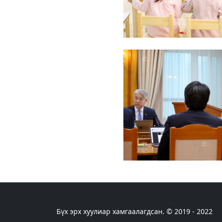
Бүх эрх хуулиар хамгаалагдсан. © 2019 - 2022