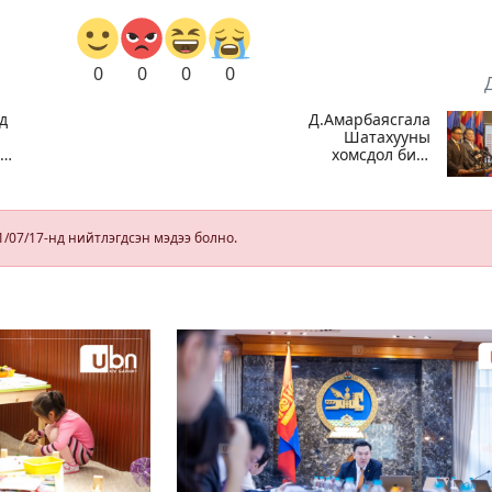
0
0
0
0
д
Д.Амарбаясгалан:
Шатахууны
тоо
хомсдол биш
ын
төрийн
бодлогын
хомсдол үүсээд
байна
1/07/17-нд нийтлэгдсэн мэдээ болно.