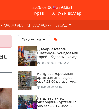
2026-08-06
3593.83₮
Пүрэв
АНУ-ын доллар
СУРВАЛЖЛАГА
АТГ-ААС АСУУЯ
БУСАД
Сүүлд нэмэгдсэн
Д.Амарбаясгалан:
Шатахууны хомсдол биш
ас
төрийн бодлогын хомсдол
үүсээд байна
2026-08-06
11:46
2
Нэгдүгээр хорооллын
арын замыг өнөөдөр
орой 23:00 цагаас түр
хааж, борооны ус
2026-08-06
10:10
зайлуулах шугамын
хөндлөн сэтэлгээ хийнэ
Нэгдүгээр ангид
элсэгчдийн бүртгэлийг
энэ сарын 17-ноос E-