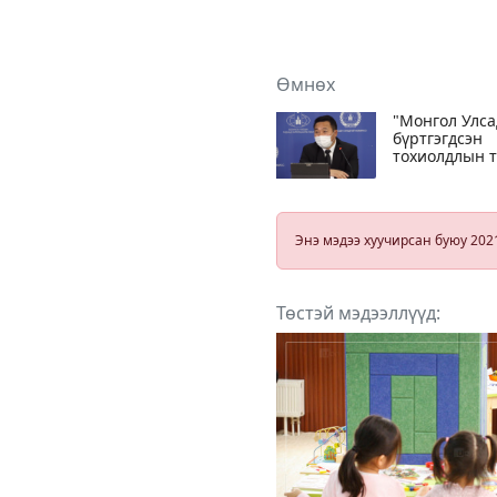
Өмнөх
"Монгол Улса
бүртгэгдсэн
тохиолдлын 
нийт хүн ам
4.2 хувьд
хүрлээ"
Энэ мэдээ хуучирсан буюу 202
Төстэй мэдээллүүд: