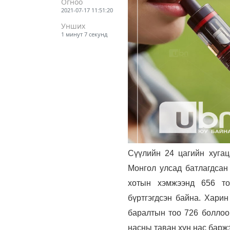
Огноо
2021-07-17 11:51:20
Унших
1 минут 7 секунд
Сүүлийн 24 цагийн хугац
Монгол улсад батлагдсан
хотын хэмжээнд 656 то
бүртгэгдсэн байна. Хари
баралтын тоо 726 боллоо.
насны таван хүн нас барж