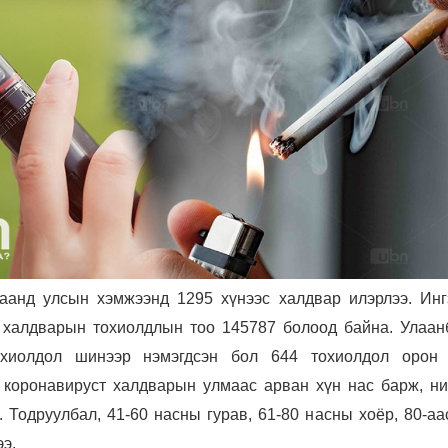
аанд улсын хэмжээнд 1295 хүнээс халдвар илэрлээ. Инг
 халдварын тохиолдлын тоо 145787 болоод байна. Улаан
хиолдол шинээр нэмэгдсэн бол 644 тохиолдол орон 
н коронавируст халдварын улмаас арван хүн нас барж, ни
 Тодруулбал, 41-60 насны гурав, 61-80 насны хоёр, 80-аа
ээ.