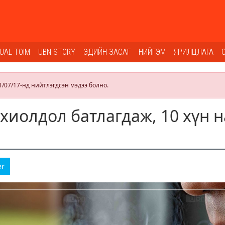
SUAL TOIM
UBN STORY
ЭДИЙН ЗАСАГ
НИЙГЭМ
ЯРИЛЦЛАГА
1/07/17-нд нийтлэгдсэн мэдээ болно.
хиолдол батлагдаж, 10 хүн н
er