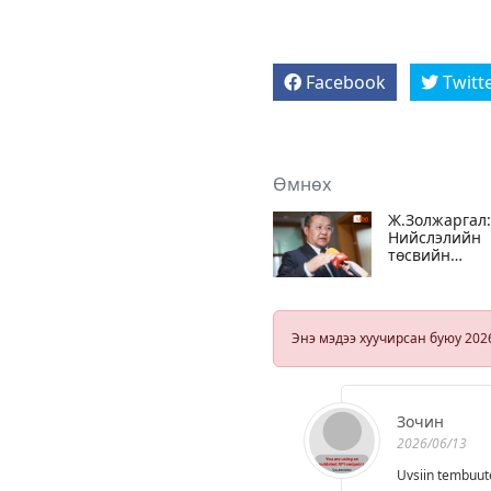
Facebook
Twitt
Өмнөх
Ж.Золжаргал:
Нийслэлийн
төсвийн
сонсголд 100
гаруй хүн
оролцоно
Энэ мэдээ хуучирсан буюу 202
Зочин
2026/06/13
Uvsiin tembuute