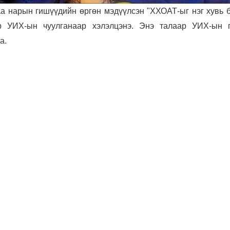
 нарын гишүүдийн өргөн мэдүүлсэн "ХХОАТ-ыг нэг хувь б
р УИХ-ын чуулганаар хэлэлцэнэ. Энэ талаар УИХ-ын 
а.