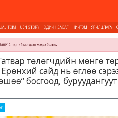
SUAL TOIM
UBN STORY
ЭДИЙН ЗАСАГ
НИЙГЭМ
ЯРИЛЦЛАГА
6/06/12-нд нийтлэгдсэн мэдээ болно.
Татвар төлөгчдийн мөнгө тө
 Ерөнхий сайд нь өглөө сэрэ
өшөө“ босгоод, буруудангуут
er