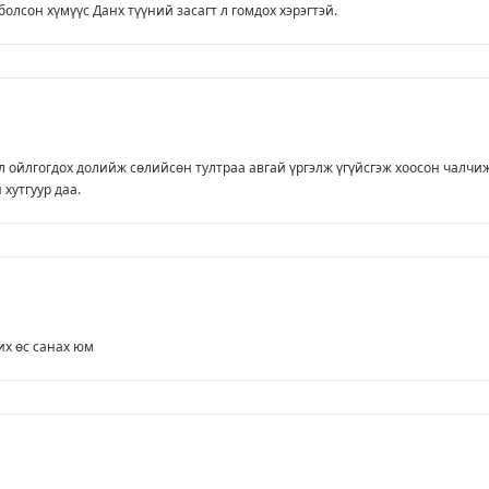
болсон хүмүүс Данх түүний засагт л гомдох хэрэгтэй.
үл ойлгогдох долийж сөлийсөн тултраа авгай үргэлж үгүйсгэж хоосон чалчи
 хутгуур даа.
х өс санах юм