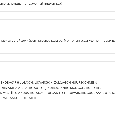
үргэлж тэмцдэг ганц эмэгтэй гишүүн дээ!
 тавиул авгай долийсон чигээрээ далд ор. Монголын эсрэг үзэлтэнг яллах ц
in MENDBAYAR HULGAICH, LUIVARCHIN, ZALILAGCH HUUR HICHNEEN
IN AMI, AMIDRALIIG SUITGEJ, SUIRUULSNIIG MONGOLCHUUD HEZEE
. MCS- iin UMNUUS HUTSDAG HULGAICH CHI LUIVARCHINGUUDAAS DUTAHG
S YALGAAGUI HULGAICH