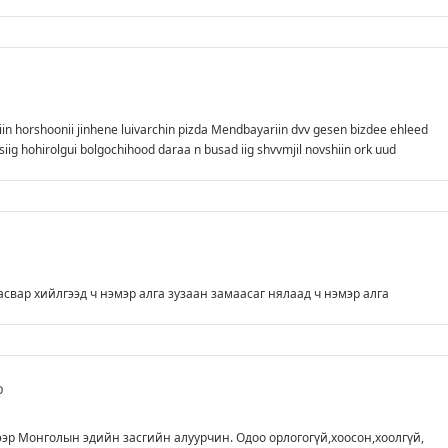
in horshoonii jinhene luivarchin pizda Mendbayariin dvv gesen bizdee ehleed
ig hohirolgui bolgochihood daraa n busad iig shvvmjil novshiin ork uud
асвар хийлгээд ч нэмэр алга зузаан замаасаг нялаад ч нэмэр алга
р
ээр Монголын эдийн засгийн алуурчин. Одоо орлогогүй,хоосон,хоолгүй,