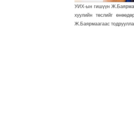
УИХ-ын гишүүн Ж.Баярмаа
хуулийн төслийг өнөөдө
Ж.Баярмаагаас тодруулла