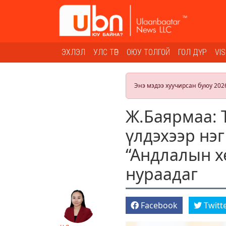
ЭХЛЭЛ
УЛС ТӨР
ОЮУ ТОЛГОЙ
ГОЛ ДҮР
VI
Энэ мэдээ хуучирсан буюу 202
Ж.Баярмаа: 
үлдэхээр нэг
“Андлалын х
нураадаг
Facebook
Twitt