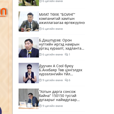
6 цагийн өмнө
МИАТ ТӨХК “БОИНГ“
компанитай хамтын
ажиллагаагаа өргөжүүлнэ
6 цагийн өмнө
Б.Дашпүрэв: Орон
нутгийн иргэд намрын
ургац хураалт, хадлантай
холбоотой ШТС-уудаар
6 цагийн өмнө
1
зөөврийн саваар
автобензин авч болно
Дуучин A Cool буюу
Б.Анхбаяр Төв цэнгэлдэх
хүрээлэнгийн Үйл
ажиллагаа, олон нийтийн
9 цагийн өмнө
6
тоглолт хариуцсан
захирлаар томилогджээ
“Хотын дарга сонсож
байна” 150150 тусгай
дугаарыг наймдугаар
сарын 14-нөөс
9 цагийн өмнө
ажиллуулж эхэлнэ