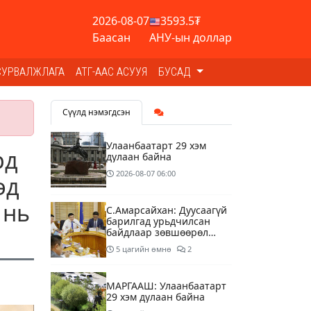
2026-08-07
3593.5₮
Баасан
АНУ-ын доллар
СУРВАЛЖЛАГА
АТГ-ААС АСУУЯ
БУСАД
Сүүлд нэмэгдсэн
Улаанбаатарт 29 хэм
рд
дулаан байна
2026-08-07
06:00
эд
 нь
С.Амарсайхан: Дуусаагүй
барилгад урьдчилсан
байдлаар зөвшөөрөл
гэрчилгээ олгохгүй
5 цагийн өмнө
2
байхаар зохион
байгуулалт хий
МАРГААШ: Улаанбаатарт
29 хэм дулаан байна