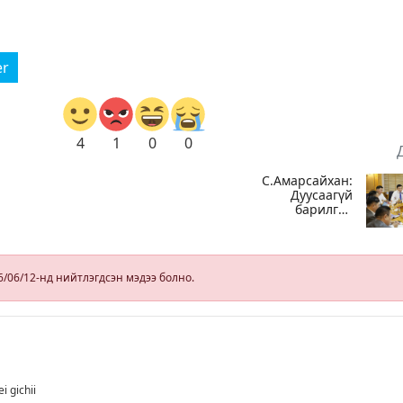
er
4
1
0
0
С.Амарсайхан:
Дуусаагүй
барилгад
урьдчилсан
байдлаар
зөвшөөрөл
гэрчилгээ
6/06/12-нд нийтлэгдсэн мэдээ болно.
олгохгүй
байхаар зохион
байгуулалт хий
i gichii