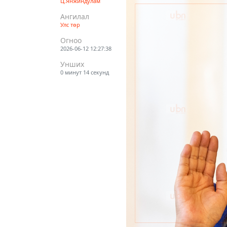
Ц.Янжиндулам
Ангилал
Улс төр
Огноо
2026-06-12 12:27:38
Унших
0 минут 14 секунд