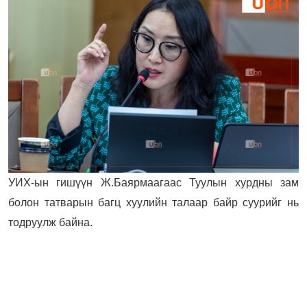
УИХ-ын гишүүн Ж.Баярмаагаас Туулын хурдны зам
болон татварын багц хуулийн талаар байр суурийг нь
тодруулж байна.