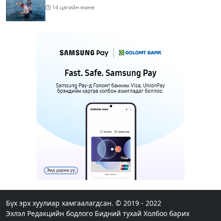
14 цагийн өмнө
Шатахуун дамлан борлуулсан хоёр зөрчлийг
илрүүлэн шалгаж байна
16 цагийн өмнө
3
Энэ сарын 9-13-ныг хүртэлх цаг агаарын
урьдчилсан төлөв
17 цагийн өмнө
Шатахуун дамлаж байгаа асуудалд ТЕГ-аас
холбогдох мэдээллийн дагуу шалгалтын
ажиллагааг эрчимжүүлж байна
20 цагийн өмнө
8
Аялал жуулчлалын компанийн автомашинуудыг
ШТС-ууд хязгаарлалтгүйгээр шатахуун олгох
боломжоор хангана
Бүх эрх хуулиар хамгаалагдсан. © 2019 - 2022
Эхлэл
Редакцийн бодлого
Бидний тухай
Холбоо барих
20 цагийн өмнө