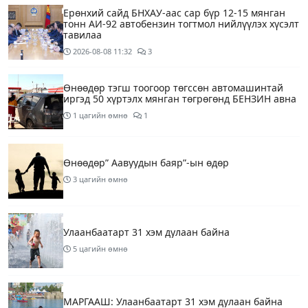
Ерөнхий сайд БНХАУ-аас сар бүр 12-15 мянган
тонн АИ-92 автобензин тогтмол нийлүүлэх хүсэлт
тавилаа
2026-08-08
11:32
3
Өнөөдөр тэгш тоогоор төгссөн автомашинтай
иргэд 50 хүртэлх мянган төгрөгөнд БЕНЗИН авна
1 цагийн өмнө
1
Өнөөдөр” Аавуудын баяр”-ын өдөр
3 цагийн өмнө
Улаанбаатарт 31 хэм дулаан байна
5 цагийн өмнө
МАРГААШ: Улаанбаатарт 31 хэм дулаан байна