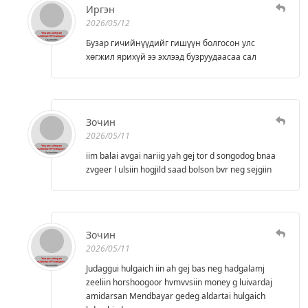
Иргэн
2026/05/12
Бузар гичийнүүдийг гишүүн болгосон улс
хөгжил ярихүй ээ эхлээд бузруудаасаа сал
Зочин
2026/05/11
iim balai avgai nariig yah gej tor d songodog bnaa
zvgeer l ulsiin hogjild saad bolson bvr neg sejgiin
Зочин
2026/05/11
Judaggui hulgaich iin ah gej bas neg hadgalamj
zeeliin horshoogoor hvmvvsiin money g luivardaj
amidarsan Mendbayar gedeg aldartai hulgaich