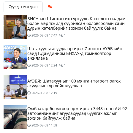
Сүүлд нэмэгдсэн
БНСУ-ын Шинхан их сургууль К-соёлын наадам
болон мэргэжилд суурилсан боловсролын сайн
дурын хөтөлбөрийг зохион байгуулж байна
2026-08-08
17:47
1
Шатахууны асуудлаар ирэх 7 хоногт АҮЭБ-ийн
сайд Г.Дамдинням БНХАУ-д томилолтоор
ажиллана
2026-08-08
12:24
1
АҮЭБЯ: Шатахууныг 100 мянган төгрөгт олгох
асуудлыг түр хойшлууллаа
2026-08-08
12:19
Сүхбаатар боомтоор орж ирсэн 3448 тонн АИ-92
автобензинийг агуулахуудад буулгах ажлыг
зохион байгуулж байна
2026-08-08
11:38