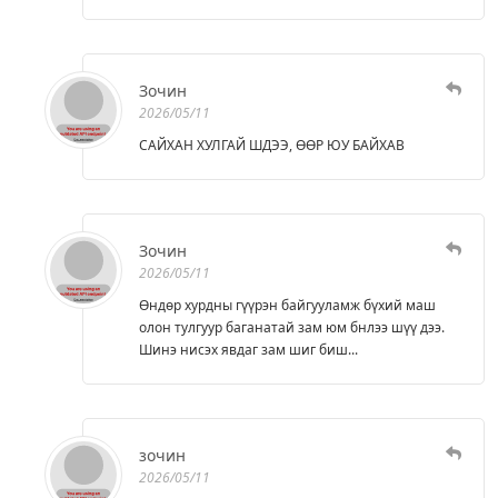
Зочин
2026/05/11
САЙХАН ХУЛГАЙ ШДЭЭ, ӨӨР ЮУ БАЙХАВ
Зочин
2026/05/11
Өндөр хурдны гүүрэн байгууламж бүхий маш
олон тулгуур баганатай зам юм бнлээ шүү дээ.
Шинэ нисэх явдаг зам шиг биш...
зочин
2026/05/11