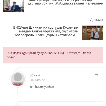
даргаар сонгож, Ж.Алдаржавхланг чөлөөллөө
Дараах
БНСУ-ын Шинхан их сургууль К-соёлын
наадам болон мэргэжилд суурилсан
боловсролын сайн дурын хөтөлбөрийг
зохион байгуулж байна
Энэ мэдээ хуучирсан буюу 2026/05/11-нд нийтлэгдсэн мэдээ
болно.
Зочин
2026/05/12
Tembuutei yanhan