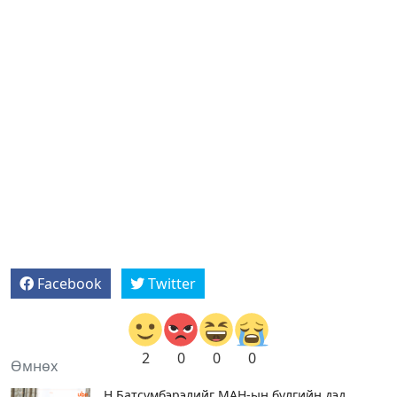
Facebook
Twitter
2
0
0
0
Өмнөх
Н.Батсүмбэрэлийг МАН-ын бүлгийн дэд