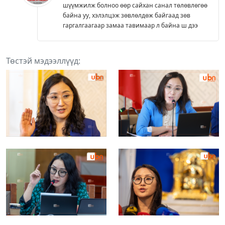
шүүмжилж болноо өөр сайхан санал төлөвлөгөө
байна уу, хэлэлцэж зөвлөлдөж байгаад зөв
гаргалгаагаар замаа тавимаар л байна ш дээ
Төстэй мэдээллүүд: