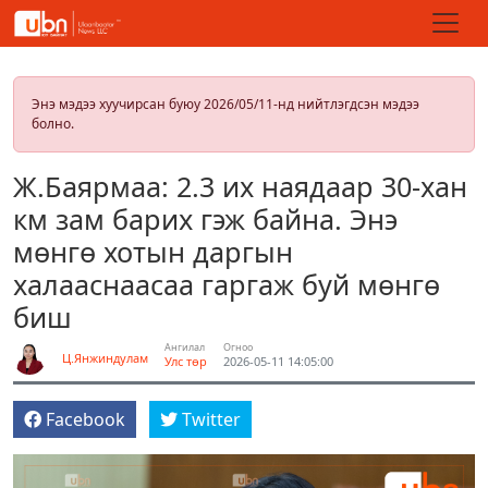
Энэ мэдээ хуучирсан буюу 2026/05/11-нд нийтлэгдсэн мэдээ
болно.
Ж.Баярмаа: 2.3 их наядаар 30-хан
км зам барих гэж байна. Энэ
мөнгө хотын даргын
халааснаасаа гаргаж буй мөнгө
биш
Ангилал
Огноо
Ц.Янжиндулам
Улс төр
2026-05-11 14:05:00
Facebook
Twitter