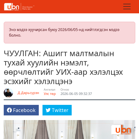
Энэ мэдээ хуучирсан буюу 2026/06/05-нд нийтлэгдсэн мэдээ
болно.
ЧУУЛГАН: Ашигт малтмалын
тухай хуулийн нэмэлт,
өөрчлөлтийг УИХ-аар хэлэлцэх
эсэхийг хэлэлцэнэ
Ангилал
Огноо
Д.Дарьсүрэн
Улс төр
2026-06-05 09:32:37
Facebook
Twitter