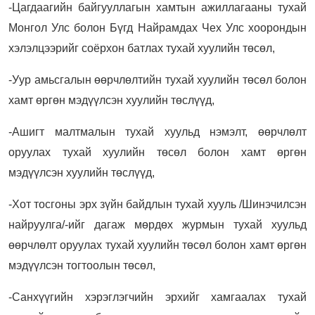
-Цагдаагийн байгууллагын хамтын ажиллагааны тухай
Монгол Улс болон Бүгд Найрамдах Чех Улс хоорондын
хэлэлцээрийг соёрхон батлах тухай хуулийн төсөл,
-Уур амьсгалын өөрчлөлтийн тухай хуулийн төсөл болон
хамт өргөн мэдүүлсэн хуулийн төслүүд,
-Ашигт малтмалын тухай хуульд нэмэлт, өөрчлөлт
оруулах тухай хуулийн төсөл болон хамт өргөн
мэдүүлсэн хуулийн төслүүд,
-Хот тосгоны эрх зүйн байдлын тухай хууль /Шинэчилсэн
найруулга/-ийг дагаж мөрдөх журмын тухай хуульд
өөрчлөлт оруулах тухай хуулийн төсөл болон хамт өргөн
мэдүүлсэн тогтоолын төсөл,
-Санхүүгийн хэрэглэгчийн эрхийг хамгаалах тухай