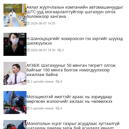
Аялал жуулчлалын компанийн автомашинуудыг
ШТС-ууд хязгаарлалтгүйгээр шатахуун олгох
боломжоор хангана
2026-08-07
14:35
Н.Шинэцэцэгийг хохироосон гэх хэргийг шүүхэд
шилжүүлжээ
2026-08-07
14:30
3
АҮЭБЯ: Шатахууныг 50 мянган төгрөгт олгож
байгааг 100 мянга болгож нэмэгдүүлэхээр
ажиллаж байна
2 цагийн өмнө
4
Мотоциклтэй эмэгтэйг араас нь зориудаар
мөргөсөн жолоочийг ажлаас нь чөлөөлжээ
3 цагийн өмнө
4
Монополын эсрэг газрыг асуудлаас зугтаалгүй
шатахуун дамлан зарж буй асуудалд хяналт