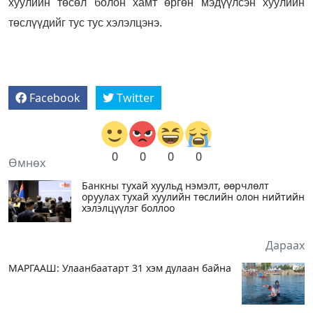
хуулийн төсөл болон хамт өргөн мэдүүлсэн хуулийн
төслүүдийг тус тус хэлэлцэнэ.
Facebook
Twitter
0
0
0
0
Өмнөх
Банкны тухай хуульд нэмэлт, өөрчлөлт
оруулах тухай хуулийн төслийн олон нийтийн
хэлэлцүүлэг боллоо
Дараах
МАРГААШ: Улаанбаатарт 31 хэм дулаан байна