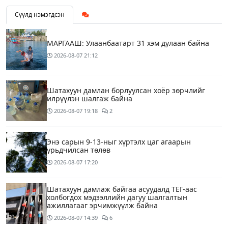
Сүүлд нэмэгдсэн
МАРГААШ: Улаанбаатарт 31 хэм дулаан байна
2026-08-07
21:12
Шатахуун дамлан борлуулсан хоёр зөрчлийг
илрүүлэн шалгаж байна
2026-08-07
19:18
2
Энэ сарын 9-13-ныг хүртэлх цаг агаарын
урьдчилсан төлөв
2026-08-07
17:20
Шатахуун дамлаж байгаа асуудалд ТЕГ-аас
холбогдох мэдээллийн дагуу шалгалтын
ажиллагааг эрчимжүүлж байна
2026-08-07
14:39
6