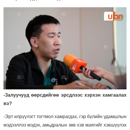
-Залуучууд өөрсдийгөө эрсдлээс хэрхэн хамгаалах
вэ?
-Эрт илрүүлэгт тогтмол хамрагдах, гэр бүлийн удамшлын
мэдээллээ мэдэх, амьдралын зөв хэв маягийг хэвшүүлэх