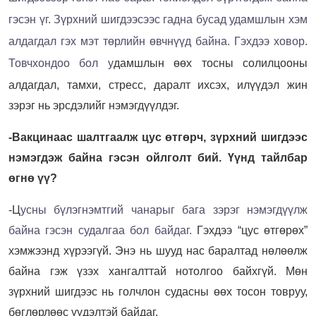
гэсэн үг. Зүрхний шигдээсээс гадна бусад удамшлын хэм
алдагдал гэх мэт төрлийн өвчнүүд байна. Гэхдээ ховор.
Товчхондоо бол у
дамшлын өөх тосны солилцооны
алдагдал, тамхи, стресс, даралт ихсэх, илүүдэл жин
зэрэг нь эрсдэлийг нэмэгдүүлдэг.
-Вакцинаас шалтгаалж цус өтгөрч, зүрхний шигдээс
нэмэгдэж байна гэсэн ойлголт бий. Үүнд тайлбар
өгнө үү?
-Ц
усны бүлэгнэмтгий чанарыг бага зэрэг нэмэгдүүлж
байна гэсэн судалгаа бол байдаг.
Гэхдээ “цус өтгөрөх”
хэмжээнд хүрээгүй. Энэ нь шууд нас баралтад нөлөөлж
байна гэж үзэх хангалттай нотолгоо байхгүй. Мөн
зүрхний шигдээс нь голчлон судасны өөх тосон товруу,
бөглөрлөөс үүдэлтэй байдаг.