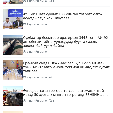
1 цагийн өмнө
1
АҮЭБЯ: Шатахууныг 100 мянган төгрөгт олгох
асуудлыг түр хойшлууллаа
1 цагийн өмнө
Сүхбаатар боомтоор орж ирсэн 3448 тонн АИ-92
автобензинийг агуулахуудад буулгах ажлыг
зохион байгуулж байна
2 цагийн өмнө
Ерөнхий сайд БНХАУ-аас сар бүр 12-15 мянган
тонн АИ-92 автобензин тогтмол нийлүүлэх хүсэлт
тавилаа
2 цагийн өмнө
3
Өнөөдөр тэгш тоогоор төгссөн автомашинтай
иргэд 50 хүртэлх мянган төгрөгөнд БЕНЗИН авна
4 цагийн өмнө
1