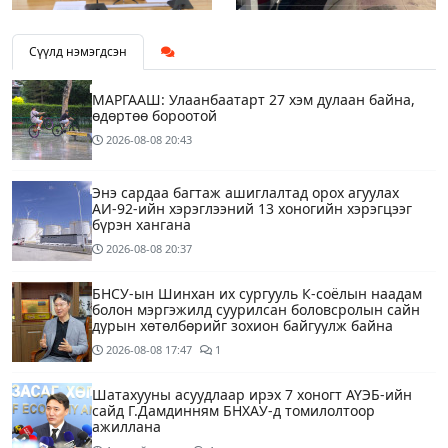
Сүүлд нэмэгдсэн
МАРГААШ: Улаанбаатарт 27 хэм дулаан байна,
өдөртөө бороотой
2026-08-08
20:43
Энэ сардаа багтаж ашиглалтад орох агуулах
АИ-92-ийн хэрэглээний 13 хоногийн хэрэгцээг
бүрэн хангана
2026-08-08
20:37
БНСУ-ын Шинхан их сургууль К-соёлын наадам
болон мэргэжилд суурилсан боловсролын сайн
дурын хөтөлбөрийг зохион байгуулж байна
2026-08-08
17:47
1
Шатахууны асуудлаар ирэх 7 хоногт АҮЭБ-ийн
сайд Г.Дамдинням БНХАУ-д томилолтоор
ажиллана