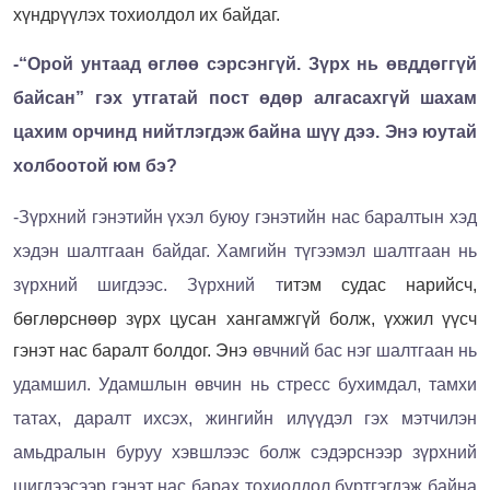
хүндрүүлэх тохиолдол их байдаг.
-“Орой унтаад өглөө сэрсэнгүй. Зүрх нь өвддөггүй
байсан” гэх утгатай пост өдөр алгасахгүй шахам
цахим орчинд нийтлэгдэж байна шүү дээ. Энэ юутай
холбоотой юм бэ?
-
Зүрхний гэнэтийн үхэл буюу гэнэтийн нас баралтын хэд
хэдэн шалтгаан байдаг. Хамгийн түгээмэл шалтгаан нь
зүрхний шигдээс. Зүрхний т
итэм судас нарийсч,
бөглөрснөөр зүрх цусан хангамжгүй болж, үхжил үүсч
гэнэт нас баралт болдог. Энэ
өвчний бас нэг шалтгаан нь
удамшил. Удамшлын өвчин нь стресс бухимдал, тамхи
татах, даралт ихсэх, жингийн илүүдэл гэх мэтчилэн
амьдралын буруу хэвшлээс болж сэдэрснээр зүрхний
шигдээсээр гэнэт нас барах тохиолдол бүртгэгдэж байна