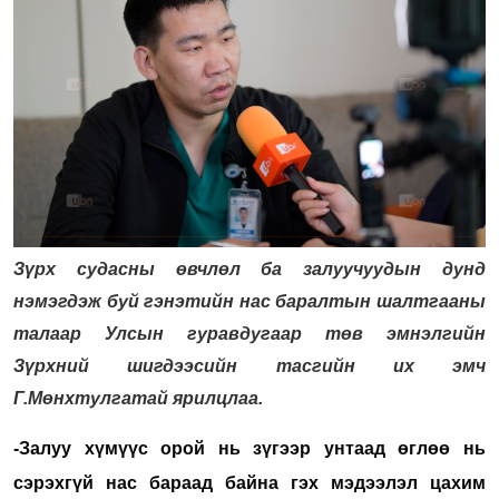
Зүрх судасны өвчлөл ба залуучуудын дунд
нэмэгдэж буй гэнэтийн нас баралтын шалтгааны
талаар Улсын гуравдугаар төв эмнэлгийн
Зүрхний шигдээсийн тасгийн их эмч
Г.Мөнхтулгатай ярилцлаа.
-Залуу хүмүүс
орой нь зүгээр унтаад өглөө нь
сэрэхгүй нас бараад байна гэх мэдээлэл цахим