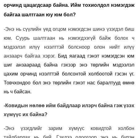
орчинд цацагдсаар байна.
Ийм тохиолдол нэмэгдэж
байгаа шалтгаан юу юм бол?
-Энэ нь сүүлийн үед огцом нэмэгдсэн шинэ үзэгдэл биш
юм. Суурь шалтгаан нь нэмэгдээгүй байж болох ч
мэдээлэл илүү нээлттэй болсноор олон нийт илүү
анзаарч байгаа хэрэг.
Бид яагаад гэнэт нэмэгдсэн юм
шиг
анзаараад байна гэхээр
энэ төрлийн мэдээлэл
цахим орчинд нээлттэй болсонтой холбоотой гэсэн үг.
Товчхондоо бол энэ төрлийн гэнэт нас баралтууд өмнө
нь ч байсан.
-Ковидын нөлөө ийм байдлаар илэрч байна гэж үзэх
хүмүүс их байна?
-Энэ үзэгдлийг зарим хүмүүс ковидтой холбон
тайлбарлах нь бий. Гэхдээ одоогоор энэ нь бүрэн