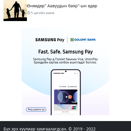
Өнөөдөр” Аавуудын баяр”-ын өдөр
5 цагийн өмнө
Улаанбаатарт 31 хэм дулаан байна
7 цагийн өмнө
МАРГААШ: Улаанбаатарт 31 хэм дулаан байна
16 цагийн өмнө
Шатахуун дамлан борлуулсан хоёр зөрчлийг
илрүүлэн шалгаж байна
18 цагийн өмнө
3
Энэ сарын 9-13-ныг хүртэлх цаг агаарын
урьдчилсан төлөв
Бүх эрх хуулиар хамгаалагдсан. © 2019 - 2022