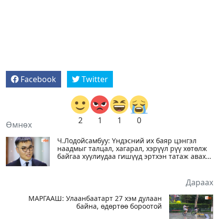
Facebook
Twitter
2
1
1
0
Өмнөх
Ч.Лодойсамбуу: Үндэсний их баяр цэнгэл
наадмыг талцал, хагарал, хэрүүл рүү хөтөлж
байгаа хуулиудаа гишүүд эртхэн татаж авах
хэрэгтэй
Дараах
МАРГААШ: Улаанбаатарт 27 хэм дулаан
байна, өдөртөө бороотой