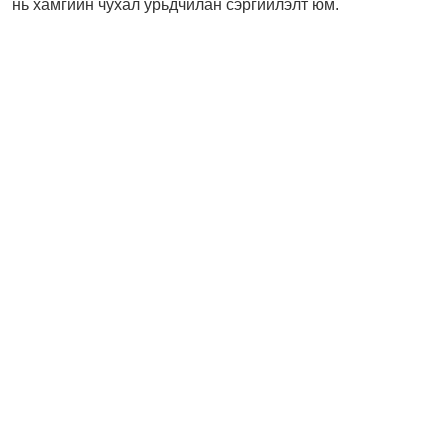
нь хамгийн чухал урьдчилан сэргийлэлт юм.