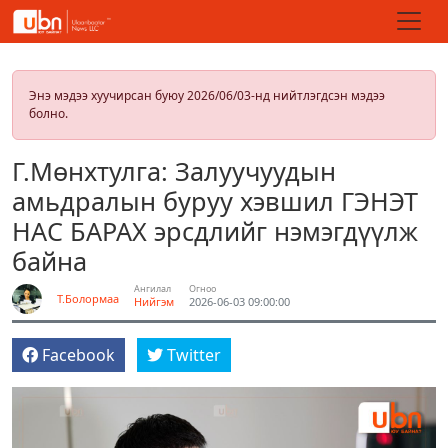
Энэ мэдээ хуучирсан буюу 2026/06/03-нд нийтлэгдсэн мэдээ
болно.
Г.Мөнхтулга: Залуучуудын
амьдралын буруу хэвшил ГЭНЭТ
НАС БАРАХ эрсдлийг нэмэгдүүлж
байна
Ангилал
Огноо
Т.Болормаа
Нийгэм
2026-06-03 09:00:00
Facebook
Twitter