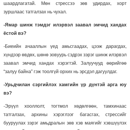
шаардлагатай. Мөн стрессээ зөв удирдах, хорт
зуршлаас татгалзах нь чухал.
-Ямар шинж тэмдэг илэрвэл заавал эмчид хандах
ёстой вэ?
-Биеийн ачааллын үед амьсгаадах, цээж дарагдах,
хүндээр өвдөх, шөнө зовуурь сэдрэх зэрэг шинж илэрвэл
заавал эмчид хандах хэрэгтэй. Залуучууд өөрийгөө
“залуу байна” гэж тоолгүй орхих нь эрсдэл дагуулдаг.
-Урьдчилан сэргийлэх хамгийн үр дүнтэй арга юу
вэ?
-Эрүүл хооллолт, тогтмол хөдөлгөөн, тамхинаас
татгалзах, архины хэрэглээг багасгах, стрессийг
бууруулах зэрэг амьдралын зөв хэв маягийг хэвшүүлэх