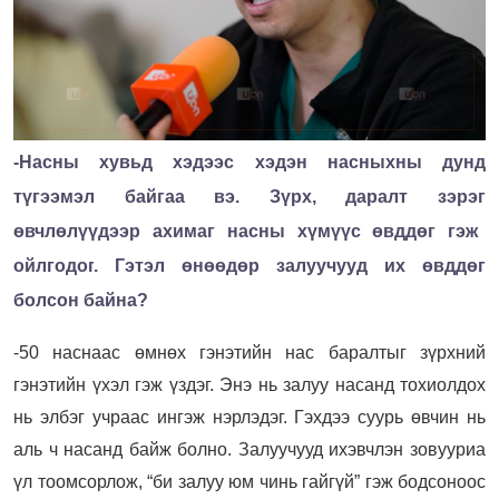
-Насны хувьд х
эдээс хэдэн насныхны
дунд
түгээмэл байгаа вэ
. З
үрх
,
даралт
зэрэг
өвчлөлүүд
ээр
ахимаг насны хүмүүс
өвддөг
гэж
ойлгодог
. Гэтэл өнөөдөр залуучууд их өвддөг
болсон байна?
-50 наснаас өмнөх гэнэтийн нас баралтыг зүрхний
гэнэтийн үхэл гэж үздэг. Энэ нь залуу насанд тохиолдох
нь элбэг учраас ингэж нэрлэдэг. Гэхдээ суурь өвчин нь
аль ч насанд байж болно. Залуучууд ихэвчлэн зовууриа
үл тоомсорлож, “би залуу юм чинь гайгүй” гэж бодсоноос