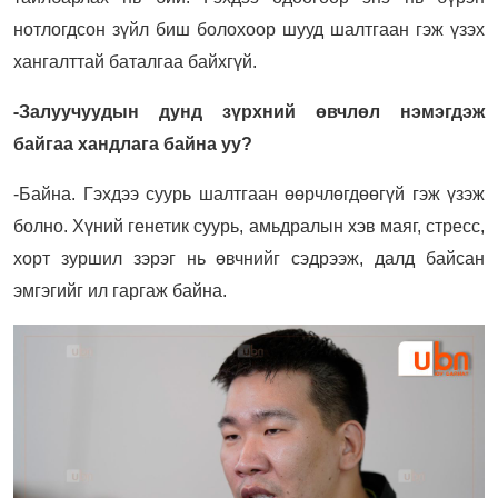
нотлогдсон зүйл биш болохоор шууд шалтгаан гэж үзэх
хангалттай баталгаа байхгүй.
-
Залуучуудын дунд зүрхний өвчлөл нэмэгдэж
байгаа хандлага байна уу?
-Байна. Гэхдээ суурь шалтгаан өөрчлөгдөөгүй гэж үзэж
болно. Хүний генетик суурь, амьдралын хэв маяг, стресс,
хорт зуршил зэрэг нь өвчнийг сэдрээж, далд байсан
эмгэгийг ил гаргаж байна.