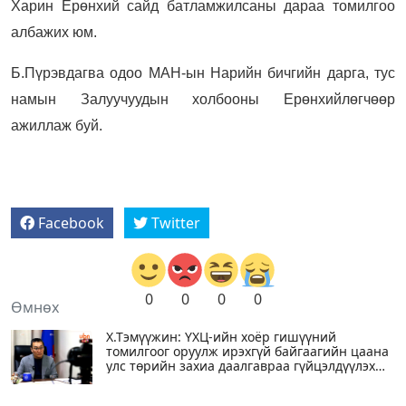
Харин Ерөнхий сайд батламжилсаны дараа томилгоо
албажих юм.
Б.Пүрэвдагва одоо МАН-ын Нарийн бичгийн дарга, тус
намын Залуучуудын холбооны Ерөнхийлөгчөөр
ажиллаж буй.
Facebook
Twitter
0
0
0
0
Өмнөх
Х.Тэмүүжин: ҮХЦ-ийн хоёр гишүүний
томилгоог оруулж ирэхгүй байгаагийн цаана
улс төрийн захиа даалгавраа гүйцэлдүүлэх
гэсэн улстөрчдийн сонирхол байна