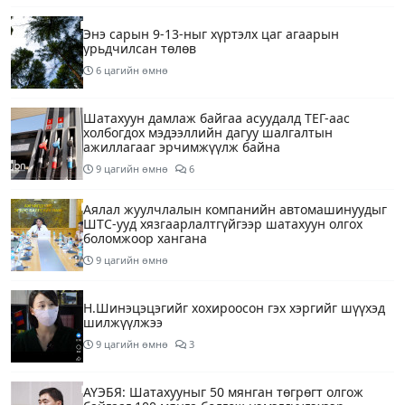
Энэ сарын 9-13-ныг хүртэлх цаг агаарын
урьдчилсан төлөв
6 цагийн өмнө
Шатахуун дамлаж байгаа асуудалд ТЕГ-аас
холбогдох мэдээллийн дагуу шалгалтын
ажиллагааг эрчимжүүлж байна
9 цагийн өмнө
6
Аялал жуулчлалын компанийн автомашинуудыг
ШТС-ууд хязгаарлалтгүйгээр шатахуун олгох
боломжоор хангана
9 цагийн өмнө
Н.Шинэцэцэгийг хохироосон гэх хэргийг шүүхэд
шилжүүлжээ
9 цагийн өмнө
3
АҮЭБЯ: Шатахууныг 50 мянган төгрөгт олгож