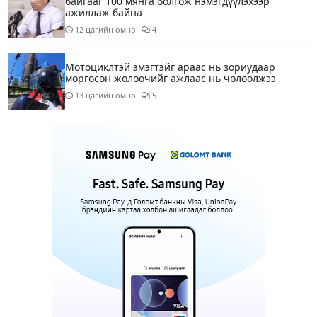
байгааг 100 мянга болгож нэмэгдүүлэхээр
ажиллаж байна
12 цагийн өмнө
4
Мотоциклтэй эмэгтэйг араас нь зориудаар
мөргөсөн жолоочийг ажлаас нь чөлөөлжээ
13 цагийн өмнө
5
Монополын эсрэг газрыг асуудлаас зугтаалгүй
шатахуун дамлан зарж буй асуудалд хяналт
тавихыг үүрэгдэв
14 цагийн өмнө
2
Тарвас ачих ажилд туслахаар гэрээсээ гарсан 10
настай охиныг 7 дахь өдрөө хайж байна
14 цагийн өмнө
2
АҮЭБЯ: Тэгш, сондгойг мөрдөөгүй 7 ШТС-д
торгууль ногдуулах, тусгай зөвшөөрлийг нь
цуцлах хүртэл арга хэмжээ авахыг сануулав
14 цагийн өмнө
4