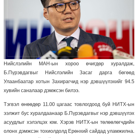
Нийслэлийн МАН-ын хороо өчигдөр хуралдаж,
Б.Пүрэвдагвыг Нийслэлийн Засаг дарга бөгөөд
Улаанбаатар хотын Захирагчид нэр дэвшүүлэхийг 94.5
хувийн саналаар дэмжсэн билээ.
Тэгвэл өнөөдөр 11.00 цагаас товлогдоод буй НИТХ-ын
ээлжит бус хуралдаанаар Б.Пүрэвдагвыг нэр дэвшүүлэх
асуудлыг хэлэлцэх юм. Хэрэв НИТХ-ын төлөөлөгчдийн
олонх дэмжсэн тохиолдолд Ерөнхий сайдад уламжилна.