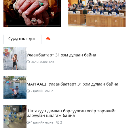
Сүүлд нэмэгдсэн
Улаанбаатарт 31 хэм дулаан байна
2026-08-08
06:00
МАРГААШ: Улаанбаатарт 31 хэм дулаан байна
2 цагийн өмнө
Шатахуун дамлан борлуулсан хоёр зөрчлийг
илрүүлэн шалгаж байна
4 цагийн өмнө
2