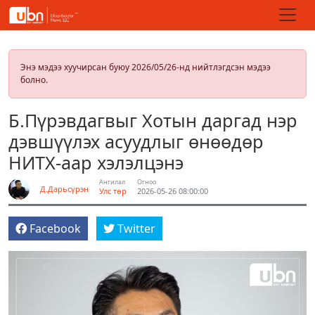
Энэ мэдээ хуучирсан буюу 2026/05/26-нд нийтлэгдсэн мэдээ
болно.
Б.Пүрэвдагвыг Хотын даргад нэр
дэвшүүлэх асуудлыг өнөөдөр
НИТХ-аар хэлэлцэнэ
Ангилал
Огноо
Д.Дарьсүрэн
Улс төр
2026-05-26 08:00:00
Facebook
Twitter