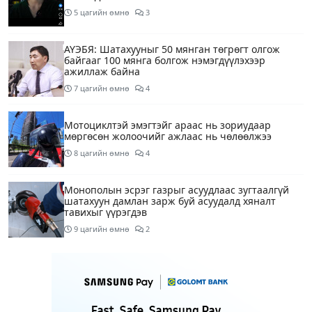
5 цагийн өмнө
3
АҮЭБЯ: Шатахууныг 50 мянган төгрөгт олгож
байгааг 100 мянга болгож нэмэгдүүлэхээр
ажиллаж байна
7 цагийн өмнө
4
Мотоциклтэй эмэгтэйг араас нь зориудаар
мөргөсөн жолоочийг ажлаас нь чөлөөлжээ
8 цагийн өмнө
4
Монополын эсрэг газрыг асуудлаас зугтаалгүй
шатахуун дамлан зарж буй асуудалд хяналт
тавихыг үүрэгдэв
9 цагийн өмнө
2
Тарвас ачих ажилд туслахаар гэрээсээ гарсан 10
настай охиныг 7 дахь өдрөө хайж байна
9 цагийн өмнө
2