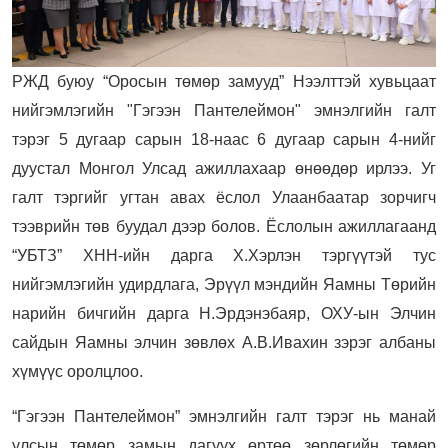
РЖД буюу “Оросын төмөр замууд” Нээлттэй хувьцаат
нийгэмлэгийн "Гэгээн Пантелеймон" эмнэлгийн галт
тэрэг 5 дугаар сарын 18-наас 6 дугаар сарын 4-нийг
дуустал Монгол Улсад ажиллахаар өнөөдөр ирлээ. Уг
галт тэргийг угтан авах ёслол Улаанбаатар зорчигч
тээврийн төв буудал дээр болов. Ёслолын ажиллагаанд
“УБТЗ” ХНН-ийн дарга Х.Хэрлэн тэргүүтэй тус
нийгэмлэгийн удирдлага, Эрүүл мэндийн Яамны Төрийн
нарийн бичгийн дарга Н.Эрдэнэбаяр, ОХУ-ын Элчин
сайдын Яамны элчин зөвлөх А.В.Ивахин зэрэг албаны
хүмүүс оролцлоо.
“Гэгээн Пантелеймон” эмнэлгийн галт тэрэг нь манай
улсын төмөр замын дагуух өртөө зөрлөгийн төмөр