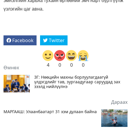
эмнэлгийн харьяа тухайн өртөөний эмч нарт бүртгүүлж
үзлэгийн цаг авна.
Facebook
Twitter
4
0
0
0
Өмнөх
ЗГ: Нөөцийн махны борлуулагдаагүй
үлдэгдлийг тав, зургаадугаар саруудад зах
зээлд нийлүүлнэ
Дараах
МАРГААШ: Улаанбаатарт 31 хэм дулаан байна