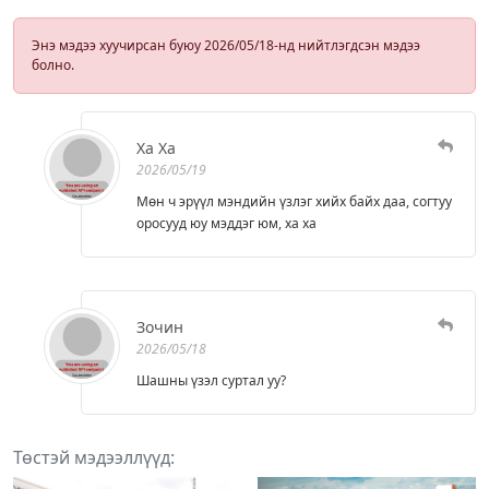
Энэ мэдээ хуучирсан буюу 2026/05/18-нд нийтлэгдсэн мэдээ
болно.
Ха Ха
2026/05/19
Мөн ч эрүүл мэндийн үзлэг хийх байх даа, согтуу
оросууд юу мэддэг юм, ха ха
Зочин
2026/05/18
Шашны үзэл суртал уу?
Төстэй мэдээллүүд: