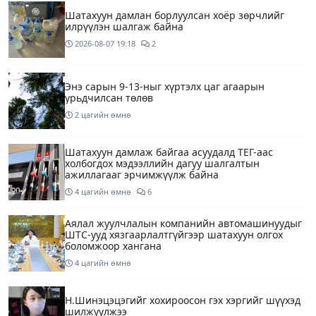
Шатахуун дамлан борлуулсан хоёр зөрчлийг
илрүүлэн шалгаж байна
2026-08-07
19:18
2
Энэ сарын 9-13-ныг хүртэлх цаг агаарын
урьдчилсан төлөв
2 цагийн өмнө
Шатахуун дамлаж байгаа асуудалд ТЕГ-аас
холбогдох мэдээллийн дагуу шалгалтын
ажиллагааг эрчимжүүлж байна
4 цагийн өмнө
6
Аялал жуулчлалын компанийн автомашинуудыг
ШТС-ууд хязгаарлалтгүйгээр шатахуун олгох
боломжоор хангана
4 цагийн өмнө
Н.Шинэцэцэгийг хохироосон гэх хэргийг шүүхэд
шилжүүлжээ