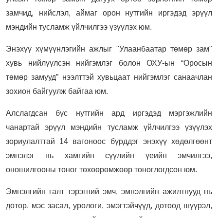
замчид, нийслэл, аймаг орон нутгийн иргэдэд эрүүл
мэндийн тусламж үйлчилгээ үзүүлэх юм.
Энэхүү хүмүүнлэгийн ажлыг "Улаанбаатар төмөр зам"
хувь нийлүүлсэн нийгэмлэг болон ОХУ-ын “Оросын
төмөр замууд” нээлттэй хувьцаат нийгэмлэг санаачлан
зохион байгуулж байгаа юм.
Алслагдсан бүс нутгийн ард иргэдэд мэргэжлийн
чанартай эрүүл мэндийн тусламж үйлчилгээ үзүүлэх
зориулалттай 14 вагоноос бүрддэг энэхүү хөдөлгөөнт
эмнэлэг нь хамгийн сүүлийн үеийн эмчилгээ,
оношилгооны тоног төхөөрөмжөөр тоноглогдсон юм.
Эмнэлгийн галт тэрэгний эмч, эмнэлгийн ажилтнууд нь
дотор, мэс засал, урологи, эмэгтэйчүүд, дотоод шүүрэл,