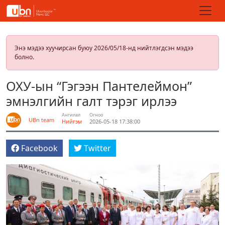
Энэ мэдээ хуучирсан буюу 2026/05/18-нд нийтлэгдсэн мэдээ
болно.
ОХУ-ын “Гэгээн Пантелеймон”
эмнэлгийн галт тэрэг ирлээ
Ангилал
Огноо
UBn team
Нийгэм
2026-05-18 17:38:00
Facebook
Twitter