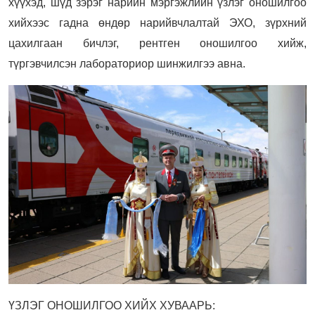
хүүхэд, шүд зэрэг нарийн мэргэжлийн үзлэг оношилгоо
хийхээс гадна өндөр нарийвчлалтай ЭХО, зүрхний
цахилгаан бичлэг, рентген оношилгоо хийж,
түргэвчилсэн лабораториор шинжилгээ авна.
ҮЗЛЭГ ОНОШИЛГОО ХИЙХ ХУВААРЬ: