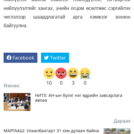
нийлүүлэлтийг хангах, үнийн огцом өсөлтөөс сэргийлэх
чиглэлээр шаардлагатай арга хэмжээг зохион
байгуулна.
Facebook
Twitter
10
0
3
0
Өмнөх
НИТХ: АН-ын бүлэг нэг өдрийн завсарлага
авлаа
Дараах
МАРГААШ: Улаанбаатарт 31 хэм дулаан байна