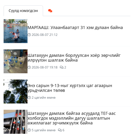
Сүүлд нэмэгдсэн
МАРГААШ: Улаанбаатарт 31 хэм дулаан байна
2026-08-07
21:12
Шатахуун дамлан борлуулсан хоёр зөрчлийг
илрүүлэн шалгаж байна
2026-08-07
19:18
2
Энэ сарын 9-13-ныг хүртэлх цаг агаарын
урьдчилсан төлөв
2 цагийн өмнө
Шатахуун дамлаж байгаа асуудалд ТЕГ-аас
холбогдох мэдээллийн дагуу шалгалтын
ажиллагааг эрчимжүүлж байна
5 цагийн өмнө
6