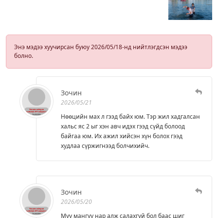
Энэ мэдээ хуучирсан буюу 2026/05/18-нд нийтлэгдсэн мэдээ
болно.
Зочин
2026/05/21
Нөөцийн мах л гээд байх юм. Тэр жил хадгалсан
хальс яс 2 ыг хэн авч идэх гээд сүйд болоод
байгаа юм. Их ажил хийсэн хүн болох гээд
худлаа сүржигнээд болчихийч.
Зочин
2026/05/20
Муу мангуу нар алж салахгүй бол баас шиг