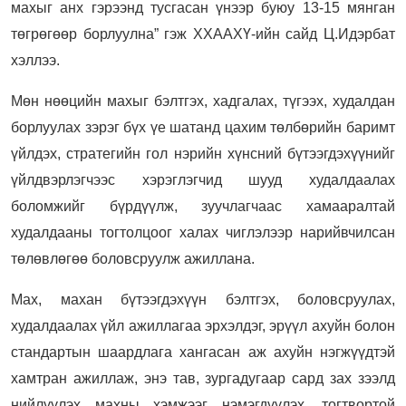
махыг анх гэрээнд тусгасан үнээр буюу 13-15 мянган
төгрөгөөр борлуулна” гэж ХХААХҮ-ийн сайд Ц.Идэрбат
хэллээ.
Мөн нөөцийн махыг бэлтгэх, хадгалах, түгээх, худалдан
борлуулах зэрэг бүх үе шатанд цахим төлбөрийн баримт
үйлдэх, стратегийн гол нэрийн хүнсний бүтээгдэхүүнийг
үйлдвэрлэгчээс хэрэглэгчид шууд худалдаалах
боломжийг бүрдүүлж, зуучлагчаас хамааралтай
худалдааны тогтолцоог халах чиглэлээр нарийвчилсан
төлөвлөгөө боловсруулж ажиллана.
Max, махан бүтээгдэхүүн бэлтгэх, боловсруулах,
худалдаалах үйл ажиллагаа эрхэлдэг, эрүүл ахуйн болон
стандартын шаардлага хангасан аж ахуйн нэгжүүдтэй
хамтран ажиллаж, энэ тав, зургадугаар сард зах зээлд
нийлүүлэх махны хэмжээг нэмэгдүүлэх, тогтвортой