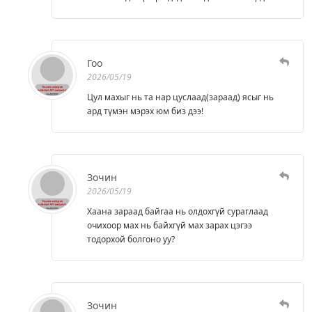
Гоо
2026/05/19
Цул махыг нь та нар цуслаад(зараад) ясыг нь
ард түмэн мэрэх юм биз дээ!
Зочин
2026/05/19
Хаана зараад байгаа нь олдохгүй сураглаад
очихоор мах нь байхгүй мах зарах цэгээ
тодорхой болгоно уу?
Зочин