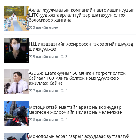
Аялал жуулчлалын компанийн автомашинуудыг
ШТС-ууд хязгаарлалтгүйгээр шатахуун олгох
боломжоор хангана
5 цагийн өмнө
Н.Шинэцэцэгийг хохироосон гэх хэргийг шүүхэд
шилжүүлжээ
5 цагийн өмнө
3
АҮЭБЯ: Шатахууныг 50 мянган төгрөгт олгож
байгааг 100 мянга болгож нэмэгдүүлэхээр
ажиллаж байна
7 цагийн өмнө
4
Мотоциклтэй эмэгтэйг араас нь зориудаар
мөргөсөн жолоочийг ажлаас нь чөлөөлжээ
8 цагийн өмнө
4
Монополын эсрэг газрыг асуудлаас зугтаалгүй