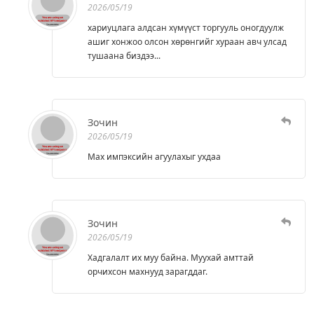
2026/05/19
хариуцлага алдсан хүмүүст торгууль оногдуулж
ашиг хонжоо олсон хөрөнгийг хураан авч улсад
тушаана биздээ...
Зочин
2026/05/19
Мах импэксийн агуулахыг ухдаа
Зочин
2026/05/19
Хадгалалт их муу байна. Муухай амттай
орчихсон махнууд зарагддаг.