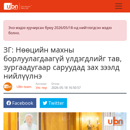
Энэ мэдээ хуучирсан буюу 2026/05/18-нд нийтлэгдсэн мэдээ
болно.
ЗГ: Нөөцийн махны
борлуулагдаагүй үлдэгдлийг тав,
зургаадугаар саруудад зах зээлд
нийлүүлнэ
Ангилал
Огноо
UBn team
Улс төр
2026-05-18 16:50:57
Facebook
Twitter