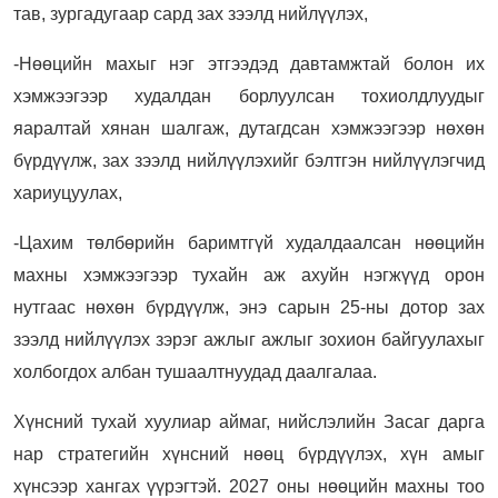
тав, зургадугаар сард зах зээлд нийлүүлэх,
-Нөөцийн махыг нэг этгээдэд давтамжтай болон их
хэмжээгээр худалдан борлуулсан тохиолдлуудыг
яаралтай хянан шалгаж, дутагдсан хэмжээгээр нөхөн
бүрдүүлж, зах зээлд нийлүүлэхийг бэлтгэн нийлүүлэгчид
хариуцуулах,
-Цахим төлбөрийн баримтгүй худалдаалсан нөөцийн
махны хэмжээгээр тухайн аж ахуйн нэгжүүд орон
нутгаас нөхөн бүрдүүлж, энэ сарын 25-ны дотор зах
зээлд нийлүүлэх зэрэг ажлыг ажлыг зохион байгуулахыг
холбогдох албан тушаалтнуудад даалгалаа.
Хүнсний тухай хуулиар аймаг, нийслэлийн Засаг дарга
нар стратегийн хүнсний нөөц бүрдүүлэх, хүн амыг
хүнсээр хангах үүрэгтэй. 2027 оны нөөцийн махны тоо