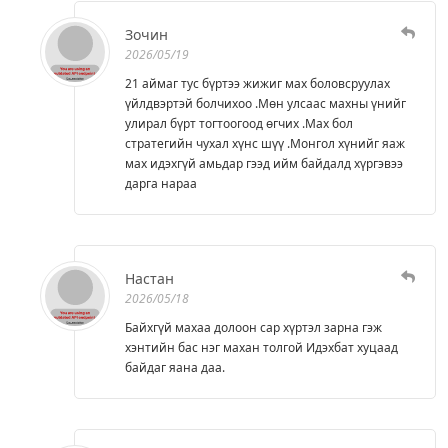
Зочин
2026/05/19
21 аймаг тус бүртээ жижиг мах боловсруулах
үйлдвэртэй болчихоо .Мөн улсаас махны үнийг
улирал бүрт тогтоогоод өгчих .Мах бол
стратегийн чухал хүнс шүү .Монгол хүнийг яаж
мах идэхгүй амьдар гээд ийм байдалд хүргэвээ
дарга нараа
Настан
2026/05/18
Байхгүй махаа долоон сар хүртэл зарна гэж
хэнтийн бас нэг махан толгой Идэхбат хуцаад
байдаг яана даа.