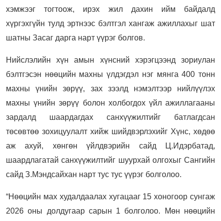
хэмжээг тогтоож, ирэх жил дахин ийм байдалд
хүргэхгүйн тулд эртнээс бэлтгэл хангаж ажиллахыг шат
шатны Засаг дарга нарт үүрэг болгов.
Нийслэлийн хүн амын хүнсний хэрэгцээнд зориулан
бэлтгэсэн нөөцийн махны үлдэгдэл нэг мянга 400 тонн
махны үнийн зөрүү, зах зээлд нэмэлтээр нийлүүлэх
махны үнийн зөрүү болон холбогдох үйл ажиллагааны
зардалд шаардагдах санхүүжилтийг батлагдсан
төсөвтөө зохицуулалт хийж шийдвэрлэхийг Хүнс, хөдөө
аж ахуй, хөнгөн үйлдвэрийн сайд Ц.Идэрбатад,
шаардлагатай санхүүжилтийг шуурхай олгохыг Сангийн
сайд З.Мэндсайхан нарт тус тус үүрэг болголоо.
“Нөөцийн мах худалдаалах хугацааг 15 хоногоор сунгаж
2026 оны долдугаар сарын 1 болголоо. Мөн нөөцийн