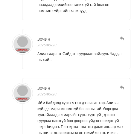
наалдаад өмхийгөө тавихгүй гай болсон
намчин сүйрлийн хархнууд
Зочин
2026/05/20
Алиа саарлыг Сайдын суудлаас зайлуул. Чаддаг
нь хийг.
Зочин
2026/05/20
Ийм байдалд хүрэх ч гэж дээ засаг төр. Аливаа
зүйлд ямарч хяналтгүй болсоны гай. Өөрсдөа
хулгайлаад л ямарч ёс суртахуунгүй , дээрээ
суудлаа олохгүй бол доороо гүйдэлээ олдоггүй
гэдэг биздээ. Тэгээд шат шатны дамжилгаар мах
нь шилэгдсээр иргэдэд яс төдийхөн нь ирдэг.