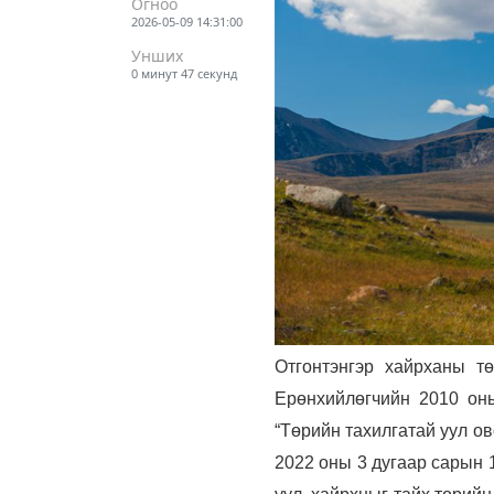
Огноо
2026-05-09 14:31:00
Унших
0 минут 47 секунд
Отгонтэнгэр хайрханы т
Ерөнхийлөгчийн 2010 оны
“Төрийн тахилгатай уул ов
2022 оны 3 дугаар сарын 