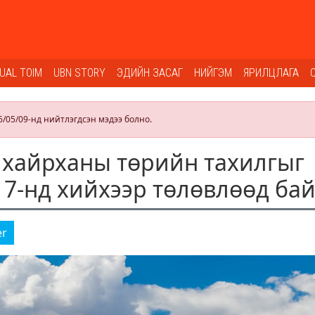
SUAL TOIM
UBN STORY
ЭДИЙН ЗАСАГ
НИЙГЭМ
ЯРИЛЦЛАГА
6/05/09-нд нийтлэгдсэн мэдээ болно.
 хайрханы төрийн тахилгыг
17-нд хийхээр төлөвлөөд ба
er