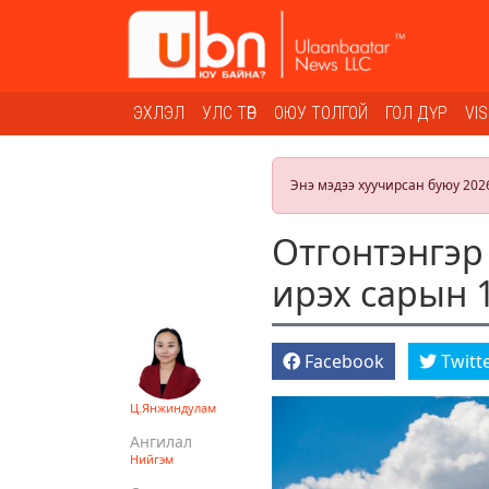
ЭХЛЭЛ
УЛС ТӨР
ОЮУ ТОЛГОЙ
ГОЛ ДҮР
VI
Энэ мэдээ хуучирсан буюу 202
Отгонтэнгэр
ирэх сарын 
Facebook
Twitt
Ц.Янжиндулам
Ангилал
Нийгэм