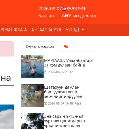
2026-08-07
3593.93₮
Баасан
АНУ-ын доллар
СУРВАЛЖЛАГА
АТГ-ААС АСУУЯ
БУСАД
Сүүлд нэмэгдсэн
МАРГААШ: Улаанбаатарт
31 хэм дулаан байна
2026-08-07
21:12
йна
Шатахуун дамлан
борлуулсан хоёр
зөрчлийг илрүүлэн
шалгаж байна
2026-08-07
19:18
2
Энэ сарын 9-13-ныг
хүртэлх цаг агаарын
урьдчилсан төлөв