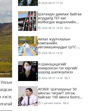
2026-08-07
17:20
Шатахуун дамлаж байгаа
асуудалд ТЕГ-аас
холбогдох мэдээллийн
дагуу шалгалтын
2026-08-07
14:39
6
ажиллагааг эрчимжүүлж
байна
Аялал жуулчлалын
компанийн
автомашинуудыг ШТС-
ууд хязгаарлалтгүйгээр
2026-08-07
14:35
шатахуун олгох
боломжоор хангана
Н.Шинэцэцэгийг
хохироосон гэх хэргийг
шүүхэд шилжүүлжээ
2026-08-07
14:30
3
 Улсын
АҮЭБЯ: Шатахууныг 50
агдсан
мянган төгрөгт олгож
 хэсэг,
байгааг 100 мянга болгож
нэмэгдүүлэхээр ажиллаж
2 цагийн өмнө
4
илгатай
байна