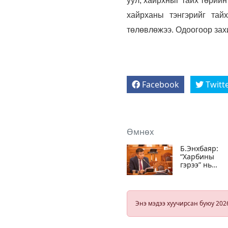
уул, хайрхныг тайх төрийн
хайрханы тэнгэрийг тай
төлөвлөжээ. Одоогоор зах
Facebook
Twitt
Өмнөх
Б.Энхбаяр:
“Харбины
гэрээ” нь
төрийн боло
албаны нууц
хамаарахгүй
Энэ мэдээ хуучирсан буюу 202