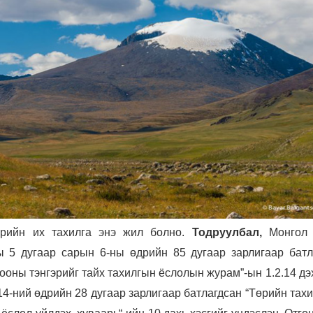
өрийн их тахилга энэ жил болно.
Тодруулбал,
Монгол
 5 дугаар сарын 6-ны өдрийн 85 дугаар зарлигаар батл
ооны тэнгэрийг тайх тахилгын ёслолын журам”-ын 1.2.14 дэх
14-ний өдрийн 28 дугаар зарлигаар батлагдсан “Төрийн тах