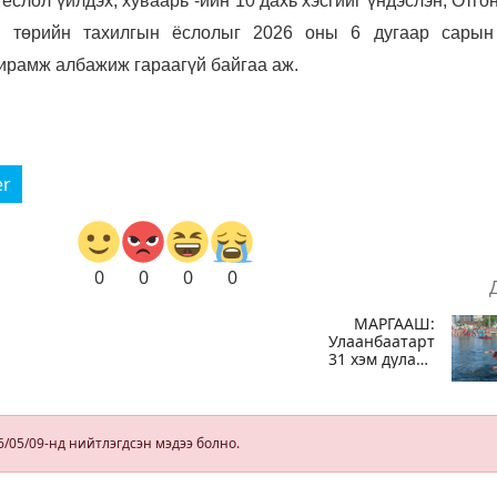
 ёслол үйлдэх, хуваарь“-ийн 10 дахь хэсгийг үндэслэн, Отго
х төрийн тахилгын ёслолыг 2026 оны 6 дугаар сарын
ирамж албажиж гараагүй байгаа аж.
er
0
0
0
0
МАРГААШ:
Улаанбаатарт
31 хэм дулаан
н
байна
ад
6/05/09-нд нийтлэгдсэн мэдээ болно.