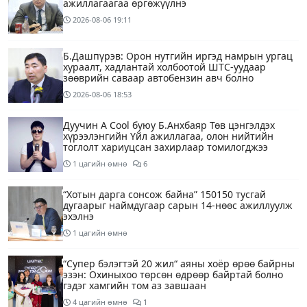
ажиллагаагаа өргөжүүлнэ
2026-08-06
19:11
Б.Дашпүрэв: Орон нутгийн иргэд намрын ургац
хураалт, хадлантай холбоотой ШТС-уудаар
зөөврийн саваар автобензин авч болно
2026-08-06
18:53
Дуучин A Cool буюу Б.Анхбаяр Төв цэнгэлдэх
хүрээлэнгийн Үйл ажиллагаа, олон нийтийн
тоглолт хариуцсан захирлаар томилогджээ
1 цагийн өмнө
6
“Хотын дарга сонсож байна” 150150 тусгай
дугаарыг наймдугаар сарын 14-нөөс ажиллуулж
эхэлнэ
1 цагийн өмнө
“Супер бэлэгтэй 20 жил“ аяны хоёр өрөө байрны
эзэн: Охиныхоо төрсөн өдрөөр байртай болно
гэдэг хамгийн том аз завшаан
4 цагийн өмнө
1