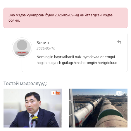
Энэ мэдээ хуучирсан буюу 2026/05/09-нд нийтлэгдсэн мэдээ
болно.
Зочин
2026/05/10
Nomingiin bayrsaihanii naiz nymdavaa er emgui
hogiin hulgaich guilagchin shorongiin horigdoluud
Төстэй мэдээллүүд: