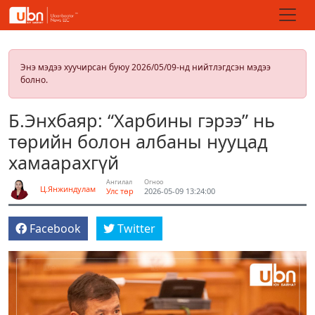
Энэ мэдээ хуучирсан буюу 2026/05/09-нд нийтлэгдсэн мэдээ
болно.
Б.Энхбаяр: “Харбины гэрээ” нь
төрийн болон албаны нууцад
хамаарахгүй
Ангилал
Огноо
Ц.Янжиндулам
Улс төр
2026-05-09 13:24:00
Facebook
Twitter