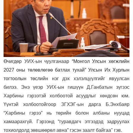
Өчигдөр УИХ-ын чуулганаар
“Монгол Улсын хөгжлийн
2027 оны төлөвлөгөө батлах тухай” Улсын Их Хурлын
тогтоолын төсл
ийн нэг дэх хэлэлцүүлгийг явуулсан
билээ. Энэ үеэр УИХ-ын гишүүн Д.Ганбатын зүгээс
Харбины гэрээтэй холбоотой асуудлыг хөндсөн юм.
Үүнтэй холбоотойгоор ЗГХЭГ-ын дарга Б.Энхбаяр
“Харбины гэрээ” нь төрийн болон албаны нууцад
хамаарахгүй. Гэрээнд “гуравдагч этгээдэд задруулах
тохиолдолд зөвшөөрөл авна” гэсэн заалт байгаа" гэв.