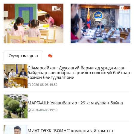
Сүүлд нэмэгдсэн
С.Амарсайхан: Дуусаагүй барилгад урьдчилсан
байдлаар зөвшөөрөл гэрчилгээ олгохгүй байхаар
зохион байгуулалт хий
2026-08-06
19:52
МАРГААШ: Улаанбаатарт 29 хэм дулаан байна
2026-08-06
19:19
МИАТ ТӨХК “БОИНГ“ компанитай хамтын