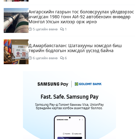
Ангарскийн газрын тос боловсруулах үйлдвэрээс
ачигдсан 1980 тонн АИ-92 автобензин өнөөдөр
Монгол Улсын хилээр орж ирнэ
5 цагийн өмнө
1
Д.Амарбаясгалан: Шатахууны хомсдол биш
төрийн бодлогын хомсдол үүсээд байна
6 цагийн өмнө
6
Нэгдүгээр хорооллын арын замыг өнөөдөр орой
23:00 цагаас түр хааж, борооны ус зайлуулах
шугамын хөндлөн сэтэлгээ хийнэ
7 цагийн өмнө
1
Нэгдүгээр ангид элсэгчдийн бүртгэлийг энэ
сарын 17-ноос E-Mongolia системээр зохион
байгуулна
7 цагийн өмнө