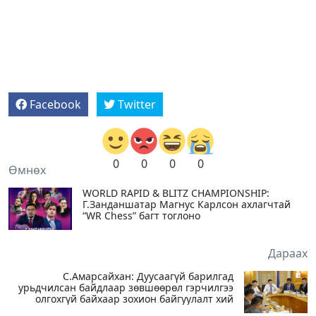
Facebook
Twitter
0
0
0
0
Өмнөх
WORLD RAPID & BLITZ CHAMPIONSHIP:
Г.Занданшатар Магнус Карлсон ахлагчтай
“WR Chess” багт тоглоно
Дараах
С.Амарсайхан: Дуусаагүй барилгад
урьдчилсан байдлаар зөвшөөрөл гэрчилгээ
олгохгүй байхаар зохион байгуулалт хий