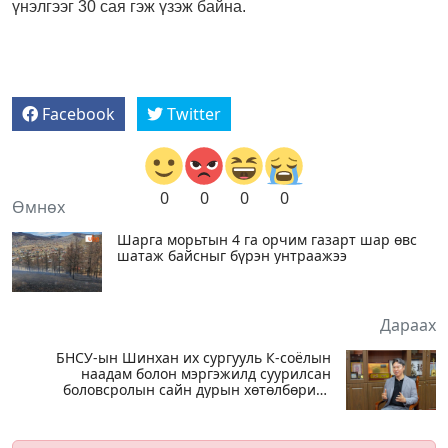
үнэлгээг 30 сая гэж үзэж байна.
Facebook
Twitter
0
0
0
0
Өмнөх
Шарга морьтын 4 га орчим газарт шар өвс
шатаж байсныг бүрэн унтраажээ
Дараах
БНСУ-ын Шинхан их сургууль К-соёлын
наадам болон мэргэжилд суурилсан
боловсролын сайн дурын хөтөлбөрийг
зохион байгуулж байна