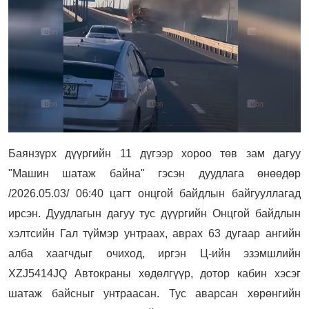
Баянзүрх дүүргийн 11 дүгээр хороо төв зам дагуу
"Машин шатаж байна" гэсэн дуудлага өнөөдөр
/2026.05.03/ 06:40 цагт онцгой байдлын байгууллагад
ирсэн. Дуудлагын дагуу тус дүүргийн Онцгой байдлын
хэлтсийн Гал түймэр унтраах, аврах 63 дугаар ангийн
алба хаагчдыг очиход, иргэн Ц-ийн эзэмшлийн
XZJ5414JQ Автокраны хөдөлгүүр, дотор кабин хэсэг
шатаж байсныг унтраасан. Тус аварсан хөрөнгийн