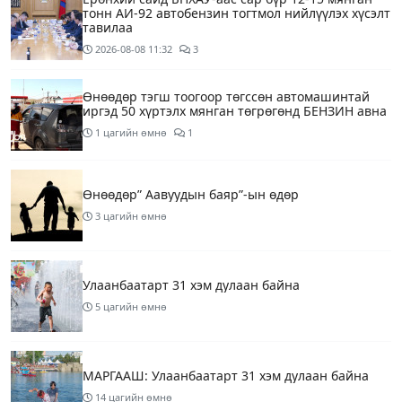
тонн АИ-92 автобензин тогтмол нийлүүлэх хүсэлт
тавилаа
2026-08-08
11:32
3
Өнөөдөр тэгш тоогоор төгссөн автомашинтай
иргэд 50 хүртэлх мянган төгрөгөнд БЕНЗИН авна
1 цагийн өмнө
1
Өнөөдөр” Аавуудын баяр”-ын өдөр
3 цагийн өмнө
Улаанбаатарт 31 хэм дулаан байна
5 цагийн өмнө
МАРГААШ: Улаанбаатарт 31 хэм дулаан байна
14 цагийн өмнө