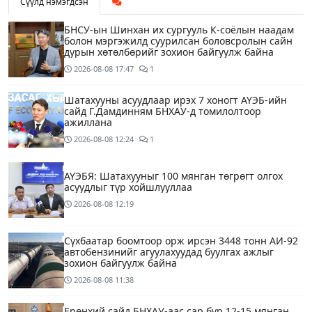
Сүүлд нэмэгдсэн
БНСУ-ын Шинхан их сургууль К-соёлын наадам
болон мэргэжилд суурилсан боловсролын сайн
дурын хөтөлбөрийг зохион байгуулж байна
2026-08-08
17:47
1
Шатахууны асуудлаар ирэх 7 хоногт АҮЭБ-ийн
сайд Г.Дамдинням БНХАУ-д томилолтоор
ажиллана
2026-08-08
12:24
1
АҮЭБЯ: Шатахууныг 100 мянган төгрөгт олгох
асуудлыг түр хойшлууллаа
2026-08-08
12:19
Сүхбаатар боомтоор орж ирсэн 3448 тонн АИ-92
автобензинийг агуулахуудад буулгах ажлыг
зохион байгуулж байна
2026-08-08
11:38
Ерөнхий сайд БНХАУ-аас сар бүр 12-15 мянган