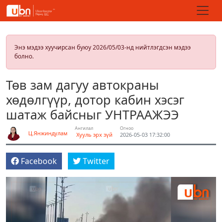
Энэ мэдээ хуучирсан буюу 2026/05/03-нд нийтлэгдсэн мэдээ
болно.
Төв зам дагуу автокраны
хөдөлгүүр, дотор кабин хэсэг
шатаж байсныг УНТРААЖЭЭ
Ангилал
Огноо
Ц.Янжиндулам
Хууль эрх зүй
2026-05-03 17:32:00
Facebook
Twitter