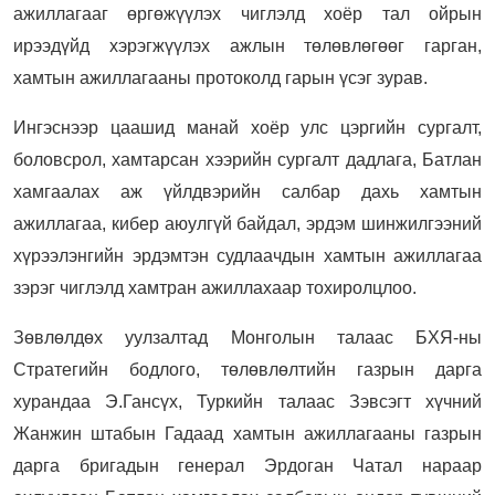
ажиллагааг өргөжүүлэх чиглэлд хоёр тал ойрын
ирээдүйд хэрэгжүүлэх ажлын төлөвлөгөөг гарган,
хамтын ажиллагааны протоколд гарын үсэг зурав.
Ингэснээр цаашид манай хоёр улс цэргийн сургалт,
боловсрол, хамтарсан хээрийн сургалт дадлага, Батлан
хамгаалах аж үйлдвэрийн салбар дахь хамтын
ажиллагаа, кибер аюулгүй байдал, эрдэм шинжилгээний
хүрээлэнгийн эрдэмтэн судлаачдын хамтын ажиллагаа
зэрэг чиглэлд хамтран ажиллахаар тохиролцлоо.
Зөвлөлдөх уулзалтад Монголын талаас БХЯ-ны
Стратегийн бодлого, төлөвлөлтийн газрын дарга
хурандаа Э.Гансүх, Туркийн талаас Зэвсэгт хүчний
Жанжин штабын Гадаад хамтын ажиллагааны газрын
дарга бригадын генерал Эрдоган Чатал нараар