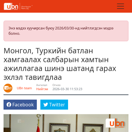
Энэ мэдээ хуучирсан буюу 2026/03/30-нд нийтлэгдсэн мэдээ
болно.
Монгол, Туркийн батлан
хамгаалах салбарын хамтын
ажиллагаа шинэ шатанд гарах
эхлэл тавигдлаа
Ангилал
Огноо
UBn team
Нийгэм
2026-03-30 11:53:23
Facebook
Twitter