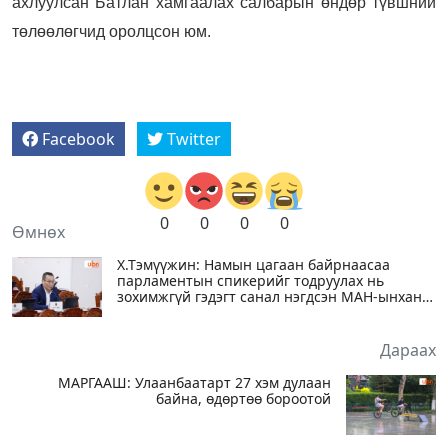
ахлуулсан Батлан хамгаалах салбарын өндөр түвшний
төлөөлөгчид оролцсон юм.
Facebook
Twitter
0
0
0
0
Өмнөх
Х.Тэмүүжин: Намын цагаан байрнаасаа
парламентын спикерийг тодруулах нь
зохимжгүй гэдэгт санал нэгдсэн МАН-ынханд
баярлалаа
Дараах
МАРГААШ: Улаанбаатарт 27 хэм дулаан
байна, өдөртөө бороотой