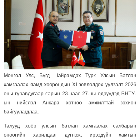
Монгол Улс, Бүгд Найрамдах Турк Улсын Батлан
хамгаалах яамд хоорондын XI зөвлөлдөх уулзалт 2026
оны гуравдугаар сарын 23-наас 27-ны өдрүүдэд БНТУ-
ын нийслэл Анкара хотноо амжилттай зохион
байгуулагдлаа.
Талууд хоёр улсын батлан хамгаалах салбарын
өнөөгийн харилцааг дүгнэж, ирээдүйн хамтын