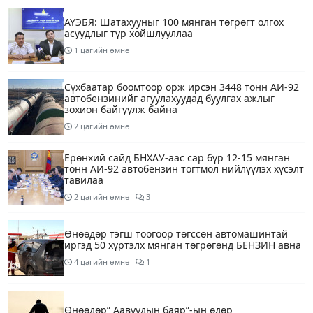
АҮЭБЯ: Шатахууныг 100 мянган төгрөгт олгох
асуудлыг түр хойшлууллаа
1 цагийн өмнө
Сүхбаатар боомтоор орж ирсэн 3448 тонн АИ-92
автобензинийг агуулахуудад буулгах ажлыг
зохион байгуулж байна
2 цагийн өмнө
Ерөнхий сайд БНХАУ-аас сар бүр 12-15 мянган
тонн АИ-92 автобензин тогтмол нийлүүлэх хүсэлт
тавилаа
2 цагийн өмнө
3
Өнөөдөр тэгш тоогоор төгссөн автомашинтай
иргэд 50 хүртэлх мянган төгрөгөнд БЕНЗИН авна
4 цагийн өмнө
1
Өнөөдөр” Аавуудын баяр”-ын өдөр