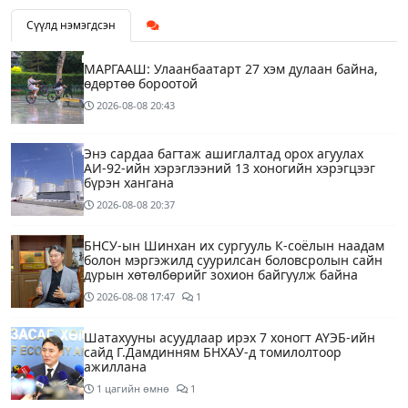
Сүүлд нэмэгдсэн
МАРГААШ: Улаанбаатарт 27 хэм дулаан байна,
өдөртөө бороотой
2026-08-08
20:43
Энэ сардаа багтаж ашиглалтад орох агуулах
АИ-92-ийн хэрэглээний 13 хоногийн хэрэгцээг
бүрэн хангана
2026-08-08
20:37
БНСУ-ын Шинхан их сургууль К-соёлын наадам
болон мэргэжилд суурилсан боловсролын сайн
дурын хөтөлбөрийг зохион байгуулж байна
2026-08-08
17:47
1
Шатахууны асуудлаар ирэх 7 хоногт АҮЭБ-ийн
сайд Г.Дамдинням БНХАУ-д томилолтоор
ажиллана
1 цагийн өмнө
1