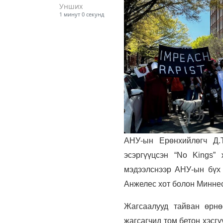
Унших
1 минут 0 секунд
АНУ-ын Ерөнхийлөгч Д.
эсэргүүцсэн “No Kings”
мэдээлснээр АНУ-ын бүх 
Анжелес хот болон Миннес
Жагсаалууд тайван өрн
жагсагчид том бетон хэсг