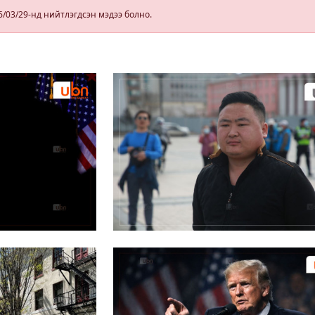
гэрчилгээ
6/03/29-нд нийтлэгдсэн мэдээ болно.
олгохгүй
байхаар зохион
байгуулалт хий