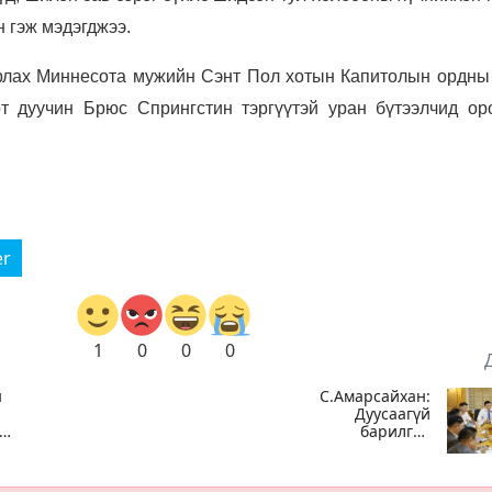
 гэж мэдэгджээ.
рлах Миннесота мужийн Сэнт Пол хотын Капитолын ордны
т дуучин Брюс Спрингстин тэргүүтэй уран бүтээлчид ор
er
1
0
0
0
н
С.Амарсайхан:
Дуусаагүй
барилгад
и“
урьдчилсан
г
байдлаар
на
зөвшөөрөл