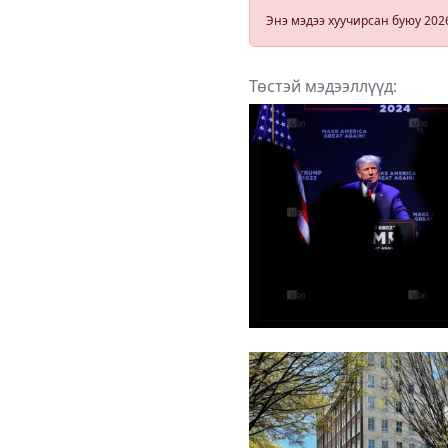
Энэ мэдээ хуучирсан буюу 202
Төстэй мэдээллүүд: