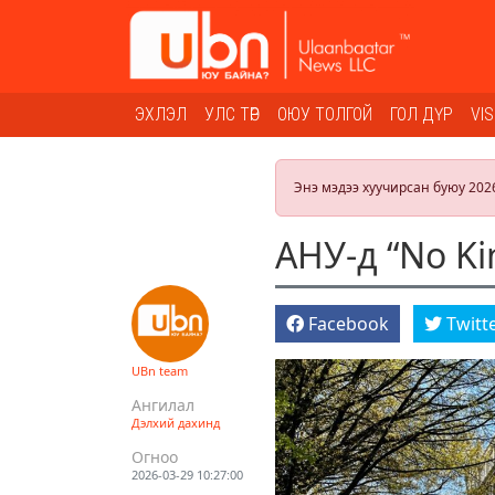
ЭХЛЭЛ
УЛС ТӨР
ОЮУ ТОЛГОЙ
ГОЛ ДҮР
VI
Энэ мэдээ хуучирсан буюу 202
АНУ-д “No K
Facebook
Twitt
UBn team
Ангилал
Дэлхий дахинд
Огноо
2026-03-29 10:27:00