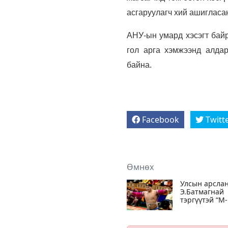
асгаруулагч хий ашигласан
АНУ-ын умард хэсэгт бай
гол арга хэмжээнд алдар
байна.
Facebook
Twitt
Өмнөх
Улсын арсла
Э.Батмагнай
тэргүүтэй “М-
Си-Эс Энерж
баг хүснэгтий
тэргүүлж бай