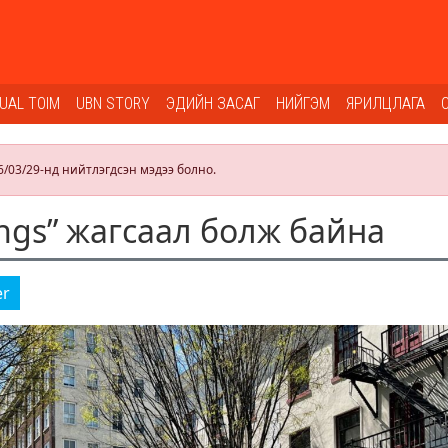
SUAL TOIM
UBN STORY
ЭДИЙН ЗАСАГ
НИЙГЭМ
ЯРИЛЦЛАГА
6/03/29-нд нийтлэгдсэн мэдээ болно.
ings” жагсаал болж байна
er