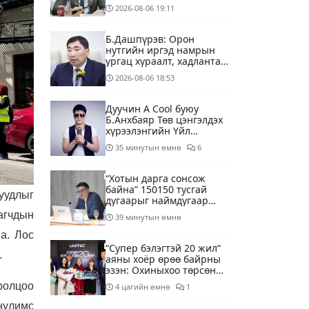
2026-08-06
19:11
Б.Дашпүрэв: Орон
нутгийн иргэд намрын
ургац хураалт, хадлантай
холбоотой ШТС-уудаар
2026-08-06
18:53
зөөврийн саваар
автобензин авч болно
Дуучин A Cool буюу
Б.Анхбаяр Төв цэнгэлдэх
хүрээлэнгийн Үйл
ажиллагаа, олон нийтийн
35 минутын өмнө
6
тоглолт хариуцсан
захирлаар томилогджээ
“Хотын дарга сонсож
байна” 150150 тусгай
уудлыг
дугаарыг наймдугаар
сарын 14-нөөс
агчдын
39 минутын өмнө
ажиллуулж эхэлнэ
а. Лос
“Супер бэлэгтэй 20 жил“
.
аяны хоёр өрөө байрны
эзэн: Охиныхоо төрсөн
өдрөөр байртай болно
ролцоо
4 цагийн өмнө
1
гэдэг хамгийн том аз
завшаан
 нулимс