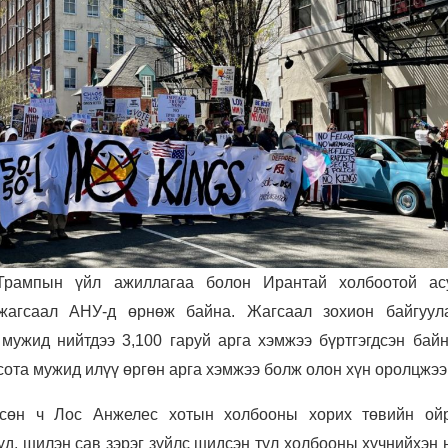
Трампын үйл ажиллагаа болон Ирантай холбоотой ас
 жагсаал АНУ-д өрнөж байна. Жагсаал зохион байгуул
мужид нийтдээ 3,100 гаруй арга хэмжээ бүртгэгдсэн байн
ота мужид илүү өргөн арга хэмжээ болж олон хүн оролцжээ
өсөн ч Лос Анжелес хотын холбооны хорих төвийн ой
үүд, шилэн сав зэрэг зүйлс шидсэн тул холбооны хүчнийхэн