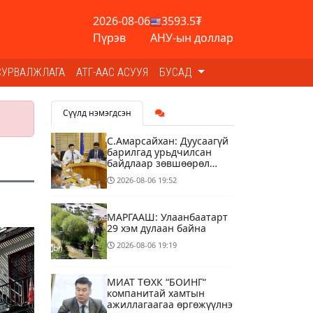
2026-08-06
3593.5₮
Пүрэв
АНУ-ын доллар
СУРВАЛЖЛАГА
АТГ-ААС АСУУЯ
БУСАД
Сүүлд нэмэгдсэн
С.Амарсайхан: Дуусаагүй
барилгад урьдчилсан
байдлаар зөвшөөрөл
гэрчилгээ олгохгүй
2026-08-06
19:52
байхаар зохион
байгуулалт хий
МАРГААШ: Улаанбаатарт
29 хэм дулаан байна
2026-08-06
19:19
МИАТ ТӨХК “БОИНГ“
компанитай хамтын
ажиллагаагаа өргөжүүлнэ