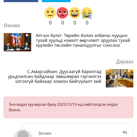
0
0
0
0
Өмнөх
АН-ын бүлэг: Төрийн болон албаны нууцын
тухай хуульд нэмэлт өөрчлөлт оруулах тухай
хуулийн төслийн танилцуулгыг сонслоо
Дараах
С.Амарсайхан: Дуусаагүй барилгад
урьдчилсан байдлаар зөвшөөрөл гэрчилгээ
олгохгүй байхаар зохион байгуулалт хий
Энэ мэдээ хуучирсан буюу 2025/12/15-нд нийтлэгдсэн мэдээ
болно.
Зочин