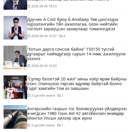
2026-08-06
18:53
Дуучин A Cool буюу Б.Анхбаяр Төв цэнгэлдэх
хүрээлэнгийн Үйл ажиллагаа, олон нийтийн
тоглолт хариуцсан захирлаар томилогджээ
2026-08-06
16:07
4
“Хотын дарга сонсож байна” 150150 тусгай
дугаарыг наймдугаар сарын 14-нөөс ажиллуулж
эхэлнэ
2026-08-06
16:03
“Супер бэлэгтэй 20 жил“ аяны хоёр өрөө байрны
эзэн: Охиныхоо төрсөн өдрөөр байртай болно
гэдэг хамгийн том аз завшаан
3 цагийн өмнө
1
Ангарскийн газрын тос боловсруулах үйлдвэрээс
ачигдсан 1980 тонн АИ-92 автобензин өнөөдөр
Монгол Улсын хилээр орж ирнэ
3 цагийн өмнө
1