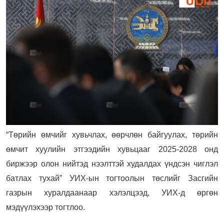
“Төрийн өмчийг хувьчлах, өөрчлөн байгуулах, төрийн
өмчит хуулийн этгээдийн хувьцааг 2025-2028 онд
биржээр олон нийтэд нээлттэй худалдах үндсэн чиглэл
батлах тухай” УИХ-ын тогтоолын төслийг Засгийн
газрын хуралдаанаар хэлэлцээд, УИХ-д өргөн
мэдүүлэхээр тогтлоо.