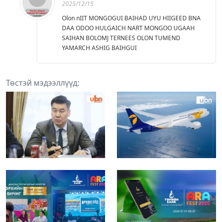
2025/12/15
Olon nIIT MONGOGUI BAIHAD UYU HIIGEED BNA
DAA ODOO HULGAICH NART MONGOO UGAAH
SAIHAN BOLOMJ TERNEES OLON TUMEND
YAMARCH ASHIG BAIHGUI
Төстэй мэдээллүүд: