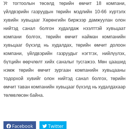
Уг тогтоолын төсөлд төрийн өмчит 18 компани,
үйлдвэрийн газруудын төрийн мэдлийн 10-66 хүртэлх
хувийн хувьцааг Хөрөнгийн биржээр дамжуулан олон
нийтэд санал болгон худалдаж нээлттэй хувьцаат
компани болгох, төрийн өмчит найман компанийн
хувьцааг бүхэлд нь худалдах, төрийн өмчит долоон
компани, үйлдвэрийн газруудыг нэгтгэх, нийлүүлэх,
бүтцийн өөрчлөлт хийх саналыг тусгажээ. Мөн цаашид
нэмж төрийн өмчит зургаан компанийн хувьцааны
тодорхой хувийг олон нийтэд санал болгох, төрийн
өмчит таван компанийн хувьцааг бүхэлд нь худалдахаар
төлөвлөсөн байна.
Facebook
Twitter