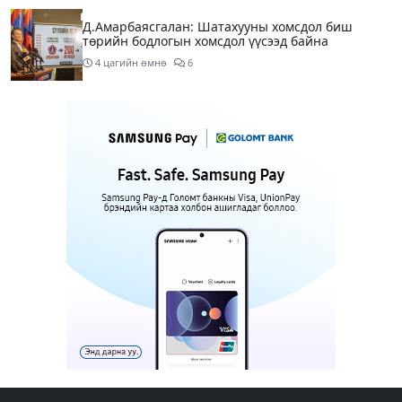
Д.Амарбаясгалан: Шатахууны хомсдол биш
төрийн бодлогын хомсдол үүсээд байна
4 цагийн өмнө
6
Нэгдүгээр хорооллын арын замыг өнөөдөр орой
23:00 цагаас түр хааж, борооны ус зайлуулах
шугамын хөндлөн сэтэлгээ хийнэ
5 цагийн өмнө
1
Нэгдүгээр ангид элсэгчдийн бүртгэлийг энэ
сарын 17-ноос E-Mongolia системээр зохион
байгуулна
5 цагийн өмнө
Өнөөдөр тэгш тоогоор төгссөн автомашинтай
иргэд 50 хүртэлх мянган төгрөгөнд БЕНЗИН авна
6 цагийн өмнө
Нийслэлийн цэцэрлэгийн цахим бүртгэл энэ
сарын 10-нд эхэлж, иргэд дараах зүйлсийг