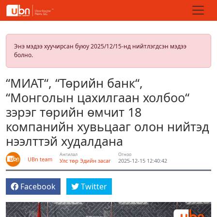
Энэ мэдээ хуучирсан буюу 2025/12/15-нд нийтлэгдсэн мэдээ
болно.
“МИАТ“, “Төрийн банк“,
“Монголын цахилгаан холбоо“
зэрэг төрийн өмчит 18
компанийн хувьцааг олон нийтэд
нээлттэй худалдана
Ангилал
Огноо
UBn team
Улс төр
Эдийн засаг
2025-12-15 12:40:42
Facebook
Twitter