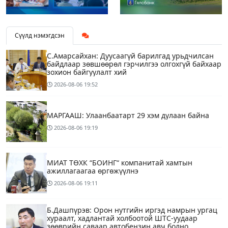
Сүүлд нэмэгдсэн
С.Амарсайхан: Дуусаагүй барилгад урьдчилсан
байдлаар зөвшөөрөл гэрчилгээ олгохгүй байхаар
зохион байгуулалт хий
2026-08-06
19:52
МАРГААШ: Улаанбаатарт 29 хэм дулаан байна
2026-08-06
19:19
МИАТ ТӨХК “БОИНГ“ компанитай хамтын
ажиллагаагаа өргөжүүлнэ
2026-08-06
19:11
Б.Дашпүрэв: Орон нутгийн иргэд намрын ургац
хураалт, хадлантай холбоотой ШТС-уудаар
зөөврийн саваар автобензин авч болно