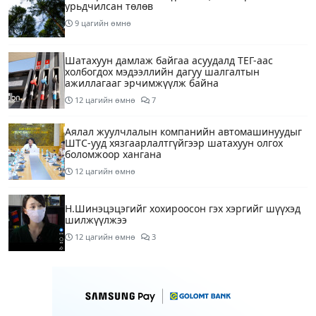
урьдчилсан төлөв
9 цагийн өмнө
Шатахуун дамлаж байгаа асуудалд ТЕГ-аас
холбогдох мэдээллийн дагуу шалгалтын
ажиллагааг эрчимжүүлж байна
12 цагийн өмнө
7
Аялал жуулчлалын компанийн автомашинуудыг
ШТС-ууд хязгаарлалтгүйгээр шатахуун олгох
боломжоор хангана
12 цагийн өмнө
Н.Шинэцэцэгийг хохироосон гэх хэргийг шүүхэд
шилжүүлжээ
12 цагийн өмнө
3
АҮЭБЯ: Шатахууныг 50 мянган төгрөгт олгож
байгааг 100 мянга болгож нэмэгдүүлэхээр
ажиллаж байна
14 цагийн өмнө
4