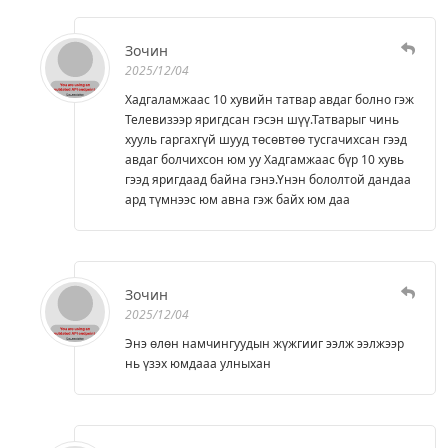
Зочин
2025/12/04
Хадгаламжаас 10 хувийн татвар авдаг болно гэж
Телевизээр яригдсан гэсэн шүү.Татварыг чинь
хууль гаргахгүй шууд төсөвтөө тусгачихсан гээд
авдаг болчихсон юм уу Хадгамжаас бүр 10 хувь
гээд яригдаад байна гэнэ.Үнэн бололтой дандаа
ард түмнээс юм авна гэж байх юм даа
Зочин
2025/12/04
Энэ өлөн намчингуудын жүжгииг ээлж ээлжээр
нь үзэх юмдааа улныхан