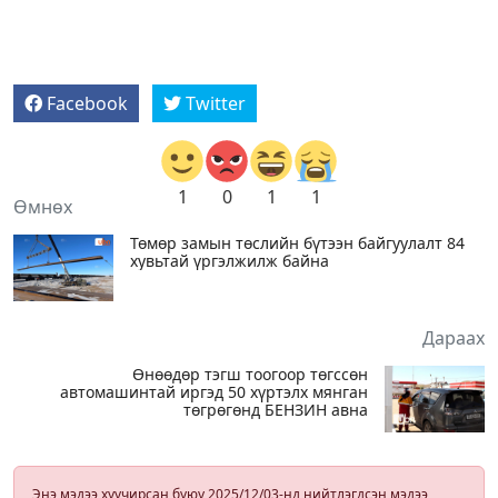
Facebook
Twitter
1
0
1
1
Өмнөх
Төмөр замын төслийн бүтээн байгуулалт 84
хувьтай үргэлжилж байна
Дараах
Өнөөдөр тэгш тоогоор төгссөн
автомашинтай иргэд 50 хүртэлх мянган
төгрөгөнд БЕНЗИН авна
Энэ мэдээ хуучирсан буюу 2025/12/03-нд нийтлэгдсэн мэдээ