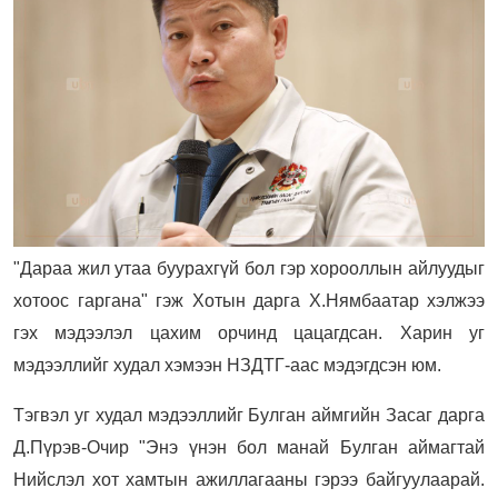
"Дараа жил утаа буурахгүй бол гэр хорооллын айлуудыг
хотоос гаргана" гэж Хотын дарга Х.Нямбаатар хэлжээ
гэх мэдээлэл цахим орчинд цацагдсан. Харин уг
мэдээллийг худал хэмээн НЗДТГ-аас мэдэгдсэн юм.
Тэгвэл уг худал мэдээллийг Булган аймгийн Засаг дарга
Д.Пүрэв-Очир "Энэ үнэн бол манай Булган аймагтай
Нийслэл хот хамтын ажиллагааны гэрээ байгуулаарай.