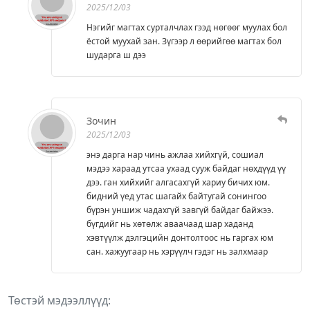
2025/12/03
Нэгийг магтах сурталчлах гээд нөгөөг муулах бол
ёстой муухай зан. Зүгээр л өөрийгөө магтах бол
шударга ш дээ
Зочин
2025/12/03
энэ дарга нар чинь ажлаа хийхгүй, сошиал
мэдээ хараад утсаа ухаад сууж байдаг нөхдүүд үү
дээ. ган хийхийг алгасахгүй хариу бичих юм.
бидний үед утас шагайх байтугай сонингоо
бүрэн уншиж чадахгүй завгүй байдаг байжээ.
бүгдийг нь хөтөлж аваачаад шар хаданд
хэвтүүлж дэлгэцийн донтолтоос нь гаргах юм
сан. хажуугаар нь хэрүүлч гэдэг нь залхмаар
Төстэй мэдээллүүд: