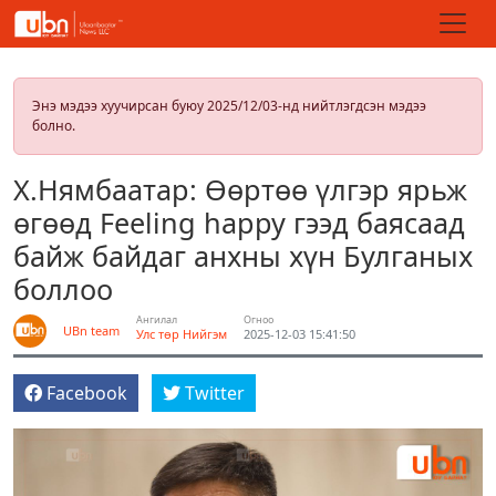
Энэ мэдээ хуучирсан буюу 2025/12/03-нд нийтлэгдсэн мэдээ
болно.
Х.Нямбаатар: Өөртөө үлгэр ярьж
өгөөд Feeling happy гээд баясаад
байж байдаг анхны хүн Булганых
боллоо
Ангилал
Огноо
UBn team
Улс төр
Нийгэм
2025-12-03 15:41:50
Facebook
Twitter