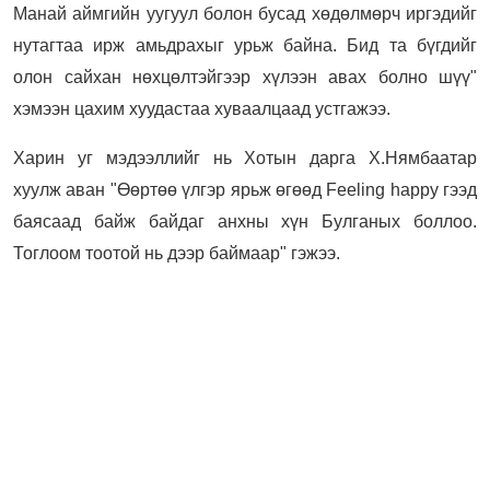
Манай аймгийн уугуул болон бусад хөдөлмөрч иргэдийг
нутагтаа ирж амьдрахыг урьж байна. Бид та бүгдийг
олон сайхан нөхцөлтэйгээр хүлээн авах болно шүү"
хэмээн цахим хуудастаа хуваалцаад устгажээ.
Харин уг мэдээллийг нь Хотын дарга Х.Нямбаатар
хуулж аван "Өөртөө үлгэр ярьж өгөөд Feeling happy гээд
баясаад байж байдаг анхны хүн Булганых боллоо.
Тоглоом тоотой нь дээр баймаар" гэжээ.