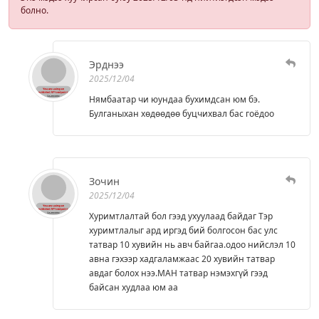
болно.
Эрднээ
2025/12/04
Нямбаатар чи юундаа бухимдсан юм бэ.
Булганыхан хөдөөдөө буцчихвал бас гоёдоо
Зочин
2025/12/04
Хуримтлалтай бол гээд ухуулаад байдаг Тэр
хуримтлалыг ард иргэд бий болгосон бас улс
татвар 10 хувийн нь авч байгаа.одоо нийслэл 10
авна гэхээр хадгаламжаас 20 хувийн татвар
авдаг болох нээ.МАН татвар нэмэхгүй гээд
байсан худлаа юм аа