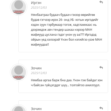
Иргэн
2025/12/03
Нянбаатраа будаач будаач гэхээр өөрийгөө
будав гэгчээр ирэх 26- онд УБ- хотын иргэдийг
хэдэн зуун тэрбумаар тогож, хадгламжаас нь
дээрэмдэж авч тендер шахаа нэрээр МАН
мафиууд цуслана гэдэг үнэн үү аа??? Иргэдэд
ойрын үед хэлээрэй Үнэн бол нэгийгээ үзэе МАН
мафиуудаа!!
Зочин
2025/12/03
Нямбаа аргаа барж бна даа. Үнэн гэж байдаг хэн
ч байсан гүйцэгддэг шүү... толгойгоо ажиллуул.
Зочин