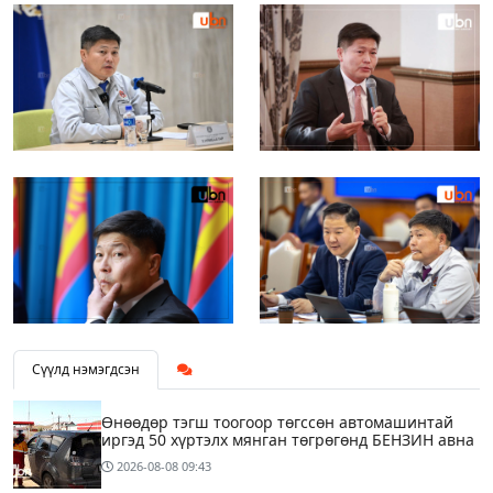
Сүүлд нэмэгдсэн
Өнөөдөр тэгш тоогоор төгссөн автомашинтай
иргэд 50 хүртэлх мянган төгрөгөнд БЕНЗИН авна
2026-08-08
09:43