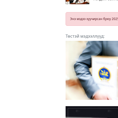
гэв
Энэ мэдээ хуучирсан буюу 202
Төстэй мэдээллүүд: