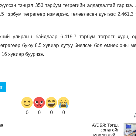
үүлсэн тэнцэл 353 тэрбум төгрөгийн алдагдалтай гарчээ. 
.5 тэрбум төгрөгөөр нэмэгдэж, төлөвлөсөн дүнгээс 2.461.3
хний улирлын байдлаар 6.419.7 тэрбум төгрөгт хүрч, о
төгрөгөөр буюу 8.5 хувиар дутуу биелсэн бол өмнөх оны м
 16 хувиар буурчээ.
er
0
0
0
0
ая
АҮЭБЯ: Тэгш,
сондгойг
а
мөрдөөгүй 7