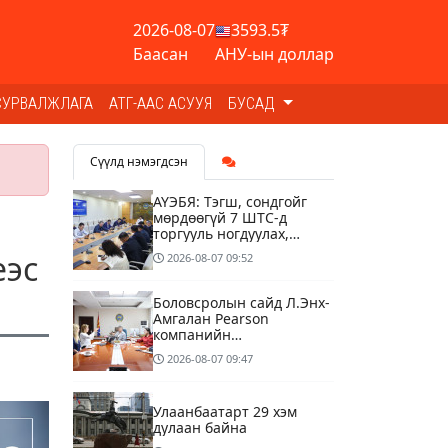
2026-08-07
3593.5₮
Баасан
АНУ-ын доллар
СУРВАЛЖЛАГА
АТГ-ААС АСУУЯ
БУСАД
Сүүлд нэмэгдсэн
АҮЭБЯ: Тэгш, сондгойг
мөрдөөгүй 7 ШТС-д
торгууль ногдуулах,
тусгай зөвшөөрлийг нь
еэс
2026-08-07
09:52
цуцлах хүртэл арга
хэмжээ авахыг сануулав
Боловсролын сайд Л.Энх-
Амгалан Pearson
компанийн
удирдлагуудтай уулзаж,
2026-08-07
09:47
хамтын ажиллагааг
гүнзгийрүүлэх талаар
ярилцжээ
Улаанбаатарт 29 хэм
дулаан байна