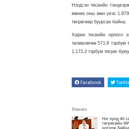
Нэгдсэн төсвийн тэнцвэрж
өмнөх оны мөн үеэс 1.979
төгрөгөөр буурсан байна.
Харин төсвийн орлого э
төлөвлөгөө 571.8 тэрбум 
1.172.2 тэрбум төгрөг буюу
Facebook
Twitt
Өмнөх
Нэг хүнд 40 с
төгрөгийн ӨР
ногдож байн