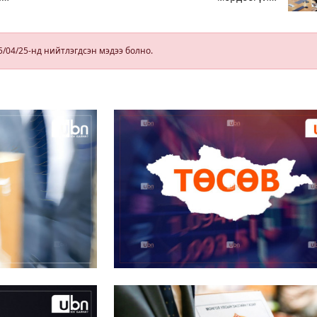
ШТС-д торгууль
ногдуулах,
тусгай
зөвшөөрлийг
5/04/25-нд нийтлэгдсэн мэдээ болно.
нь цуцлах
хүртэл арга
хэмжээ авахыг
сануулав