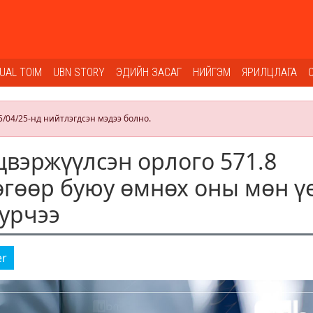
SUAL TOIM
UBN STORY
ЭДИЙН ЗАСАГ
НИЙГЭМ
ЯРИЛЦЛАГА
5/04/25-нд нийтлэгдсэн мэдээ болно.
цвэржүүлсэн орлого 571.8
өгөөр буюу өмнөх оны мөн ү
уурчээ
er