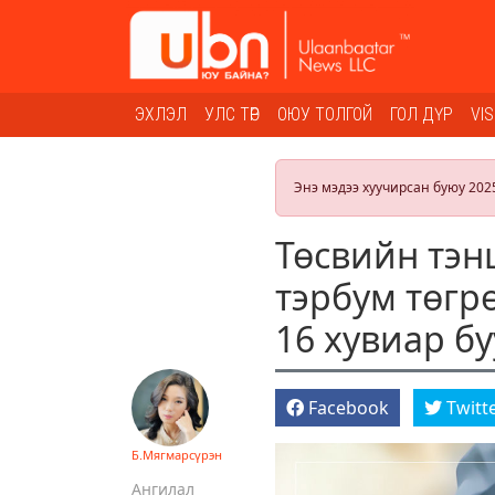
ЭХЛЭЛ
УЛС ТӨР
ОЮУ ТОЛГОЙ
ГОЛ ДҮР
VI
Энэ мэдээ хуучирсан буюу 202
Төсвийн тэн
тэрбум төгр
16 хувиар б
Facebook
Twitt
Б.Мягмарсүрэн
Ангилал