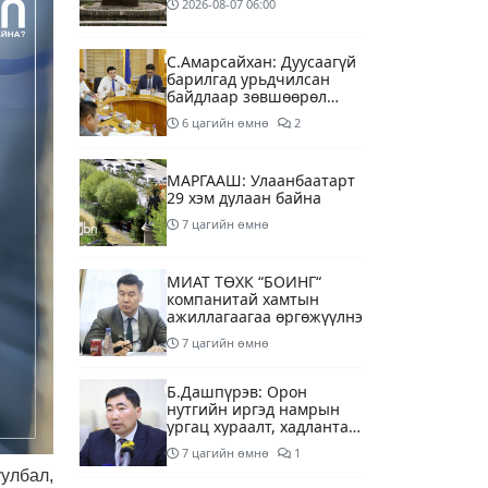
2026-08-07
06:00
С.Амарсайхан: Дуусаагүй
барилгад урьдчилсан
байдлаар зөвшөөрөл
гэрчилгээ олгохгүй
6 цагийн өмнө
2
байхаар зохион
байгуулалт хий
МАРГААШ: Улаанбаатарт
29 хэм дулаан байна
7 цагийн өмнө
МИАТ ТӨХК “БОИНГ“
компанитай хамтын
ажиллагаагаа өргөжүүлнэ
7 цагийн өмнө
Б.Дашпүрэв: Орон
нутгийн иргэд намрын
ургац хураалт, хадлантай
холбоотой ШТС-уудаар
7 цагийн өмнө
1
зөөврийн саваар
улбал,
автобензин авч болно