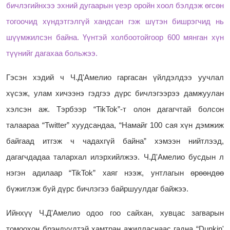
бичлэгийнхээ эхний дугаарын үеэр оройн хоол бэлдэж өгсөн
тогоочид хүндэтгэлгүй хандсан гэж шүтэн бишрэгчид нь
шүүмжилсэн байна. Үүнтэй холбоотойгоор 600 мянган хүн
түүнийг дагахаа больжээ.
Гэсэн хэдий ч Ч.Д'Амелио гаргасан үйлдэлдээ уучлал
хүсэж, улам хичээнэ гэдгээ дүрс бичлэгээрээ дамжуулан
хэлсэн аж. Тэрбээр “TikTok”-т олон дагагчтай болсон
талаараа “Twitter” хуудсандаа, “Намайг 100 сая хүн дэмжиж
байгаад итгэж ч чадахгүй байна” хэмээн нийтлээд,
дагагчдадаа талархал илэрхийлжээ. Ч.Д'Амелио бусдын л
нэгэн адилаар “TikTok” хаяг нээж, унтлагын өрөөндөө
бүжиглэж буй дүрс бичлэгээ байршуулдаг байжээ.
Ийнхүү Ч.Д'Амелио одоо гоо сайхан, хувцас загварын
томоохон брэндүүдтэй хамтран ажилласнаас гадна “Dunkin'