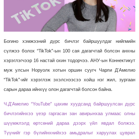
Богино хэмжээний дүрс бичлэг байршуулдаг нийгмийн
сүлжээ болох “TikTok”-ын 100 сая дагагчтай болсон анхны
хэрэглэгчээр 16 настай охин тодорчээ. АНУ-ын Коннектикут
муж улсын Норуолк хотын оршин суугч Чарли Д'Амелио
“TikTok”-ийг хэрэглэж эхэлснээсээ хойш нэг жил, зургаан
сарын дараа ийнхүү олон дагагчтай болсон байна.
Ч.Д'Амелио “YouTube” цахим хуудсанд байршуулсан дүрс
бичлэгийнхээ үеэр гаргасан зан авирынхаа улмаас олны
шүүмжлэлд өртсөний дараа дээрх үйл явдал болжээ.
Түүнийг гэр бүлийнхнийхээ амьдралыг харуулах цуврал