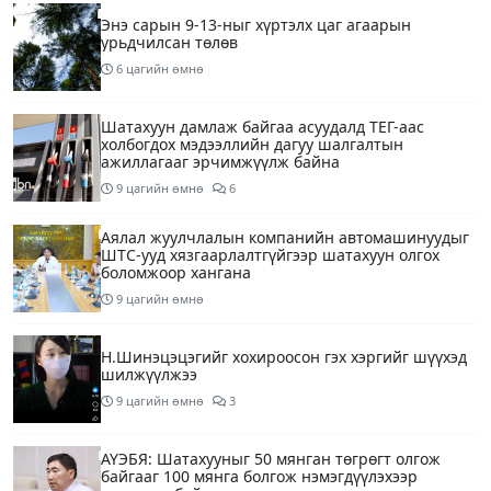
Энэ сарын 9-13-ныг хүртэлх цаг агаарын
урьдчилсан төлөв
6 цагийн өмнө
Шатахуун дамлаж байгаа асуудалд ТЕГ-аас
холбогдох мэдээллийн дагуу шалгалтын
ажиллагааг эрчимжүүлж байна
9 цагийн өмнө
6
Аялал жуулчлалын компанийн автомашинуудыг
ШТС-ууд хязгаарлалтгүйгээр шатахуун олгох
боломжоор хангана
9 цагийн өмнө
Н.Шинэцэцэгийг хохироосон гэх хэргийг шүүхэд
шилжүүлжээ
9 цагийн өмнө
3
АҮЭБЯ: Шатахууныг 50 мянган төгрөгт олгож
байгааг 100 мянга болгож нэмэгдүүлэхээр