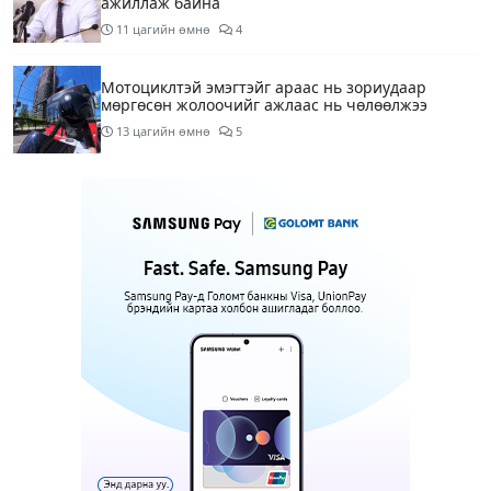
ажиллаж байна
11 цагийн өмнө
4
Мотоциклтэй эмэгтэйг араас нь зориудаар
мөргөсөн жолоочийг ажлаас нь чөлөөлжээ
13 цагийн өмнө
5
Монополын эсрэг газрыг асуудлаас зугтаалгүй
шатахуун дамлан зарж буй асуудалд хяналт
тавихыг үүрэгдэв
13 цагийн өмнө
2
Тарвас ачих ажилд туслахаар гэрээсээ гарсан 10
настай охиныг 7 дахь өдрөө хайж байна
13 цагийн өмнө
2
АҮЭБЯ: Тэгш, сондгойг мөрдөөгүй 7 ШТС-д
торгууль ногдуулах, тусгай зөвшөөрлийг нь
цуцлах хүртэл арга хэмжээ авахыг сануулав
14 цагийн өмнө
4