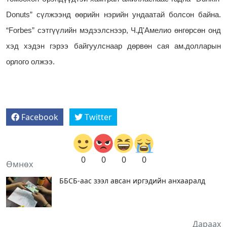
Donuts” сүлжээнд өөрийн нэрийн ундаатай болсон байна.
“Forbes” сэтгүүлийн мэдээлснээр, Ч.Д'Амелио өнгөрсөн онд
хэд хэдэн гэрээ байгуулснаар дөрвөн сая ам.долларын
орлого олжээ.
Facebook
Twitter
0
0
0
0
Өмнөх
ББСБ-аас зээл авсан иргэдийн анхааралд
Дараах