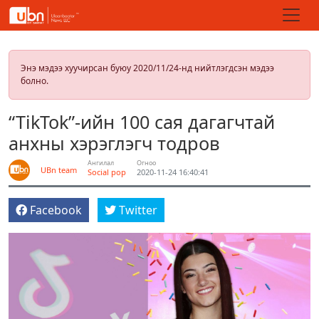
Энэ мэдээ хуучирсан буюу 2020/11/24-нд нийтлэгдсэн мэдээ
болно.
“TikTok”-ийн 100 сая дагагчтай
анхны хэрэглэгч тодров
Ангилал
Огноо
UBn team
Social pop
2020-11-24 16:40:41
Facebook
Twitter