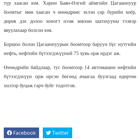
түр хаасан юм. Харин Баян-Өлгий аймгийн Цагааннуур
боомтыг мөн хаасан ч өнөөдрөөс эхлэн сар бүрийн хоёр,
дөрөв дэх долоо хоногт нээж зөвхөн шатахууны тээвэр
явуулахаар болсон юм.
Боршоо болон Цагааннуурын боомтоор баруун бүс нутгийн
нефть, нефтийн бүтээгдэхүүний 75 хувь орж ирдэг аж.
Өнөөдрийн байдлаар, тус боомтоор 14 автомашин нефтийн
бүтээгдэхүүн орж ирсэн бөгөөд ачаагаа буулгаад өдөртөө
хилээр буцаж гарч буйг тодотгов.
Facebook
Twitter