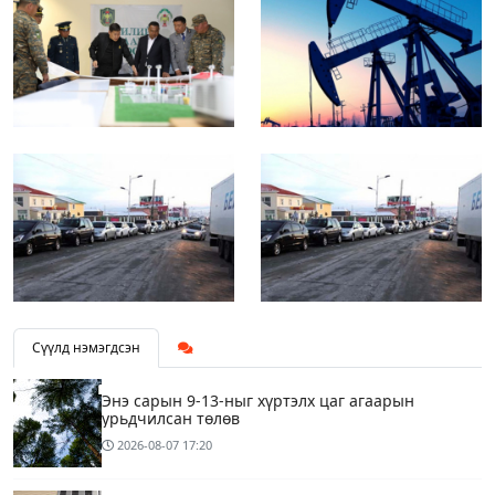
Сүүлд нэмэгдсэн
Энэ сарын 9-13-ныг хүртэлх цаг агаарын
урьдчилсан төлөв
2026-08-07
17:20