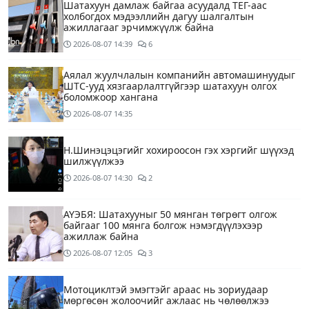
Шатахуун дамлаж байгаа асуудалд ТЕГ-аас
холбогдох мэдээллийн дагуу шалгалтын
ажиллагааг эрчимжүүлж байна
2026-08-07
14:39
6
Аялал жуулчлалын компанийн автомашинуудыг
ШТС-ууд хязгаарлалтгүйгээр шатахуун олгох
боломжоор хангана
2026-08-07
14:35
Н.Шинэцэцэгийг хохироосон гэх хэргийг шүүхэд
шилжүүлжээ
2026-08-07
14:30
2
АҮЭБЯ: Шатахууныг 50 мянган төгрөгт олгож
байгааг 100 мянга болгож нэмэгдүүлэхээр
ажиллаж байна
2026-08-07
12:05
3
Мотоциклтэй эмэгтэйг араас нь зориудаар
мөргөсөн жолоочийг ажлаас нь чөлөөлжээ