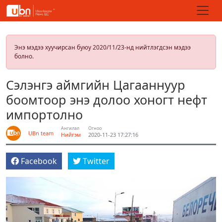
Энэ мэдээ хуучирсан буюу 2020/11/23-нд нийтлэгдсэн мэдээ
болно.
Сэлэнгэ аймгийн Цагааннуур
боомтоор энэ долоо хоногт нефт
импортолно
Ангилал
Огноо
UBn team
Нийгэм
2020-11-23 17:27:16
Facebook
Twitter