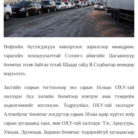
Нефтийн бүтээгдэхүүн импортлох зорилгоор өнөөдрөөс
гарагийн зохицуулалттай Сэлэнгэ аймгийн Цагааннуур
боомтыг нээж байгаа тухай Шадар сайд Я.Содбаатар өнөөдөр
мэдээллээ.
Засгийн газрын тогтоолоор энэ сарын 16-наас ОХУ-тай
хиллэдэг бүх хилийн боомтоор нэвтрэх ачаа тээврийн
хөдөлгөөнийг зогсоосон. Тодруулбал, ОХУ-тай хиллэдэг
Алтанбулаг боомтыг нэгдүгээр сарын 18-ны өдөр хүртэл хоёр
сарын хугацаанд хаах, мөн ОХУ-тай хиллэдэг Тэс, Арцсуурь,
Ульхан, Эрээнцав, Боршоо боомтыг тодорхойгүй хугацаагаар