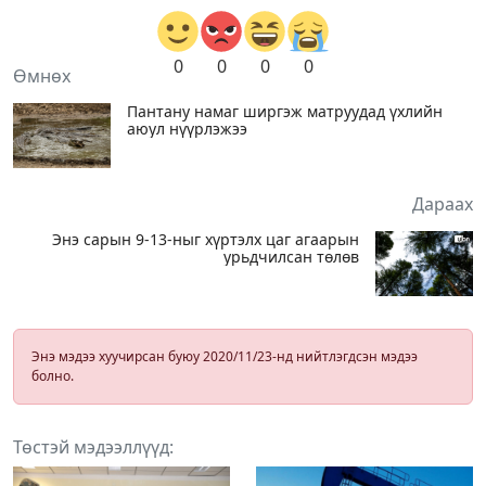
0
0
0
0
Өмнөх
Пантану намаг ширгэж матруудад үхлийн
аюул нүүрлэжээ
Дараах
Энэ сарын 9-13-ныг хүртэлх цаг агаарын
урьдчилсан төлөв
Энэ мэдээ хуучирсан буюу 2020/11/23-нд нийтлэгдсэн мэдээ
болно.
Төстэй мэдээллүүд: