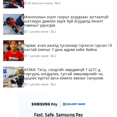
30 минутын өмнө
4
Монополын эсрэг газрыг асуудлаас зугтаалгүй
шатахуун дамлан зарж буй асуудалд хяналт
тавихыг үүрэгдэв
1 цагийн өмнө
2
Тарвас ачих ажилд туслахаар гэрээсээ гарсан 10
настай охиныг 7 дахь өдрөө хайж байна
1 цагийн өмнө
2
АҮЭБЯ: Тэгш, сондгойг мөрдөөгүй 7 ШТС-д
торгууль ногдуулах, тусгай зөвшөөрлийг нь
цуцлах хүртэл арга хэмжээ авахыг сануулав
1 цагийн өмнө
2
Боловсролын сайд Л.Энх-Амгалан Pearson
компанийн удирдлагуудтай уулзаж, хамтын
ажиллагааг гүнзгийрүүлэх талаар ярилцжээ
1 цагийн өмнө