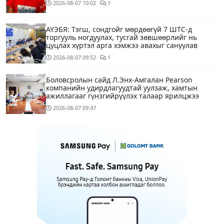
2026-08-07
10:02
1
АҮЭБЯ: Тэгш, сондгойг мөрдөөгүй 7 ШТС-д
торгууль ногдуулах, тусгай зөвшөөрлийг нь
цуцлах хүртэл арга хэмжээ авахыг сануулав
2026-08-07
09:52
1
Боловсролын сайд Л.Энх-Амгалан Pearson
компанийн удирдлагуудтай уулзаж, хамтын
ажиллагааг гүнзгийрүүлэх талаар ярилцжээ
2026-08-07
09:47
Улаанбаатарт 29 хэм дулаан байна
3 цагийн өмнө
С.Амарсайхан: Дуусаагүй барилгад урьдчилсан
байдлаар зөвшөөрөл гэрчилгээ олгохгүй байхаар
зохион байгуулалт хий
13 цагийн өмнө
6