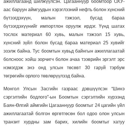
ажиллагаанд шилжүүлсэн. Цагааннуур боомтоор ОХУ-
аас баруун аймгуудын хэрэглээний нефть болон хүнсний
бүтээгдэхүүн, малын тэжээл, бусад бараа
бүтээгдэхүүнийг импортлон оруулж ирдэг. Үүнд шатах
тослох материал 60 хувь, малын тэжээл 15 хувь,
хүнсний зүйл болон бусад бараа материал 25 хувийг
эзэлж байна. Тус боомтын хувьд байнгын ажиллагаатай
болсноос хойш зорчигч болон ачаа тээврийн эргэлт эрс
нэмэгдэж энэ онд улсын төсөвт 30 гаруй тэрбум
төгрөгийн орлого төвлөрүүлээд байна.
Монгол Улсын Засгийн газраас дэвшүүлсэн “Шинэ
сэргэлтийн бодлого”-ын Боомтын сэргэлтийн хүрээнд
Баян-Өлгий аймгийн Цагааннуур боомтыг 24 цагийн үйл
ажиллагаатай болгон өргөтгөсөн бол одоо олон улсын
транзит хурдны зам барих, хилийн боомтыг хатуу