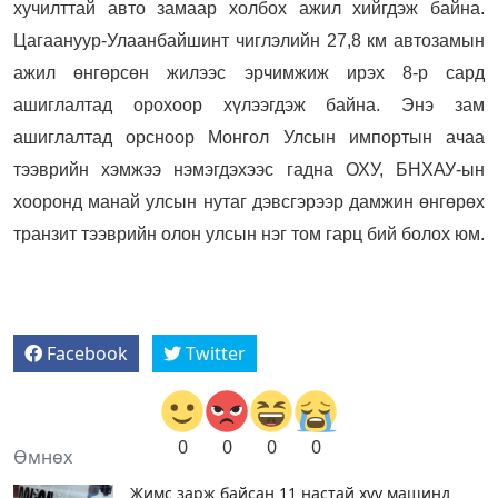
хучилттай авто замаар холбох ажил хийгдэж байна.
Цагаануур-Улаанбайшинт чиглэлийн 27,8 км автозамын
ажил өнгөрсөн жилээс эрчимжиж ирэх 8-р сард
ашиглалтад орохоор хүлээгдэж байна. Энэ зам
ашиглалтад орсноор Монгол Улсын импортын ачаа
тээврийн хэмжээ нэмэгдэхээс гадна ОХУ, БНХАУ-ын
хооронд манай улсын нутаг дэвсгэрээр дамжин өнгөрөх
транзит тээврийн олон улсын нэг том гарц бий болох юм.
Facebook
Twitter
0
0
0
0
Өмнөх
Жимс зарж байсан 11 настай хүү машинд