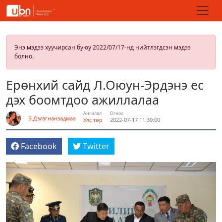
Энэ мэдээ хуучирсан буюу 2022/07/17-нд нийтлэгдсэн мэдээ
болно.
Ерөнхий сайд Л.Оюун-Эрдэнэ ес
дэх боомтдоо ажиллалаа
Ангилал
Огноо
Э.Дэлэгнанзадмаа
Улс төр
2022-07-17 11:39:00
Facebook
Twitter