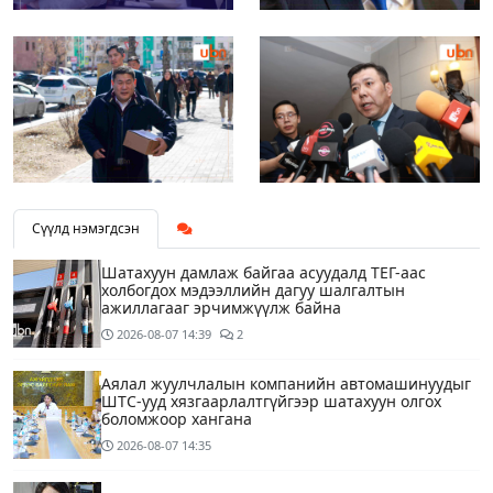
Сүүлд нэмэгдсэн
Шатахуун дамлаж байгаа асуудалд ТЕГ-аас
холбогдох мэдээллийн дагуу шалгалтын
ажиллагааг эрчимжүүлж байна
2026-08-07
14:39
2
Аялал жуулчлалын компанийн автомашинуудыг
ШТС-ууд хязгаарлалтгүйгээр шатахуун олгох
боломжоор хангана
2026-08-07
14:35