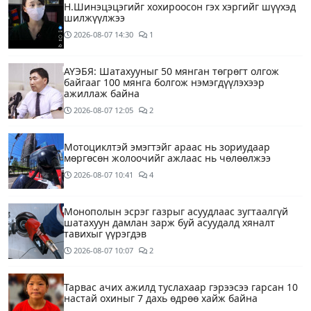
Н.Шинэцэцэгийг хохироосон гэх хэргийг шүүхэд
шилжүүлжээ
2026-08-07
14:30
1
АҮЭБЯ: Шатахууныг 50 мянган төгрөгт олгож
байгааг 100 мянга болгож нэмэгдүүлэхээр
ажиллаж байна
2026-08-07
12:05
2
Мотоциклтэй эмэгтэйг араас нь зориудаар
мөргөсөн жолоочийг ажлаас нь чөлөөлжээ
2026-08-07
10:41
4
Монополын эсрэг газрыг асуудлаас зугтаалгүй
шатахуун дамлан зарж буй асуудалд хяналт
тавихыг үүрэгдэв
2026-08-07
10:07
2
Тарвас ачих ажилд туслахаар гэрээсээ гарсан 10
настай охиныг 7 дахь өдрөө хайж байна