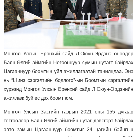
Монгол Улсын Ерөнхий сайд Л.Оюун-Эрдэнэ өнөөдөр
Баян-Өлгий аймгийн Ногооннуур сумын нутагт байрлах
Цагааннуур боомтын үйл ажиллагаатай танилцлаа. Энэ
нь “Шинэ сэргэлтийн бодлого”-ын Боомтын сэргэлтийн
хүрээнд Монгол Улсын Ерөнхий сайд Л.Оюун-Эрдэнийн
ажиллаж буй ес дэх боомт юм.
Монгол Улсын Засгийн газрын 2021 оны 155 дугаар
тогтоолоор Баян-Өлгий аймгийн нутаг дэвсгэрт байрлах
авто замын Цагааннуур боомтыг 24 цагийн байнгын