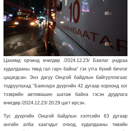
Цахимд орчинд өчигдөр /2024.12.23/ Баялаг ундраа
худалдааны төвд гал гарч байна" гэх утга бүхий бичлэг
цацагдсан. Энэ дагуу Онцгой байдлын байгууллагаас
тодруулахад "Баянзүрх дүүргийн 42 дугаар хороонд хог
тээврийн автомашин шатаж байна гэсэн дуудлага
өчигдөр /2024.12.23/ 20:29 цагт ирсэн.
Тус дүүргийн Онцгой байдлын хэлтсийн 63 дугаар
ангийн алба хаагчдыг очход, худалдааны төвийн