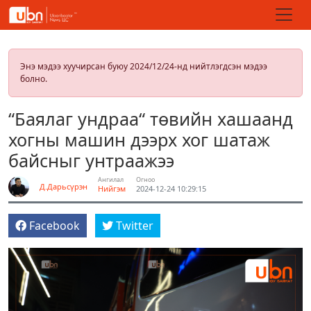
Энэ мэдээ хуучирсан буюу 2024/12/24-нд нийтлэгдсэн мэдээ
болно.
“Баялаг ундраа“ төвийн хашаанд
хогны машин дээрх хог шатаж
байсныг унтраажээ
Ангилал
Огноо
Д.Дарьсүрэн
Нийгэм
2024-12-24 10:29:15
Facebook
Twitter