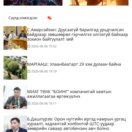
Сүүлд нэмэгдсэн
С.Амарсайхан: Дуусаагүй барилгад урьдчилсан
байдлаар зөвшөөрөл гэрчилгээ олгохгүй байхаар
зохион байгуулалт хий
2026-08-06
19:52
МАРГААШ: Улаанбаатарт 29 хэм дулаан байна
2026-08-06
19:19
МИАТ ТӨХК “БОИНГ“ компанитай хамтын
ажиллагаагаа өргөжүүлнэ
2026-08-06
19:11
Б.Дашпүрэв: Орон нутгийн иргэд намрын ургац
хураалт, хадлантай холбоотой ШТС-уудаар
зөөврийн саваар автобензин авч болно