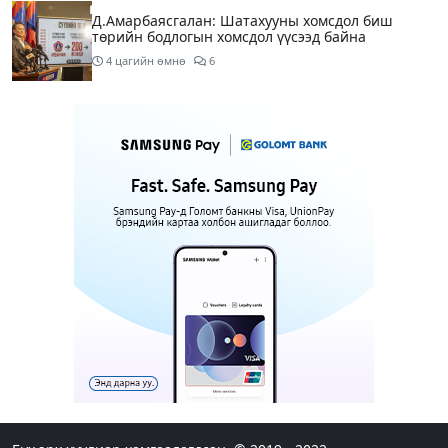
Д.Амарбаясгалан: Шатахууны хомсдол биш
төрийн бодлогын хомсдол үүсээд байна
4 цагийн өмнө
6
Нэгдүгээр хорооллын арын замыг өнөөдөр орой
23:00 цагаас түр хааж, борооны ус зайлуулах
шугамын хөндлөн сэтэлгээ хийнэ
5 цагийн өмнө
1
Нэгдүгээр ангид элсэгчдийн бүртгэлийг энэ
сарын 17-ноос E-Mongolia системээр зохион
байгуулна
5 цагийн өмнө
Өнөөдөр тэгш тоогоор төгссөн автомашинтай
иргэд 50 хүртэлх мянган төгрөгөнд БЕНЗИН авна
6 цагийн өмнө
Нийслэлийн цэцэрлэгийн цахим бүртгэл энэ
сарын 10-нд эхэлж, иргэд дараах зүйлсийг