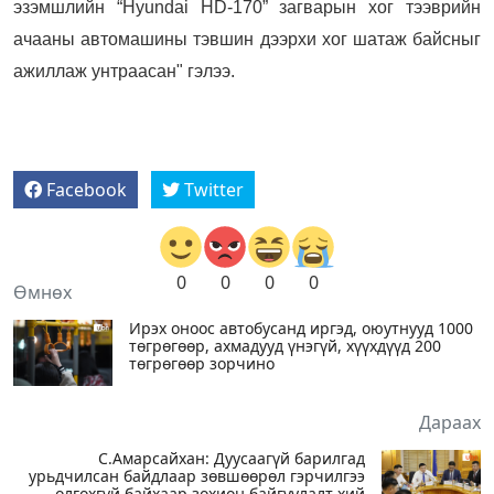
эзэмшлийн “Hyundai HD-170” загварын хог тээврийн
ачааны автомашины тэвшин дээрхи хог шатаж байсныг
ажиллаж унтраасан" гэлээ.
Facebook
Twitter
0
0
0
0
Өмнөх
Ирэх оноос автобусанд иргэд, оюутнууд 1000
төгрөгөөр, ахмадууд үнэгүй, хүүхдүүд 200
төгрөгөөр зорчино
Дараах
С.Амарсайхан: Дуусаагүй барилгад
урьдчилсан байдлаар зөвшөөрөл гэрчилгээ
олгохгүй байхаар зохион байгуулалт хий