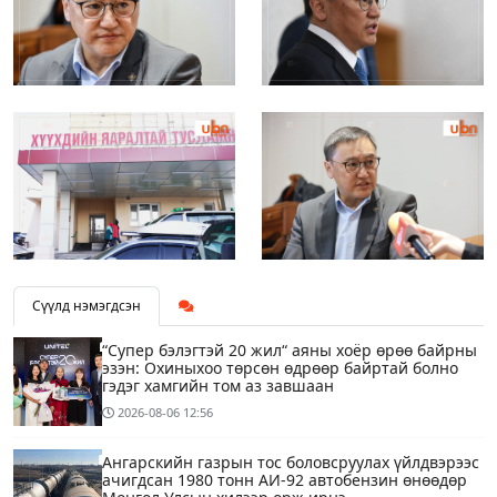
Сүүлд нэмэгдсэн
“Супер бэлэгтэй 20 жил“ аяны хоёр өрөө байрны
эзэн: Охиныхоо төрсөн өдрөөр байртай болно
гэдэг хамгийн том аз завшаан
2026-08-06
12:56
Ангарскийн газрын тос боловсруулах үйлдвэрээс
ачигдсан 1980 тонн АИ-92 автобензин өнөөдөр