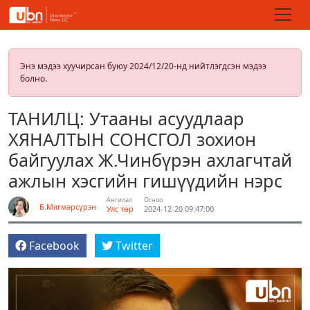
Энэ мэдээ хуучирсан буюу 2024/12/20-нд нийтлэгдсэн мэдээ
болно.
ТАНИЛЦ: Утааны асуудлаар
ХЯНАЛТЫН СОНСГОЛ зохион
байгуулах Ж.Чинбүрэн ахлагчтай
ажлын хэсгийн гишүүдийн нэрс
Ангилал
Огноо
Б.Мягмарсүрэн
Улс төр
2024-12-20 09:47:00
Facebook
Twitter