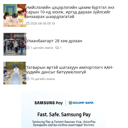
Нийслэлийн цэцэрлэгийн цахим бүртгэл энэ
сарын 10-нд эхэлж, иргэд дараах зүйлсийг
анхаарах шаардлагатай
2026-08-06
09:18
Улаанбаатарт 28 хэм дулаан
1 цагийн өмнө
1
Татварын өртэй шатахуун импортлогч ААН-
үүдийн дансыг битүүмжлэхгүй
10 цагийн өмнө
Маргааш Улаанбаатарт 28 хэм дулаан, багавтар
үүлтэй
12 цагийн өмнө
Шатахууны хомсдолтой холбогдуулан онцын
шаардлагагүй бол Монгол Улсад аялахгүй байхыг