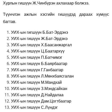
Хурлын гишүүн Ж.Чинбүрэн ахлахаар болжээ.
Түүнчлэн ажлын хэсгийн гишүүдэд дараах хүмүүс
багтав.
УИХ-ын гигшүүн Б.Бат-Эрдэнэ
УИХ-ын гишүүн
Ж.Бат-Эрдэнэ
УИХ-ын гишүүн Х.Баасанжаргал
УИХ-ын гишүүн Ц.Баатархүү
УИХ-ын гишүүн П.Батчимэг
УИХ-ын гишүүн Б.Баярбаатар
УИХ-ын гишүүн Г.Ганбаатар
УИХ-ын гишүүн Л.Мөнхбаясгалан
УИХ-ын гишүүн М.Мандхай
УИХ-ын гишүүн З.Мэндсайхан
УИХ-ын гишүүн Д.Найдалаа
УИХ-ын гишүүн Дам.Цогтбаатар
УИХ-ын гишүүн С.Лүндэг