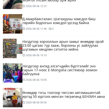
Монгол Улсын хилээр орж ирнэ
2026-08-06
12:31
Д.Амарбаясгалан: Шатахууны хомсдол биш
төрийн бодлогын хомсдол үүсээд байна
2026-08-06
11:46
5
Нэгдүгээр хорооллын арын замыг өнөөдөр орой
23:00 цагаас түр хааж, борооны ус зайлуулах
шугамын хөндлөн сэтэлгээ хийнэ
2026-08-06
10:10
Нэгдүгээр ангид элсэгчдийн бүртгэлийг энэ
сарын 17-ноос E-Mongolia системээр зохион
байгуулна
2026-08-06
10:05
Өнөөдөр тэгш тоогоор төгссөн автомашинтай
иргэд 50 хүртэлх мянган төгрөгөнд БЕНЗИН авна
2026-08-06
09:56