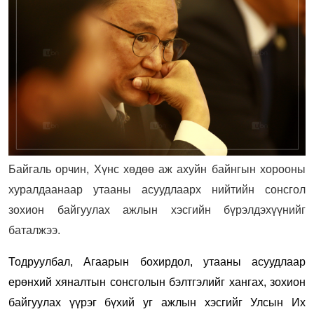
Байгаль орчин, Хүнс хөдөө аж ахуйн байнгын хорооны
хуралдаанаар утааны асуудлаарх нийтийн сонсгол
зохион байгуулах ажлын хэсгийн бүрэлдэхүүнийг
баталжээ.
Тодруулбал, Агаарын бохирдол, утааны асуудлаар
ерөнхий хяналтын сонсголын бэлтгэлийг хангах, зохион
байгуулах үүрэг бүхий уг ажлын хэсгийг Улсын Их