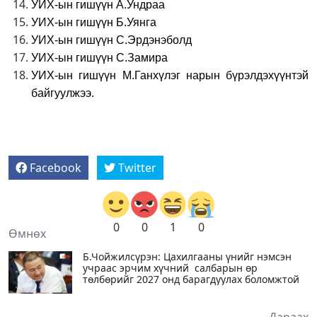
УИХ-ын гишүүн А.Ундраа
УИХ-ын гишүүн Б.Уянга
УИХ-ын гишүүн С.Эрдэнэболд
УИХ-ын гишүүн С.Замира
УИХ-ын гишүүн М.Ганхүлэг нарын бүрэлдэхүүнтэй
байгуулжээ.
Facebook
Twitter
0
0
1
0
Өмнөх
Б.Чойжилсүрэн: Цахилгааны үнийг нэмсэн
учраас эрчим хүчний салбарын өр
төлбөрийг 2027 онд барагдуулах боломжтой
Дараах