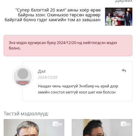
“Супер бэлэгтэй 20 жил“ аяны хоёр өрөө
байрны эзэн: Охиныхоо төрсөн өдрөөр
байртай болно гэдэг хамгийн том аз завшаан
Энэ мэдээ хуучирсан буюу 2024/12/20-нд нийтлэгдсэн мэдээ
болно.
Дэл
2024/12/20
Наадах чинь чадахгүй Энхбаяр нь арай дээр
эмийн сонсгол амтгүй хоол шиг юм болсон
Төстэй мэдээллүүд: