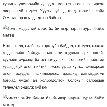
хувьд ч, улстөрчийн хувьд ч ямар нэгэн ашиг сонирхол
өвөрлөөгүй гэдгээ Хууль зүй, дотоод хэргийн сайд
О.Алтангэрэл мэдэгдсээр байгаа.
Нөгөө талд, салбарын эрх зүйн байдал, сэтгүүлч, хэвлэл
мэдээллийн байгууллагын ажилтнуудын эрх ашгийг
хуулийн хүрээнд баталгаажуулах нь өнөөгийн нийгэмд
үүсээд буй олон нийтийг эмзэглүүлэх хүртэл хүндэрсэн
олон асуудлыг шийдвэрлэх, цаашид давтагдахгүй
байхад чухал ач холбогдолтой болохыг салбарын
төлөөлөл онцолж буй юм.