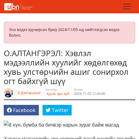
Энэ мэдээ хуучирсан буюу 2024/11/05-нд нийтлэгдсэн мэдээ
болно.
О.АЛТАНГЭРЭЛ: Хэвлэл
мэдээллийн хуулийг хөдөлгөхөд
хувь улстөрчийн ашиг сонирхол
огт байхгүй шүү
Ангилал
Огноо
Б.Дэлгэрцэцэг
Хууль эрх зүй
2024-11-05 12:00:00
Facebook
Twitter
Хэвлэл мэдээллийн эрх чөлөөний тухай хуулийн төслийн