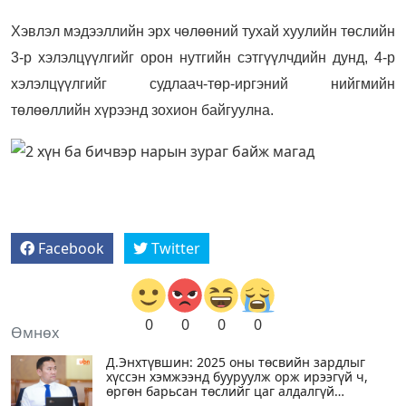
Хэвлэл мэдээллийн эрх чөлөөний тухай хуулийн төслийн
3-р хэлэлцүүлгийг орон нутгийн сэтгүүлчдийн дунд, 4-р
хэлэлцүүлгийг судлаач-төр-иргэний нийгмийн
төлөөллийн хүрээнд зохион байгуулна.
Facebook
Twitter
0
0
0
0
Өмнөх
Д.Энхтүвшин: 2025 оны төсвийн зардлыг
хүссэн хэмжээнд бууруулж орж ирээгүй ч,
өргөн барьсан төслийг цаг алдалгүй
хэлэлцэж, дэмжин батлуулна