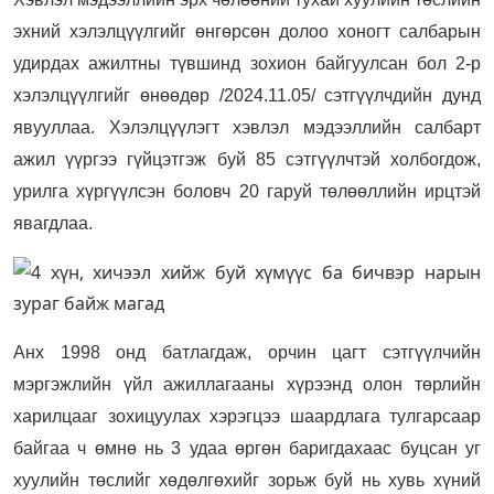
эхний хэлэлцүүлгийг өнгөрсөн долоо хоногт салбарын
удирдах ажилтны түвшинд зохион байгуулсан бол 2-р
хэлэлцүүлгийг өнөөдөр /2024.11.05/ сэтгүүлчдийн дунд
явууллаа.
Хэлэлцүүлэгт хэвлэл мэдээллийн салбарт
ажил үүргээ гүйцэтгэж буй 85 сэтгүүлчтэй холбогдож,
урилга хүргүүлсэн боловч 20 гаруй төлөөллийн ирцтэй
явагдлаа.
Анх 1998 онд батлагдаж, орчин цагт сэтгүүлчийн
мэргэжлийн үйл ажиллагааны хүрээнд олон төрлийн
харилцааг зохицуулах хэрэгцээ шаардлага тулгарсаар
байгаа ч өмнө нь 3 удаа өргөн баригдахаас буцсан уг
хуулийн төслийг хөдөлгөхийг зорьж буй нь хувь хүний