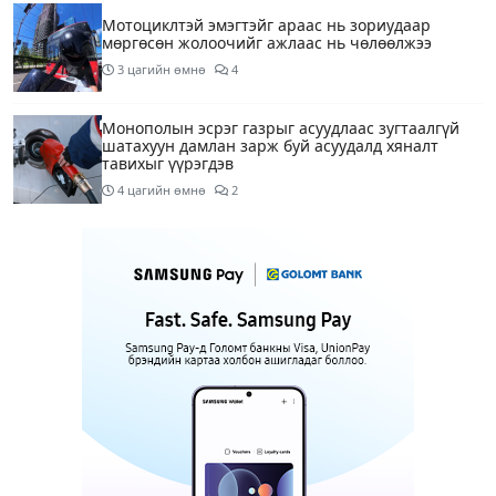
Мотоциклтэй эмэгтэйг араас нь зориудаар
мөргөсөн жолоочийг ажлаас нь чөлөөлжээ
3 цагийн өмнө
4
Монополын эсрэг газрыг асуудлаас зугтаалгүй
шатахуун дамлан зарж буй асуудалд хяналт
тавихыг үүрэгдэв
4 цагийн өмнө
2
Тарвас ачих ажилд туслахаар гэрээсээ гарсан 10
настай охиныг 7 дахь өдрөө хайж байна
4 цагийн өмнө
2
АҮЭБЯ: Тэгш, сондгойг мөрдөөгүй 7 ШТС-д
торгууль ногдуулах, тусгай зөвшөөрлийг нь
цуцлах хүртэл арга хэмжээ авахыг сануулав
4 цагийн өмнө
2
Боловсролын сайд Л.Энх-Амгалан Pearson
компанийн удирдлагуудтай уулзаж, хамтын