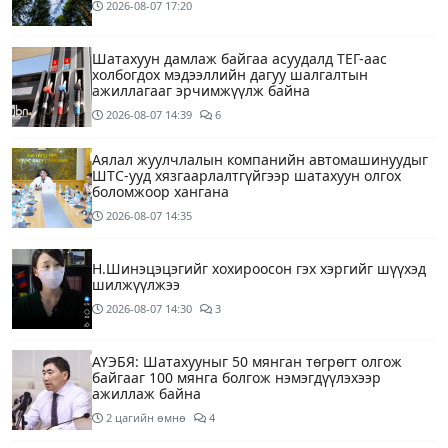
2026-08-07
17:20
Шатахуун дамлаж байгаа асуудалд ТЕГ-аас
холбогдох мэдээллийн дагуу шалгалтын
ажиллагааг эрчимжүүлж байна
2026-08-07
14:39
6
Аялал жуулчлалын компанийн автомашинуудыг
ШТС-ууд хязгаарлалтгүйгээр шатахуун олгох
боломжоор хангана
2026-08-07
14:35
Н.Шинэцэцэгийг хохироосон гэх хэргийг шүүхэд
шилжүүлжээ
2026-08-07
14:30
3
АҮЭБЯ: Шатахууныг 50 мянган төгрөгт олгож
байгааг 100 мянга болгож нэмэгдүүлэхээр
ажиллаж байна
2 цагийн өмнө
4