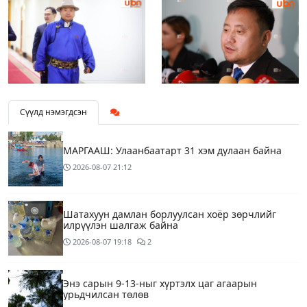
Сүүлд нэмэгдсэн
МАРГААШ: Улаанбаатарт 31 хэм дулаан байна
2026-08-07
21:12
Шатахуун дамлан борлуулсан хоёр зөрчлийг
илрүүлэн шалгаж байна
2026-08-07
19:18
2
Энэ сарын 9-13-ныг хүртэлх цаг агаарын
урьдчилсан төлөв