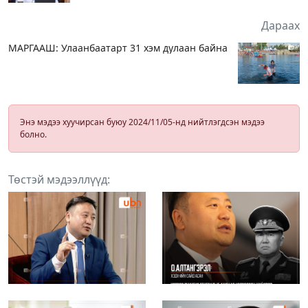
Дараах
МАРГААШ: Улаанбаатарт 31 хэм дулаан байна
Энэ мэдээ хуучирсан буюу 2024/11/05-нд нийтлэгдсэн мэдээ
болно.
Төстэй мэдээллүүд: