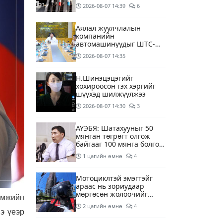
дагуу шалгалтын
2026-08-07
14:39
6
ажиллагааг эрчимжүүлж
байна
Аялал жуулчлалын
компанийн
автомашинуудыг ШТС-
ууд хязгаарлалтгүйгээр
2026-08-07
14:35
шатахуун олгох
боломжоор хангана
Н.Шинэцэцэгийг
хохироосон гэх хэргийг
шүүхэд шилжүүлжээ
2026-08-07
14:30
3
АҮЭБЯ: Шатахууныг 50
мянган төгрөгт олгож
байгааг 100 мянга болгож
нэмэгдүүлэхээр ажиллаж
1 цагийн өмнө
4
байна
Мотоциклтэй эмэгтэйг
араас нь зориудаар
мөргөсөн жолоочийг
амжийн
ажлаас нь чөлөөлжээ
2 цагийн өмнө
4
э үеэр