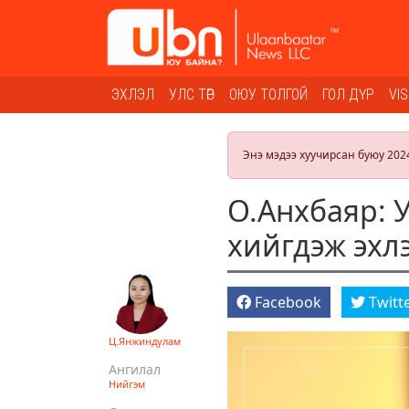
ЭХЛЭЛ
УЛС ТӨР
ОЮУ ТОЛГОЙ
ГОЛ ДҮР
VI
Энэ мэдээ хуучирсан буюу 202
О.Анхбаяр: У
хийгдэж эхл
Facebook
Twitt
Ц.Янжиндулам
Ангилал
Нийгэм