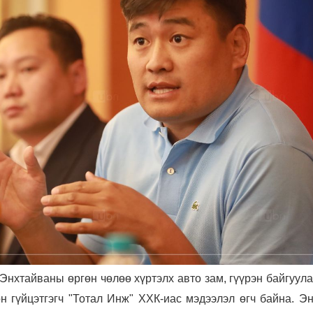
нхтайваны өргөн чөлөө хүртэлх авто зам, гүүрэн байгуул
 гүйцэтгэгч "Тотал Инж" ХХК-иас мэдээлэл өгч байна. Эн