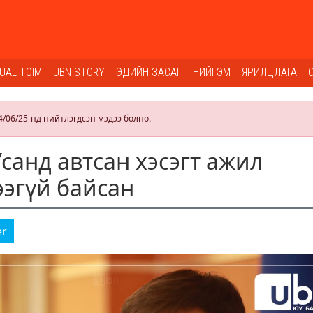
SUAL TOIM
UBN STORY
ЭДИЙН ЗАСАГ
НИЙГЭМ
ЯРИЛЦЛАГА
4/06/25-нд нийтлэгдсэн мэдээ болно.
санд автсан хэсэгт ажил
ээгүй байсан
er