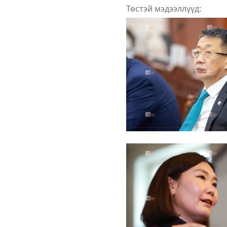
татгалзсан ту
Төстэй мэдээллүүд:
СЕХ хэлэлцэх
шаардлагагү
гэж ҮЗСЭН
БАЙНА