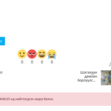
er
0
0
0
0
л:
Шатахуун
дамлан
борлуулсан
хоёр зөрчлийг
ЕХ-
илрүүлэн
шалгаж байна
4/06/25-нд нийтлэгдсэн мэдээ болно.