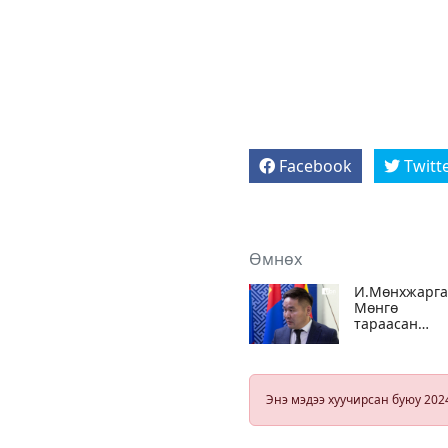
Facebook
Twitt
Өмнөх
И.Мөнхжарга
Мөнгө
тараасан
асуудлаар
гэрчтэй нь С
нд хандсан
боловч
Энэ мэдээ хуучирсан буюу 202
цагдаагийн
байгууллага
хэрэг нээхээс