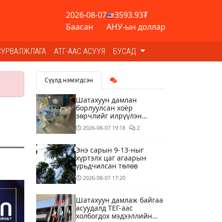
2026-08-07
3593.93₮
Баасан
АНУ-ын доллар
СУРВАЛЖЛАГА
АТГ-ААС АСУУЯ
БУСАД
Сүүлд нэмэгдсэн
Шатахуун дамлан
борлуулсан хоёр
зөрчлийг илрүүлэн
шалгаж байна
2026-08-07
19:18
2
Энэ сарын 9-13-ныг
хүртэлх цаг агаарын
урьдчилсан төлөв
2026-08-07
17:20
Шатахуун дамлаж байгаа
асуудалд ТЕГ-аас
холбогдох мэдээллийн