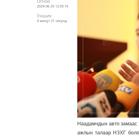
Огноо
2024-06-25 12:05:16
Унших
0 минут 21 секунд
Наадамчдын авто замаас Э
ажлын талаар НЗХГ болон