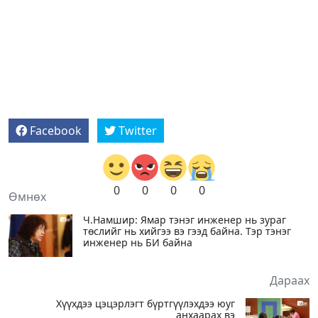
Facebook
Twitter
0
0
0
0
Өмнөх
Ч.Намшир: Ямар тэнэг инженер нь зураг
төслийг нь хийгээ вэ гээд байна. Тэр тэнэг
инженер нь БИ байна
Дараах
Хүүхдээ цэцэрлэгт бүртгүүлэхдээ юуг
анхаарах вэ