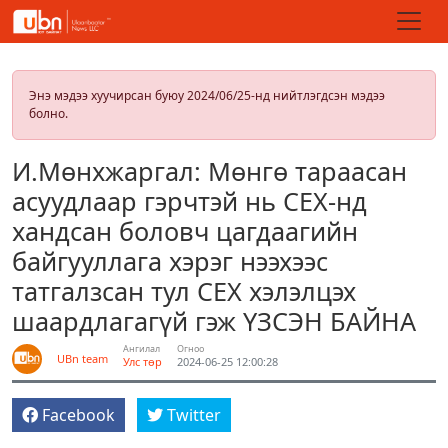
Энэ мэдээ хуучирсан буюу 2024/06/25-нд нийтлэгдсэн мэдээ
болно.
И.Мөнхжаргал: Мөнгө тараасан
асуудлаар гэрчтэй нь СЕХ-нд
хандсан боловч цагдаагийн
байгууллага хэрэг нээхээс
татгалзсан тул СЕХ хэлэлцэх
шаардлагагүй гэж ҮЗСЭН БАЙНА
Ангилал
Огноо
UBn team
Улс төр
2024-06-25 12:00:28
Facebook
Twitter