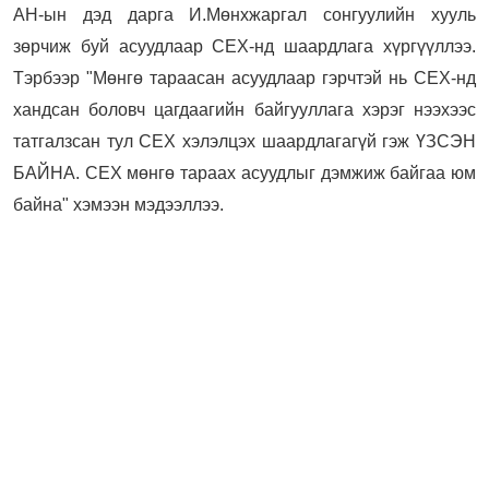
АН-ын дэд дарга И.Мөнхжаргал сонгуулийн хууль
зөрчиж буй асуудлаар СЕХ-нд шаардлага хүргүүллээ.
Тэрбээр "Мөнгө тараасан асуудлаар гэрчтэй нь СЕХ-нд
хандсан боловч цагдаагийн байгууллага хэрэг нээхээс
татгалзсан тул СЕХ хэлэлцэх шаардлагагүй гэж ҮЗСЭН
БАЙНА. СЕХ мөнгө тараах асуудлыг дэмжиж байгаа юм
байна" хэмээн мэдээллээ.