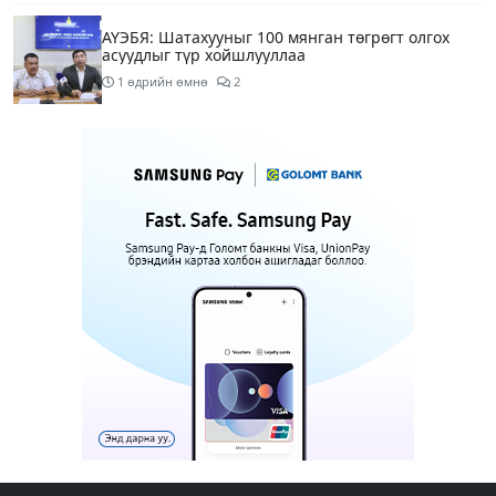
АҮЭБЯ: Шатахууныг 100 мянган төгрөгт олгох
асуудлыг түр хойшлууллаа
1 өдрийн өмнө
2
Сүхбаатар боомтоор орж ирсэн 3448 тонн АИ-92
автобензинийг агуулахуудад буулгах ажлыг
зохион байгуулж байна
1 өдрийн өмнө
Ерөнхий сайд БНХАУ-аас сар бүр 12-15 мянган
тонн АИ-92 автобензин тогтмол нийлүүлэх хүсэлт
тавилаа
1 өдрийн өмнө
4
Өнөөдөр тэгш тоогоор төгссөн автомашинтай
иргэд 50 хүртэлх мянган төгрөгөнд БЕНЗИН авна
1 өдрийн өмнө
1
Өнөөдөр” Аавуудын баяр”-ын өдөр