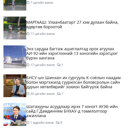
7 цагийн өмнө
МАРГААШ: Улаанбаатарт 27 хэм дулаан байна,
өдөртөө бороотой
17 цагийн өмнө
Энэ сардаа багтаж ашиглалтад орох агуулах
АИ-92-ийн хэрэглээний 13 хоногийн хэрэгцээг
бүрэн хангана
17 цагийн өмнө
1
БНСУ-ын Шинхан их сургууль К-соёлын наадам
болон мэргэжилд суурилсан боловсролын сайн
дурын хөтөлбөрийг зохион байгуулж байна
20 цагийн өмнө
1
Шатахууны асуудлаар ирэх 7 хоногт АҮЭБ-ийн
сайд Г.Дамдинням БНХАУ-д томилолтоор
ажиллана
1 өдрийн өмнө
9