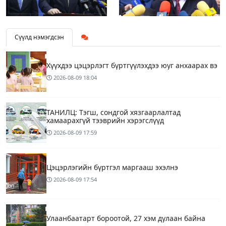
Сүүлд нэмэгдсэн
Хүүхдээ цэцэрлэгт бүртгүүлэхдээ юуг анхаарах вэ
2026-08-09
18:04
ТАНИЛЦ: Тэгш, сондгой хязгаарлалтад
хамаарахгүй тээврийн хэрэгслүүд
2026-08-09
17:59
Цэцэрлэгийн бүртгэл маргааш эхэлнэ
2026-08-09
17:54
Улаанбаатарт бороотой, 27 хэм дулаан байна