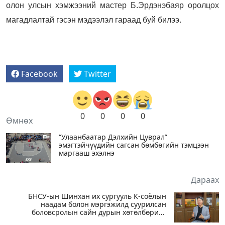
олон улсын хэмжээний мастер Б.Эрдэнэбаяр оролцох
магадлалтай гэсэн мэдээлэл гараад буй билээ.
Facebook
Twitter
0
0
0
0
Өмнөх
“Улаанбаатар Дэлхийн Цуврал”
эмэгтэйчүүдийн сагсан бөмбөгийн тэмцээн
маргааш эхэлнэ
Дараах
БНСУ-ын Шинхан их сургууль К-соёлын
наадам болон мэргэжилд суурилсан
боловсролын сайн дурын хөтөлбөрийг
зохион байгуулж байна