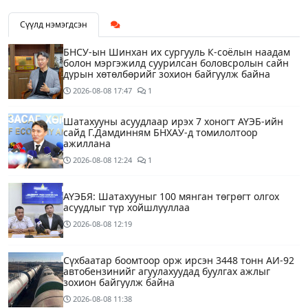
Сүүлд нэмэгдсэн
БНСУ-ын Шинхан их сургууль К-соёлын наадам
болон мэргэжилд суурилсан боловсролын сайн
дурын хөтөлбөрийг зохион байгуулж байна
2026-08-08
17:47
1
Шатахууны асуудлаар ирэх 7 хоногт АҮЭБ-ийн
сайд Г.Дамдинням БНХАУ-д томилолтоор
ажиллана
2026-08-08
12:24
1
АҮЭБЯ: Шатахууныг 100 мянган төгрөгт олгох
асуудлыг түр хойшлууллаа
2026-08-08
12:19
Сүхбаатар боомтоор орж ирсэн 3448 тонн АИ-92
автобензинийг агуулахуудад буулгах ажлыг
зохион байгуулж байна
2026-08-08
11:38