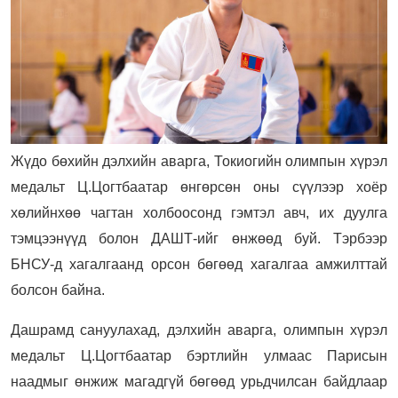
Жүдо бөхийн дэлхийн аварга, Токиогийн олимпын хүрэл
медальт Ц.Цогтбаатар өнгөрсөн оны сүүлээр хоёр
хөлийнхөө чагтан холбоосонд гэмтэл авч, их дуулга
тэмцээнүүд болон ДАШТ-ийг өнжөөд буй. Тэрбээр
БНСУ-д хагалгаанд орсон бөгөөд хагалгаа амжилттай
болсон байна.
Дашрамд сануулахад, дэлхийн аварга, олимпын хүрэл
медальт Ц.Цогтбаатар бэртлийн улмаас Парисын
наадмыг өнжиж магадгүй бөгөөд урьдчилсан байдлаар