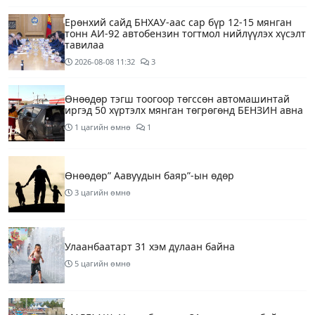
Ерөнхий сайд БНХАУ-аас сар бүр 12-15 мянган
тонн АИ-92 автобензин тогтмол нийлүүлэх хүсэлт
тавилаа
2026-08-08
11:32
3
Өнөөдөр тэгш тоогоор төгссөн автомашинтай
иргэд 50 хүртэлх мянган төгрөгөнд БЕНЗИН авна
1 цагийн өмнө
1
Өнөөдөр” Аавуудын баяр”-ын өдөр
3 цагийн өмнө
Улаанбаатарт 31 хэм дулаан байна
5 цагийн өмнө