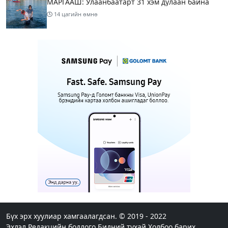
МАРГААШ: Улаанбаатарт 31 хэм дулаан байна
14 цагийн өмнө
Шатахуун дамлан борлуулсан хоёр зөрчлийг
илрүүлэн шалгаж байна
15 цагийн өмнө
3
Энэ сарын 9-13-ныг хүртэлх цаг агаарын
урьдчилсан төлөв
17 цагийн өмнө
Шатахуун дамлаж байгаа асуудалд ТЕГ-аас
холбогдох мэдээллийн дагуу шалгалтын
ажиллагааг эрчимжүүлж байна
20 цагийн өмнө
8
Аялал жуулчлалын компанийн автомашинуудыг
ШТС-ууд хязгаарлалтгүйгээр шатахуун олгох
боломжоор хангана
Бүх эрх хуулиар хамгаалагдсан. © 2019 - 2022
Эхлэл
Редакцийн бодлого
Бидний тухай
Холбоо барих
20 цагийн өмнө