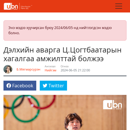
Энэ мэдээ хуучирсан буюу 2024/06/05-нд нийтлэгдсэн мэдээ
болно.
Дэлхийн аварга Ц.Цогтбаатарын
хагалгаа амжилттай болжээ
Ангилал
Огноо
Б.Мягмарсүрэн
Нийгэм
2024-06-05 21:22:00
Facebook
Twitter