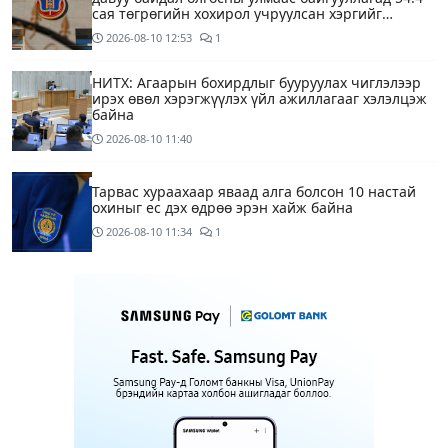
сая төгрөгийн хохирол учруулсан хэргийг
прокурорт шилжүүллээ
2026-08-10
12:53
1
НИТХ: Агаарын бохирдлыг бууруулах чиглэлээр
ирэх өвөл хэрэгжүүлэх үйл ажиллагааг хэлэлцэж
байна
2026-08-10
11:40
Тарвас хураахаар яваад алга болсон 10 настай
охиныг ес дэх өдрөө эрэн хайж байна
2026-08-10
11:34
1
“COP17 хурлын үеэр хувийн автомашины
хэрэглээг бууруулах зорилгоор тэгш, сондгой
дугаарын хязгаарлалтыг 28 хоногийн хугацаанд
хийнэ“
2026-08-10
11:25
ЕТГ: Н.Түвшинбаяр аваргыг Ерөнхийлөгч уучлах
гэж байна гэдэг нь ташаа мэдээлэл, уучлал
хүссэн захидал ирээгүй
27 минутын өмнө
6