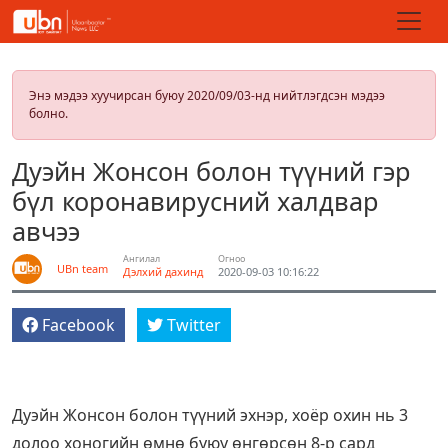
Энэ мэдээ хуучирсан буюу 2020/09/03-нд нийтлэгдсэн мэдээ
болно.
Дуэйн Жонсон болон түүний гэр
бүл коронавирусний халдвар
авчээ
Ангилал
Огноо
UBn team
Дэлхий дахинд
2020-09-03 10:16:22
Facebook
Twitter
Дуэйн Жонсон болон түүний эхнэр, хоёр охин нь 3
долоо хоногийн өмнө буюу өнгөрсөн 8-р сард