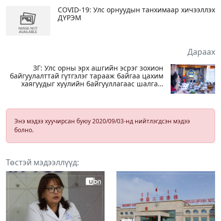
COVID-19: Улс орнуудын танхимаар хичээллэх
ДҮРЭМ
Дараах
ЗГ: Улс орны эрх ашгийн эсрэг зохион
байгуулалттай гүтгэлэг тарааж байгаа цахим
хаягуудыг хуулийн байгууллагаас шалгаж
эхэлсэн
Энэ мэдээ хуучирсан буюу 2020/09/03-нд нийтлэгдсэн мэдээ
болно.
Төстэй мэдээллүүд: