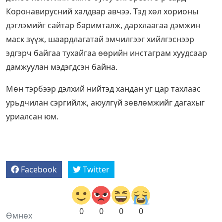
Коронавирусний халдвар авчээ. Тэд хөл хорионы
дэглэмийг сайтар баримталж, дархлаагаа дэмжин
маск зүүж, шаардлагатай эмчилгээг хийлгэснээр
эдгэрч байгаа тухайгаа өөрийн инстаграм хуудсаар
дамжуулан мэдэгдсэн байна.
Мөн тэрбээр дэлхий нийтэд хандан уг цар тахлаас
урьдчилан сэргийлж, аюулгүй зөвлөмжийг дагахыг
уриалсан юм.
Facebook
Twitter
0
0
0
0
Өмнөх