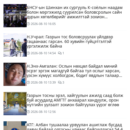
БНСУ-ын Шинхан их сургууль К-соёлын наадам
болон мэргэжилд суурилсан боловсролын сайн
дурын хөтөлбөрийг амжилттай зохион
байгууллаа
2026-08-10
16:05
Н.Учрал: Газрын тос боловсруулах үйлдвэр
гацаанаас гарсан. 60 хувийн гүйцэтгэлтэй
үргэлжилж байна
2026-08-10
14:54
1
Н.Энх-Амгалан: Ослын нөхцөл байдал миний
эсрэг эргэж магадгүй байгаа тул ослыг харсан,
үзсэн хүмүүс холбогдож, бодит явдлын талаар
ярьж өгч тусална уу
2026-08-10
13:39
3
Газрын тосны эрэл, хайгуулын ажилд саад болж
буй асуудалд АМГТГ анхаарал хандуулж, орон
нутгийн уулзалт зохион байгуулах үүрэг өглөө
2026-08-10
12:56
АТГ: Албан тушаалаа урвуулан ашиглаж бусдад
давуу байдал олгосны улмаас байгууллагад 54.4