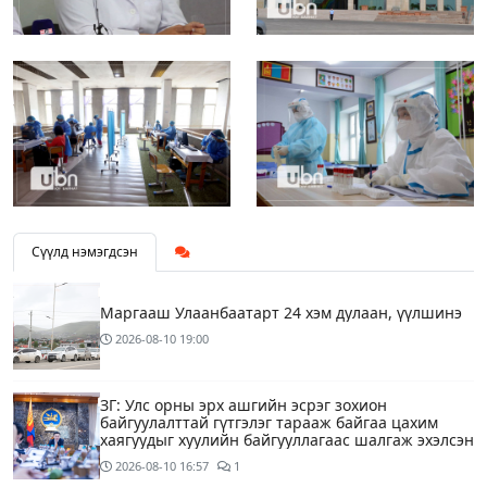
Сүүлд нэмэгдсэн
Маргааш Улаанбаатарт 24 хэм дулаан, үүлшинэ
2026-08-10
19:00
ЗГ: Улс орны эрх ашгийн эсрэг зохион
байгуулалттай гүтгэлэг тарааж байгаа цахим
хаягуудыг хуулийн байгууллагаас шалгаж эхэлсэн
2026-08-10
16:57
1