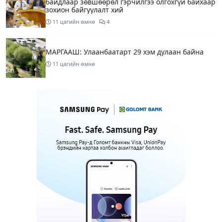
байдлаар зөвшөөрөл гэрчилгээ олгохгүй байхаар
зохион байгуулалт хий
11 цагийн өмнө
4
МАРГААШ: Улаанбаатарт 29 хэм дулаан байна
11 цагийн өмнө
МИАТ ТӨХК “БОИНГ“ компанитай хамтын
ажиллагаагаа өргөжүүлнэ
11 цагийн өмнө
1
Б.Дашпүрэв: Орон нутгийн иргэд намрын ургац
хураалт, хадлантай холбоотой ШТС-уудаар
зөөврийн саваар автобензин авч болно
12 цагийн өмнө
1
Дуучин A Cool буюу Б.Анхбаяр Төв цэнгэлдэх
хүрээлэнгийн Үйл ажиллагаа, олон нийтийн
тоглолт хариуцсан захирлаар томилогджээ
14 цагийн өмнө
9