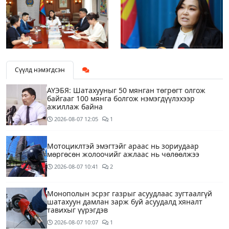
Сүүлд нэмэгдсэн
АҮЭБЯ: Шатахууныг 50 мянган төгрөгт олгож
байгааг 100 мянга болгож нэмэгдүүлэхээр
ажиллаж байна
2026-08-07
12:05
1
Мотоциклтэй эмэгтэйг араас нь зориудаар
мөргөсөн жолоочийг ажлаас нь чөлөөлжээ
2026-08-07
10:41
2
Монополын эсрэг газрыг асуудлаас зугтаалгүй
шатахуун дамлан зарж буй асуудалд хяналт
тавихыг үүрэгдэв
2026-08-07
10:07
1