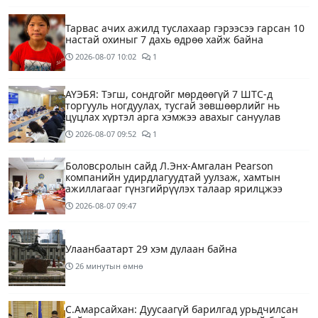
Тарвас ачих ажилд туслахаар гэрээсээ гарсан 10
настай охиныг 7 дахь өдрөө хайж байна
2026-08-07
10:02
1
АҮЭБЯ: Тэгш, сондгойг мөрдөөгүй 7 ШТС-д
торгууль ногдуулах, тусгай зөвшөөрлийг нь
цуцлах хүртэл арга хэмжээ авахыг сануулав
2026-08-07
09:52
1
Боловсролын сайд Л.Энх-Амгалан Pearson
компанийн удирдлагуудтай уулзаж, хамтын
ажиллагааг гүнзгийрүүлэх талаар ярилцжээ
2026-08-07
09:47
Улаанбаатарт 29 хэм дулаан байна
26 минутын өмнө
С.Амарсайхан: Дуусаагүй барилгад урьдчилсан