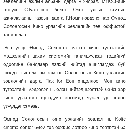
зөвлөлийн ажлын албаны дарга Ч.Ундрал, МҮКУЗ-ийн
гишүүн С.Батцэцэг болон Олон улсын хамтын
ажиллагааны газрын дарга Г.Номин-эрдэнэ нар Өмнөд
Солонгосын Кино урлагийн зөвлөлийн төв оффистой
танилцлаа.
Энэ үеэр Өмнөд Солонгос улсын кино түгээлтийн
мэдээллийн цахим системийг танилцуулсан төдийгүй
одоогийн байдлаар дэлхий нийтэд ашиглагдаж буй
шилдэг систем юм хэмээн Солонгосын Кино урлагийн
зөвлөлийн дарга Пак Ки Ёон онцоллоо. Мөн кино
түгээлтийн мэдээлэл нь олон нийтэд нээлттэй байснаар
кино урлагийн ирээдүйн хөгжилд чухал үр нөлөө
үзүүлдэг хэмээв.
Өмнөд Солонгосын кино урлагийн зөвлөл нь Kofic
cinema center буюу төв оффис дотроо кино театртай ба