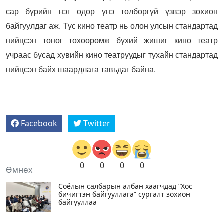
сар бүрийн нэг өдөр үнэ төлбөргүй үзвэр зохион
байгуулдаг аж. Тус кино театр нь олон улсын стандартад
нийцсэн тоног төхөөрөмж бүхий жишиг кино театр
учраас бусад хувийн кино театруудыг тухайн стандартад
нийцсэн байх шаардлага тавьдаг байна.
Facebook
Twitter
0
0
0
0
Өмнөх
Соёлын салбарын албан хаагчдад “Хос
бичигтэн байгууллага” сургалт зохион
байгууллаа