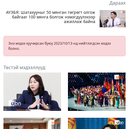
Дараах
АҮЭБЯ: Шатахууныг 50 мянган төгрөгт олгож
байгааг 100 мянга болгож нэмэгдүүлэхээр
ажиллаж байна
Энэ мэдээ хуучирсан буюу 2023/10/13-нд нийтлэгдсэн мэдээ
болно.
Төстэй мэдээллүүд: