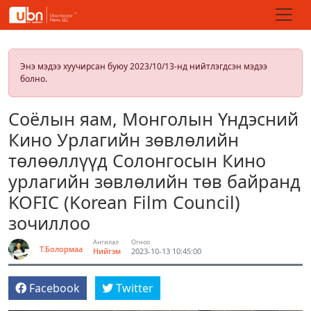
Энэ мэдээ хуучирсан буюу 2023/10/13-нд нийтлэгдсэн мэдээ
болно.
Соёлын яам, Монголын Үндэсний
Кино Урлагийн зөвлөлийн
төлөөллүүд Солонгосын Кино
урлагийн зөвлөлийн төв байранд
KOFIC (Korean Film Council)
зочиллоо
Ангилал
Огноо
Т.Болормаа
Нийгэм
2023-10-13 10:45:00
Facebook
Twitter