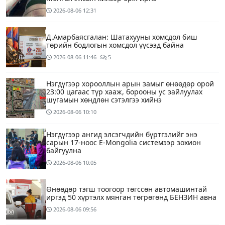
2026-08-06
12:31
Д.Амарбаясгалан: Шатахууны хомсдол биш
төрийн бодлогын хомсдол үүсээд байна
2026-08-06
11:46
5
Нэгдүгээр хорооллын арын замыг өнөөдөр орой
23:00 цагаас түр хааж, борооны ус зайлуулах
шугамын хөндлөн сэтэлгээ хийнэ
2026-08-06
10:10
Нэгдүгээр ангид элсэгчдийн бүртгэлийг энэ
сарын 17-ноос E-Mongolia системээр зохион
байгуулна
2026-08-06
10:05
Өнөөдөр тэгш тоогоор төгссөн автомашинтай
иргэд 50 хүртэлх мянган төгрөгөнд БЕНЗИН авна
2026-08-06
09:56