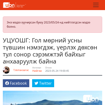
Энэ мэдээ хуучирсан буюу 2023/05/24-нд нийтлэгдсэн мэдээ
болно.
УЦУОШГ: Гол мөрний усны
түвшин нэмэгдэж, үерлэх дөхсөн
тул сонор сэрэмжтэй байхыг
анхааруулж байна
Ангилал
Огноо
Т.Алтанзагас
Нийгэм
2023-05-24 19:00:45
Facebook
Twitter