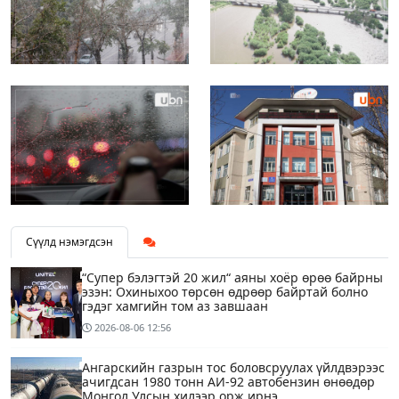
Сүүлд нэмэгдсэн
“Супер бэлэгтэй 20 жил“ аяны хоёр өрөө байрны
эзэн: Охиныхоо төрсөн өдрөөр байртай болно
гэдэг хамгийн том аз завшаан
2026-08-06
12:56
Ангарскийн газрын тос боловсруулах үйлдвэрээс
ачигдсан 1980 тонн АИ-92 автобензин өнөөдөр
Монгол Улсын хилээр орж ирнэ