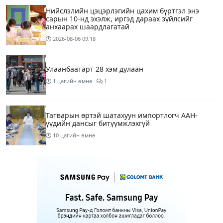
Нийслэлийн цэцэрлэгийн цахим бүртгэл энэ
сарын 10-нд эхэлж, иргэд дараах зүйлсийг
анхаарах шаардлагатай
2026-08-06
09:18
Улаанбаатарт 28 хэм дулаан
1 цагийн өмнө
1
Татварын өртэй шатахуун импортлогч ААН-
үүдийн дансыг битүүмжлэхгүй
10 цагийн өмнө
Маргааш Улаанбаатарт 28 хэм дулаан, багавтар
үүлтэй
12 цагийн өмнө
Шатахууны хомсдолтой холбогдуулан онцын
шаардлагагүй бол Монгол Улсад аялахгүй байхыг