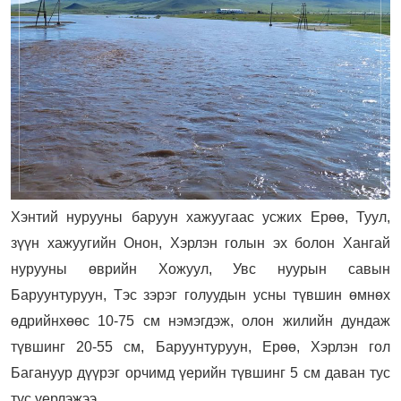
Хэнтий нурууны баруун хажуугаас усжих Ерөө, Туул,
зүүн хажуугийн Онон, Хэрлэн голын эх болон Хангай
нурууны өврийн Хожуул, Увс нуурын савын
Баруунтуруун, Тэс зэрэг голуудын усны түвшин өмнөх
өдрийнхөөс 10-75 см нэмэгдэж, олон жилийн дундаж
түвшинг 20-55 см, Баруунтуруун, Ерөө, Хэрлэн гол
Багануур дүүрэг орчимд үерийн түвшинг 5 см даван тус
тус үерлэжээ.