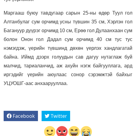
Маргааш буюу тавдугаар сарын 25-ны өдөр Туул гол
Алтанбулаг сум орчимд усны түвшин 35 см, Хэрлэн гол
Багануур дүүрэг орчимд 10 см, Ерөө гол Дулаанхаан сум
болон Онон гол Дадал сум орчимд 40 см тус тус
нэмэгдэж, үерийн түвшинд дөхөн үерлэх хандлагатай
байна. Иймд дээрх голуудын сав дагуу нутаглаж буй
малчид, тариаланчид, аж ахуйн нэгж байгууллага, ард
иргэдийг үерийн аюулаас сонор сэрэмжтэй байхыг
УЦУОШГ-аас анхаарууллаа.
Facebook
Twitter