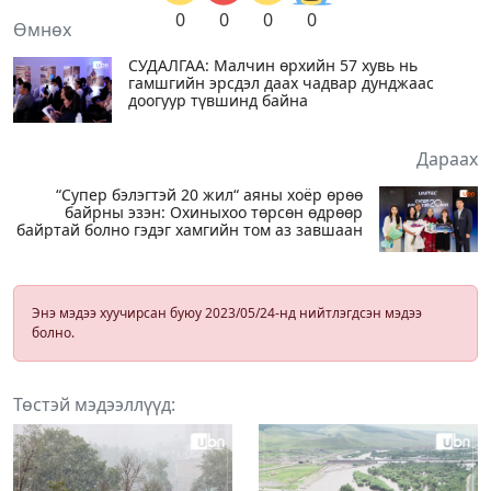
0
0
0
0
Өмнөх
СУДАЛГАА: Малчин өрхийн 57 хувь нь
гамшгийн эрсдэл даах чадвар дунджаас
доогуур түвшинд байна
Дараах
“Супер бэлэгтэй 20 жил“ аяны хоёр өрөө
байрны эзэн: Охиныхоо төрсөн өдрөөр
байртай болно гэдэг хамгийн том аз завшаан
Энэ мэдээ хуучирсан буюу 2023/05/24-нд нийтлэгдсэн мэдээ
болно.
Төстэй мэдээллүүд: