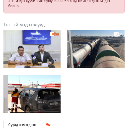
Энэ мэдээ хуучирсан буюу 2022/05/14-нд нийтлэгдсэн мэдээ
болно.
Төстэй мэдээллүүд:
Сүүлд нэмэгдсэн