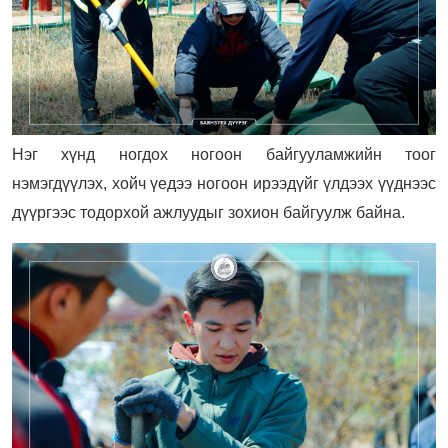
Нэг хүнд ногдох ногоон байгууламжийн тоог
нэмэгдүүлэх, хойч үедээ ногоон ирээдүйг үлдээх үүднээс
дүүргээс тодорхой ажлуудыг зохион байгуулж байна.