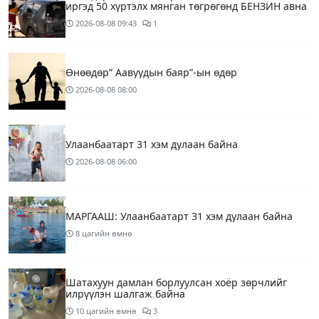
иргэд 50 хүртэлх мянган төгрөгөнд БЕНЗИН авна
2026-08-08
09:43
1
Өнөөдөр” Аавуудын баяр”-ын өдөр
2026-08-08
08:00
Улаанбаатарт 31 хэм дулаан байна
2026-08-08
06:00
МАРГААШ: Улаанбаатарт 31 хэм дулаан байна
8 цагийн өмнө
Шатахуун дамлан борлуулсан хоёр зөрчлийг
илрүүлэн шалгаж байна
10 цагийн өмнө
3