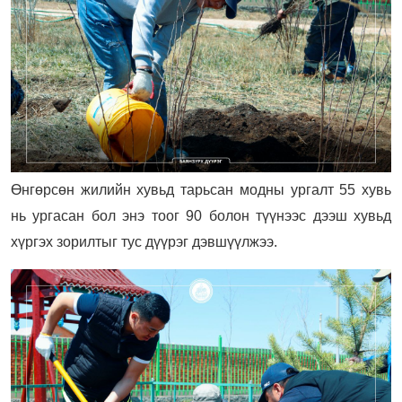
Өнгөрсөн жилийн хувьд тарьсан модны ургалт 55 хувь
нь ургасан бол энэ тоог 90 болон түүнээс дээш хувьд
хүргэх зорилтыг тус дүүрэг дэвшүүлжээ.