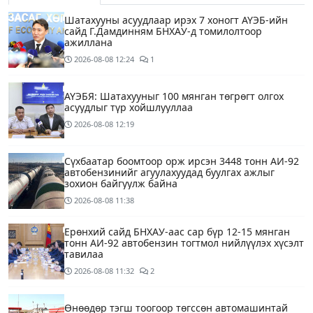
Шатахууны асуудлаар ирэх 7 хоногт АҮЭБ-ийн
сайд Г.Дамдинням БНХАУ-д томилолтоор
ажиллана
2026-08-08
12:24
1
АҮЭБЯ: Шатахууныг 100 мянган төгрөгт олгох
асуудлыг түр хойшлууллаа
2026-08-08
12:19
Сүхбаатар боомтоор орж ирсэн 3448 тонн АИ-92
автобензинийг агуулахуудад буулгах ажлыг
зохион байгуулж байна
2026-08-08
11:38
Ерөнхий сайд БНХАУ-аас сар бүр 12-15 мянган
тонн АИ-92 автобензин тогтмол нийлүүлэх хүсэлт
тавилаа
2026-08-08
11:32
2
Өнөөдөр тэгш тоогоор төгссөн автомашинтай