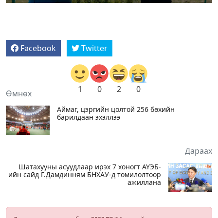
Facebook
Twitter
1
0
2
0
Өмнөх
Аймаг, цэргийн цолтой 256 бөхийн
барилдаан эхэллээ
Дараах
Шатахууны асуудлаар ирэх 7 хоногт АҮЭБ-
ийн сайд Г.Дамдинням БНХАУ-д томилолтоор
ажиллана