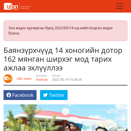
Энэ мэдээ хуучирсан буюу 2022/05/14-нд нийтлэгдсэн мэдээ
болно.
Баянзүрхчүүд 14 хоногийн дотор
162 мянган ширхэг мод тарих
ажлаа эхлүүллээ
Ангилал
Огноо
UBn team
Нийгэм
2022-05-14 15:24:24
Facebook
Twitter