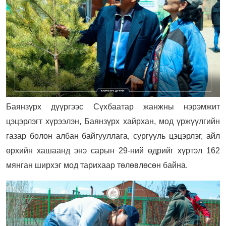
Баянзүрх дүүргээс Сүхбаатар жанжны нэрэмжит
цэцэрлэгт хүрээлэн, Баянзүрх хайрхан, мод үржүүлгийн
газар болон албан байгууллага, сургууль цэцэрлэг, айл
өрхийн хашаанд энэ сарын 29-ний өдрийг хүртэл 162
мянган ширхэг мод тарихаар төлөвлөсөн байна.