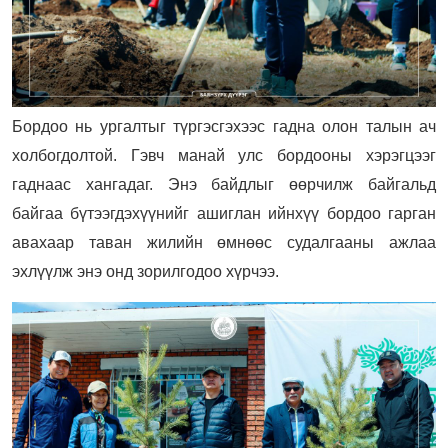
Бордоо нь ургалтыг түргэсгэхээс гадна олон талын ач
холбогдолтой. Гэвч манай улс бордооны хэрэгцээг
гаднаас хангадаг. Энэ байдлыг өөрчилж байгальд
байгаа бүтээгдэхүүнийг ашиглан ийнхүү бордоо гарган
авахаар таван жилийн өмнөөс судалгааны ажлаа
эхлүүлж энэ онд зорилгодоо хүрчээ.