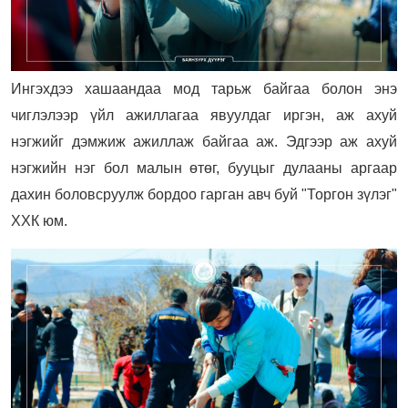
Ингэхдээ хашаандаа мод тарьж байгаа болон энэ
чиглэлээр үйл ажиллагаа явуулдаг иргэн, аж ахуй
нэгжийг дэмжиж ажиллаж байгаа аж. Эдгээр аж ахуй
нэгжийн нэг бол малын өтөг, бууцыг дулааны аргаар
дахин боловсруулж бордоо гарган авч буй "Торгон зүлэг"
ХХК юм.