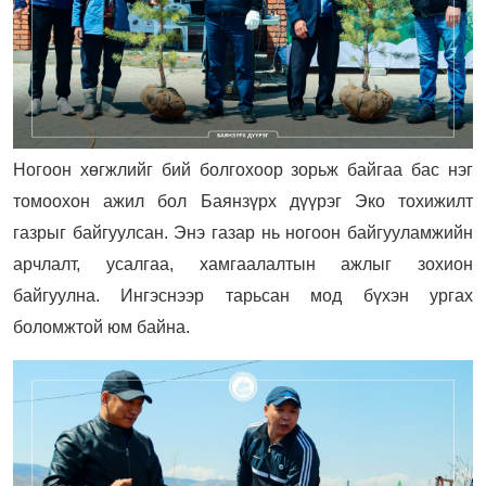
Ногоон хөгжлийг бий болгохоор зорьж байгаа бас нэг
томоохон ажил бол Баянзүрх дүүрэг Эко тохижилт
газрыг байгуулсан. Энэ газар нь ногоон байгууламжийн
арчлалт, усалгаа, хамгаалалтын ажлыг зохион
байгуулна. Ингэснээр тарьсан мод бүхэн ургах
боломжтой юм байна.