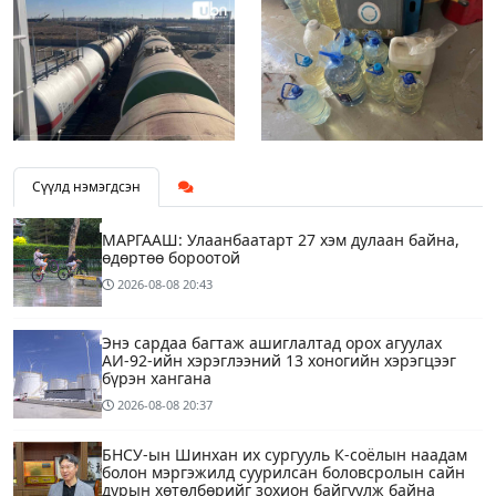
Сүүлд нэмэгдсэн
МАРГААШ: Улаанбаатарт 27 хэм дулаан байна,
өдөртөө бороотой
2026-08-08
20:43
Энэ сардаа багтаж ашиглалтад орох агуулах
АИ-92-ийн хэрэглээний 13 хоногийн хэрэгцээг
бүрэн хангана
2026-08-08
20:37
БНСУ-ын Шинхан их сургууль К-соёлын наадам
болон мэргэжилд суурилсан боловсролын сайн
дурын хөтөлбөрийг зохион байгуулж байна