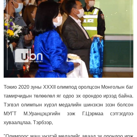
Токио 2020 зуны XXXII олимпод оролцсон Монголын баг
тамирчидын төлөөлөл яг одоо эх орондоо ирээд байна.
Тэгвэл олимпын хүрэл медалийн шинэхэн эзэн болсон
МУГТ М.Уранцэцэгийн ээж Г.Цэрмаа сэтгэгдлээ
хуваалцлаа. Тэрбээр,
"Олимпоос маш үнэтэй медалийг аваад эх орондоо ирж