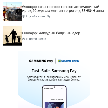
Өнөөдөр тэгш тоогоор төгссөн автомашинтай
иргэд 50 хүртэлх мянган төгрөгөнд БЕНЗИН авна
9 цагийн өмнө
1
Өнөөдөр” Аавуудын баяр”-ын өдөр
11 цагийн өмнө
Улаанбаатарт 31 хэм дулаан байна
13 цагийн өмнө
МАРГААШ: Улаанбаатарт 31 хэм дулаан байна
1 өдрийн өмнө
Шатахуун дамлан борлуулсан хоёр зөрчлийг
илрүүлэн шалгаж байна