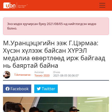
Энэ мэдээ хуучирсан буюу 2021/08/05-нд нийтлэгдсэн мэдээ
болно.
М.Уранцэцэгийн ээж Г.Цэрмаа:
Хүсэн хүлээж байсан ХҮРЭЛ
медалиа өвөртлөөд ирж байгаад
нь баяртай байна
Ангилал
Огноо
Т.Алтанзагас
Токио-2020
2021-08-05 00:06:07
Facebook
Twitter