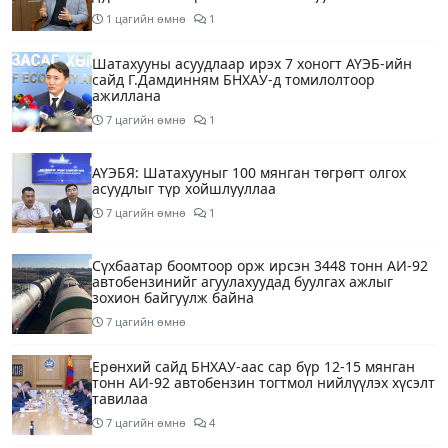
1 цагийн өмнө
1
Шатахууны асуудлаар ирэх 7 хоногт АҮЭБ-ийн
сайд Г.Дамдинням БНХАУ-д томилолтоор
ажиллана
7 цагийн өмнө
1
АҮЭБЯ: Шатахууныг 100 мянган төгрөгт олгох
асуудлыг түр хойшлууллаа
7 цагийн өмнө
1
Сүхбаатар боомтоор орж ирсэн 3448 тонн АИ-92
автобензинийг агуулахуудад буулгах ажлыг
зохион байгуулж байна
7 цагийн өмнө
Ерөнхий сайд БНХАУ-аас сар бүр 12-15 мянган
тонн АИ-92 автобензин тогтмол нийлүүлэх хүсэлт
тавилаа
7 цагийн өмнө
4