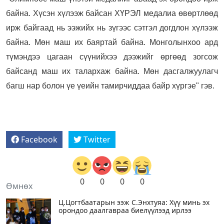
байна. Хүсэн хүлээж байсан ХҮРЭЛ медалиа өвөртлөөд
ирж байгаад нь ээжийх нь зүгээс сэтгэл догдлон хүлээж
байна. Мөн маш их баяртай байна. Монголынхоо ард
түмэндээ цагаан сүүнийхээ дээжийг өргөөд зогсож
байсанд маш их талархаж байна. Мөн дасгалжуулагч
багш нар болон үе үеийн тамирчиддаа байр хүргэе" гэв.
Facebook
Twitter
0
0
0
0
Өмнөх
Ц.Цогтбаатарын ээж С.Энхтуяа: Хүү минь эх
орондоо даалгавраа биелүүлээд ирлээ