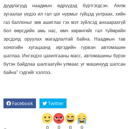
дуудлагууд наадмын өдрүүдэд бүртгэгдсэн. Аялж
зугаалах үедээ ил гал цог нурмыг гүйцэд унтраах, хийн
газ баллоныг зөв ашиглах гэх мэт зүйлсэд анхаарахгүй
бол өөрсдийн амь нас, өмч хөрөнгийг гал түймрийн
эрсдэлд оруулах магадлалтай байна. Наадмын тав
хоногийн хугацаанд иргэдийн гурван автомашин
шатлаа. Ингэхдээ цахилгааны масс, автомашины бүрэн
бүтэн байдлаа шалгаагүйн улмаас уг машинууд шатсан
байна" гэдгийг хэллээ.
Facebook
Twitter
0
0
0
0