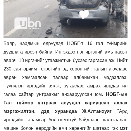
Баяр, наадмын өдрүүдэд НОБГ-т 16 гал түймрийн
дуудлага ирсэн байна. Ингэхдээ нэг иргэний амь насыг
аварч, 18 иргэнийг утаажилтын бүсээс гаргасан аж. Нийт
230 сая орчим төгрөгийн эд хөрөнгийг галын аюулаас
авран хамгаалсан талаар албаныхан мэдээллээ.
Түүнчлэн иргэдийг аялж, зугаалах, амрах явцдаа ил
галаа сайтар унтраахыг анхааруулсан юм.
НОБГ-ын
Гал түймэр унтраах асуудал хариуцсан ахлах
мэргэжилтэн, дэд хурандаа Ж.Алтанхуяг
"Ард
иргэдийн санамсар болгоомжгүй байдлаас шалтгаалан
машин болон өөрсдийн өмч хөрөнгийг шатаах гэх мэт