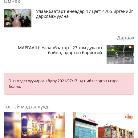
Өмнөх
Улаанбаатарт өнөөдөр 17 цэгт 4705 иргэнийг
дархлаажуулна
Дараах
МАРГААШ: Улаанбаатарт 27 хэм дулаан
байна, өдөртөө бороотой
Энэ мэдээ хуучирсан буюу 2021/07/17-нд нийтлэгдсэн мэдээ
болно.
Төстэй мэдээллүүд: