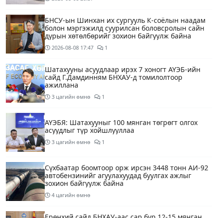
БНСУ-ын Шинхан их сургууль К-соёлын наадам
болон мэргэжилд суурилсан боловсролын сайн
дурын хөтөлбөрийг зохион байгуулж байна
2026-08-08
17:47
1
Шатахууны асуудлаар ирэх 7 хоногт АҮЭБ-ийн
сайд Г.Дамдинням БНХАУ-д томилолтоор
ажиллана
3 цагийн өмнө
1
АҮЭБЯ: Шатахууныг 100 мянган төгрөгт олгох
асуудлыг түр хойшлууллаа
3 цагийн өмнө
1
Сүхбаатар боомтоор орж ирсэн 3448 тонн АИ-92
автобензинийг агуулахуудад буулгах ажлыг
зохион байгуулж байна
4 цагийн өмнө
Ерөнхий сайд БНХАУ-аас сар бүр 12-15 мянган