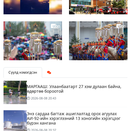
Сүүлд нэмэгдсэн
МАРГААШ: Улаанбаатарт 27 хэм дулаан байна,
өдөртөө бороотой
2026-08-08
20:43
Энэ сардаа багтаж ашиглалтад орох агуулах
АИ-92-ийн хэрэглээний 13 хоногийн хэрэгцээг
бүрэн хангана
2026-08-08
20:37