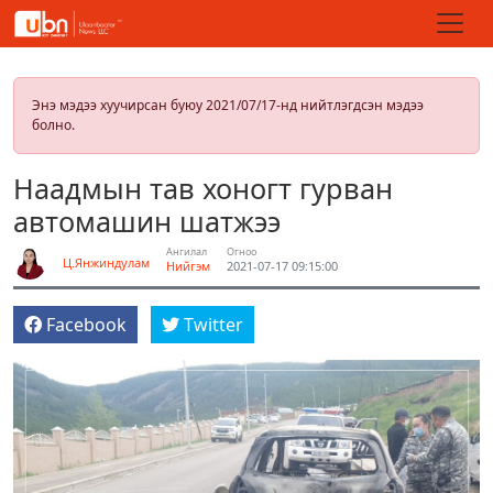
Энэ мэдээ хуучирсан буюу 2021/07/17-нд нийтлэгдсэн мэдээ
болно.
Наадмын тав хоногт гурван
автомашин шатжээ
Ангилал
Огноо
Ц.Янжиндулам
Нийгэм
2021-07-17 09:15:00
Facebook
Twitter