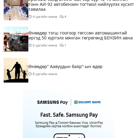
тонн АИ-92 автобензин тогтмол нийлүүлэх хүсэлт
тавилаа
4 цагийн өмнө
4
Өнөөдөр тэгш тоогоор төгссөн автомашинтай
иргэд 50 хүртэлх мянган төгрөгөнд БЕНЗИН авна
6 цагийн өмнө
1
Өнөөдөр” Аавуудын баяр”-ын өдөр
8 цагийн өмнө
Улаанбаатарт 31 хэм дулаан байна
10 цагийн өмнө
МАРГААШ: Улаанбаатарт 31 хэм дулаан байна
18 цагийн өмнө