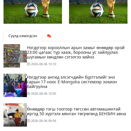
Сүүлд нэмэгдсэн
Нэгдүгээр хорооллын арын замыг өнөөдөр орой
23:00 цагаас түр хааж, борооны ус зайлуулах
шугамын хөндлөн сэтэлгээ хийнэ
2026-08-06
10:10
Нэгдүгээр ангид элсэгчдийн бүртгэлийг энэ
сарын 17-ноос E-Mongolia системээр зохион
байгуулна
2026-08-06
10:05
Өнөөдөр тэгш тоогоор төгссөн автомашинтай
иргэд 50 хүртэлх мянган төгрөгөнд БЕНЗИН авна
2026-08-06
09:56