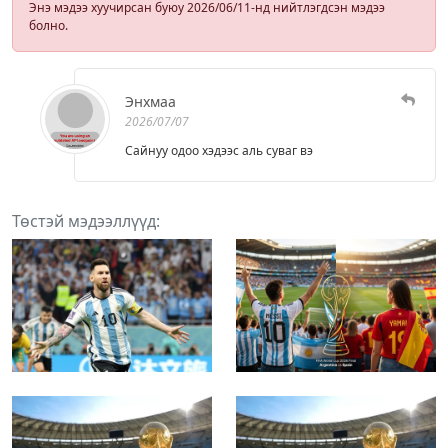
Энэ мэдээ хуучирсан буюу 2026/06/11-нд нийтлэгдсэн мэдээ
болно.
Энхмаа
2026/07/07
Сайнуу одоо хэдээс аль суваг вэ
Төстэй мэдээллүүд: