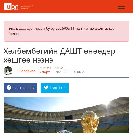
Энэ мэдээ хуучирсан буюу 2026/06/11-нд нийтлэгдсэн мэдээ
болно.
Хөлбөмбөгийн ДАШТ өнөөдөр
хөшгөө нээнэ
Ангилал
Огноо
Т.Болормаа
Спорт
2026-06-11 09:06:29
Facebook
Twitter