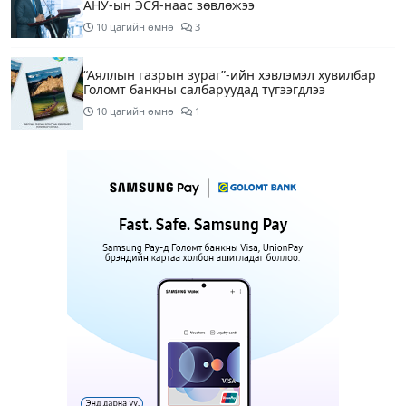
АНУ-ын ЭСЯ-наас зөвлөжээ
10 цагийн өмнө
3
“Аяллын газрын зураг”-ийн хэвлэмэл хувилбар
Голомт банкны салбаруудад түгээгдлээ
10 цагийн өмнө
1
Нөөцийн махны бүрдүүлэлтэд Нийслэлийн Засаг
дарга Б.Пүрэвдагвыг өөрийн биеэр онцгойлон
анхаарахыг үүрэг болголоо
11 цагийн өмнө
Бүх шатанд хэмнэлтийн горимд шилжиж, найр
наадам, зөвлөгөөн, гадаад томилолтыг
хориглолоо
11 цагийн өмнө
1
Шатахуун, түлш, газрын тосны бүх
бүтээгдэхүүнийг гаалийн татвараас чөлөөллөө
12 цагийн өмнө
4