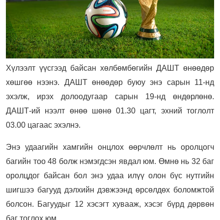
Хүлээлт үүсгээд байсан хөлбөмбөгийн ДАШТ өнөөдөр
хөшгөө нээнэ. ДАШТ өнөөдөр буюу энэ сарын 11-нд
эхэлж, ирэх долоодугаар сарын 19-нд өндөрлөнө.
ДАШТ-ий нээлт өнөө шөнө 01.30 цагт, эхний тоглолт
03.00 цагаас эхэлнэ.
Энэ удаагийн хамгийн онцлох өөрчлөлт нь оролцогч
багийн тоо 48 болж нэмэгдсэн явдал юм. Өмнө нь 32 баг
оролцдог байсан бол энэ удаа илүү олон бүс нутгийн
шигшээ багууд дэлхийн дэвжээнд өрсөлдөх боломжтой
болсон. Багуудыг 12 хэсэгт хувааж, хэсэг бүрд дөрвөн
баг тоглох юм.