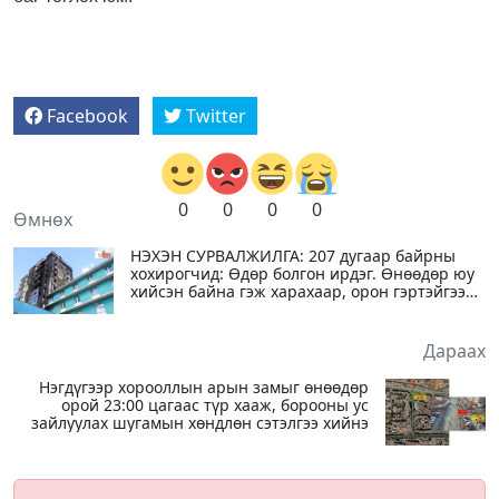
Facebook
Twitter
0
0
0
0
Өмнөх
НЭХЭН СУРВАЛЖИЛГА: 207 дугаар байрны
хохирогчид: Өдөр болгон ирдэг. Өнөөдөр юу
хийсэн байна гэж харахаар, орон гэртэйгээ
болчих гээд нүдээ ширгэтэл харж байна
Дараах
Нэгдүгээр хорооллын арын замыг өнөөдөр
орой 23:00 цагаас түр хааж, борооны ус
зайлуулах шугамын хөндлөн сэтэлгээ хийнэ