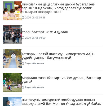
Нийслэлийн цэцэрлэгийн цахим бүртгэл энэ
сарын 10-нд эхэлж, иргэд дараах зүйлсийг
анхаарах шаардлагатай
2026-08-06
09:18
Улаанбаатарт 28 хэм дулаан
2026-08-06
06:00
Татварын өртэй шатахуун импортлогч ААН-
үүдийн дансыг битүүмжлэхгүй
5 цагийн өмнө
Маргааш Улаанбаатарт 28 хэм дулаан, багавтар
үүлтэй
8 цагийн өмнө
Шатахууны хомсдолтой холбогдуулан онцын
шаардлагагүй бол Монгол Улсад аялахгүй байхыг