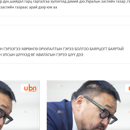
р дүн,шийдэл гарц гаргалгаа хүлээгээд дэмий дээ.Ухралын засгийн газар ,г
засгийн газраас арай дээр юм аа
Н ГЭРЭЭГЭЭ ХӨРӨНГӨ ОРУУЛАЛТЫН ГЭРЭЭ БОЛГОО БАЯРЦОГТ БАЯРТАЙ
Н УЛСЫН ШҮҮХЭД ӨГ АВИЛАГЫН ГЭРЭЭ ШҮҮ ДЭЭ