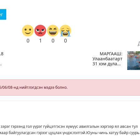
er
0
1
0
0
.8
МАРГААШ:
Улаанбаатарт
31 хэм дулаан
н
байна
ээ
6/06/08-нд нийтлэгдсэн мэдээ болно.
зэрэг гэрээнд гол үүрэг гүйцэтгэсэн хүмүүс авилгалын хэргээр ял авсан тул
аар байгуулагдсан гэрээг цуцлах үндэслэлтэй.Юуны чинь хатуу байр суурь