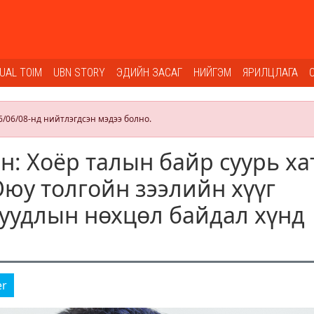
SUAL TOIM
UBN STORY
ЭДИЙН ЗАСАГ
НИЙГЭМ
ЯРИЛЦЛАГА
6/06/08-нд нийтлэгдсэн мэдээ болно.
н: Хоёр талын байр суурь ха
Оюу толгойн зээлийн хүүг
суудлын нөхцөл байдал хүнд
er