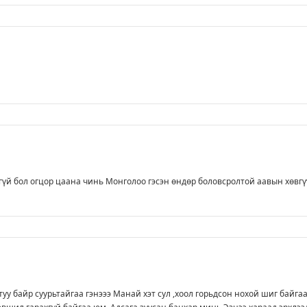
й бол огцор цаана чинь Монголоо гэсэн өндөр боловсролтой аавын хөвгү
туу байр суурьтайгаа гэнэээ Манай хэт сул ,хоол горьдсон нохой шиг байга