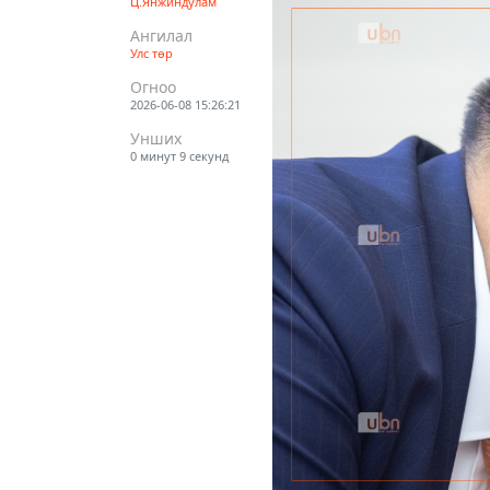
Ц.Янжиндулам
Ангилал
Улс төр
Огноо
2026-06-08 15:26:21
Унших
0 минут 9 секунд