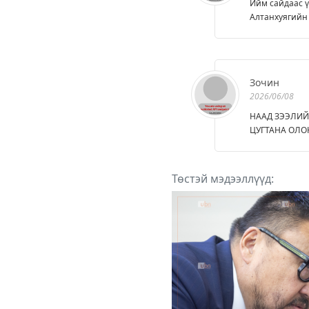
Ийм сайдаас ү
Алтанхуягийн 
Зочин
2026/06/08
НААД ЗЭЭЛИЙ
ЦУГТАНА ОЛО
Төстэй мэдээллүүд: