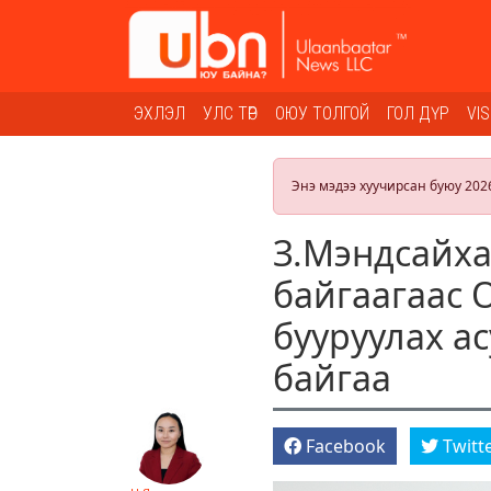
ЭХЛЭЛ
УЛС ТӨР
ОЮУ ТОЛГОЙ
ГОЛ ДҮР
VI
Энэ мэдээ хуучирсан буюу 202
З.Мэндсайха
байгаагаас 
бууруулах а
байгаа
Facebook
Twitt