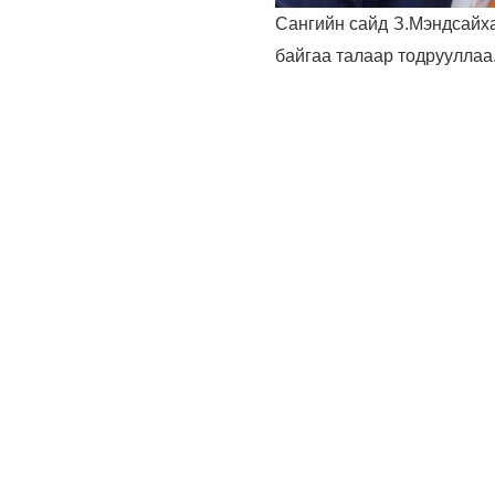
Сангийн сайд З.Мэндсайха
байгаа талаар тодрууллаа