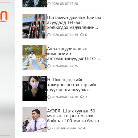
2026-08-07
17:20
Шатахуун дамлаж байгаа
асуудалд ТЕГ-аас
холбогдох мэдээллийн
дагуу шалгалтын
2026-08-07
14:39
6
ажиллагааг эрчимжүүлж
байна
Аялал жуулчлалын
компанийн
автомашинуудыг ШТС-
ууд хязгаарлалтгүйгээр
2026-08-07
14:35
шатахуун олгох
боломжоор хангана
Н.Шинэцэцэгийг
хохироосон гэх хэргийг
шүүхэд шилжүүлжээ
2026-08-07
14:30
3
АҮЭБЯ: Шатахууныг 50
мянган төгрөгт олгож
байгааг 100 мянга болгож
нэмэгдүүлэхээр ажиллаж
2 цагийн өмнө
4
байна