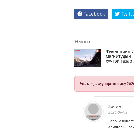
Facebook
Twitt
Өмнөх
Филиппинд 7
магнитудын
хүчтэй газар
хөдөлж 12 хү
амиа алдан,
200 гаруй хүн
гэмтэж бэртж
Энэ мэдээ хуучирсан буюу 202
Зочин
2026/06/09
Баяр,Баярцогт 
авилгалын зам