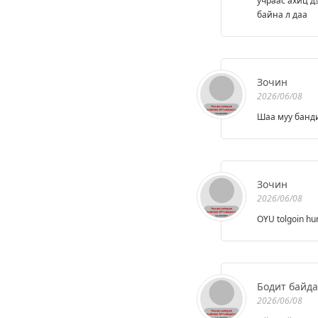
учраас ахиц д
байна л даа
Зочин
2026/06/08
Шаа муу банди
Зочин
2026/06/08
OYU tolgoin hu
Бодит байд
2026/06/08