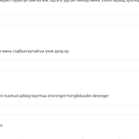
эвшил гарахгүй байгаа юм. Адсага зуусан банхар минь Эзнээ хараад эрхлээ
 минь содбаатартайгаа үхэж далд ор
nii nuutsud ajildag bayrmaa shorongiin horigdoluudiin devesger
ал