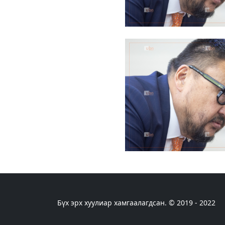
Бүх эрх хуулиар хамгаалагдсан. © 2019 - 2022