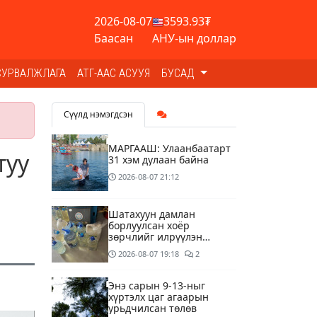
2026-08-07
3593.93₮
Баасан
АНУ-ын доллар
СУРВАЛЖЛАГА
АТГ-ААС АСУУЯ
БУСАД
Сүүлд нэмэгдсэн
МАРГААШ: Улаанбаатарт
туу
31 хэм дулаан байна
2026-08-07
21:12
Шатахуун дамлан
борлуулсан хоёр
зөрчлийг илрүүлэн
шалгаж байна
2026-08-07
19:18
2
Энэ сарын 9-13-ныг
хүртэлх цаг агаарын
урьдчилсан төлөв