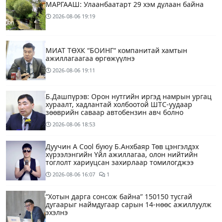
МАРГААШ: Улаанбаатарт 29 хэм дулаан байна
2026-08-06
19:19
МИАТ ТӨХК “БОИНГ“ компанитай хамтын
ажиллагаагаа өргөжүүлнэ
2026-08-06
19:11
Б.Дашпүрэв: Орон нутгийн иргэд намрын ургац
хураалт, хадлантай холбоотой ШТС-уудаар
зөөврийн саваар автобензин авч болно
2026-08-06
18:53
Дуучин A Cool буюу Б.Анхбаяр Төв цэнгэлдэх
хүрээлэнгийн Үйл ажиллагаа, олон нийтийн
тоглолт хариуцсан захирлаар томилогджээ
2026-08-06
16:07
1
“Хотын дарга сонсож байна” 150150 тусгай
дугаарыг наймдугаар сарын 14-нөөс ажиллуулж
эхэлнэ