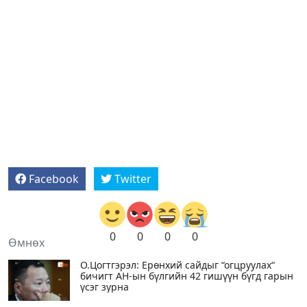
Facebook
Twitter
0
0
0
0
Өмнөх
О.Цогтгэрэл: Ерөнхий сайдыг “огцруулах“
бичигт АН-ын бүлгийн 42 гишүүн бүгд гарын
үсэг зурна