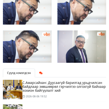
Сүүлд нэмэгдсэн
С.Амарсайхан: Дуусаагүй барилгад урьдчилсан
байдлаар зөвшөөрөл гэрчилгээ олгохгүй байхаар
зохион байгуулалт хий
2026-08-06
19:52