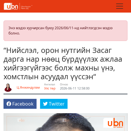
Энэ мэдээ хуучирсан буюу 2026/06/11-нд нийтлэгдсэн мэдээ
болно.
“Нийслэл, орон нутгийн Засаг
дарга нар нөөц бүрдүүлэх ажлаа
хийгээгүйгээс болж махны үнэ,
хомстлын асуудал үүссэн“
Ангилал
Огноо
Ц.Янжиндулам
Улс төр
2026-06-11 12:58:00
Facebook
Twitter