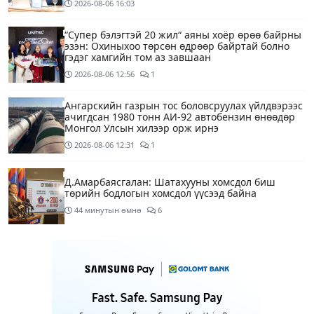
2026-08-06
16:03
“Супер бэлэгтэй 20 жил“ аяны хоёр өрөө байрны
эзэн: Охиныхоо төрсөн өдрөөр байртай болно
гэдэг хамгийн том аз завшаан
2026-08-06
12:56
1
Ангарскийн газрын тос боловсруулах үйлдвэрээс
ачигдсан 1980 тонн АИ-92 автобензин өнөөдөр
Монгол Улсын хилээр орж ирнэ
2026-08-06
12:31
1
Д.Амарбаясгалан: Шатахууны хомсдол биш
төрийн бодлогын хомсдол үүсээд байна
44 минутын өмнө
6
Нэгдүгээр хорооллын арын замыг өнөөдөр орой
23:00 цагаас түр хааж, борооны ус зайлуулах
шугамын хөндлөн сэтэлгээ хийнэ
2 цагийн өмнө
1