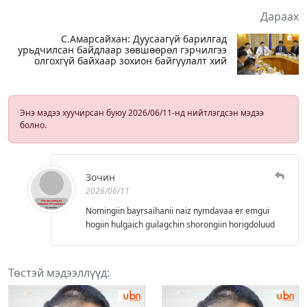
Дараах
С.Амарсайхан: Дуусаагүй барилгад
урьдчилсан байдлаар зөвшөөрөл гэрчилгээ
олгохгүй байхаар зохион байгуулалт хий
Энэ мэдээ хуучирсан буюу 2026/06/11-нд нийтлэгдсэн мэдээ
болно.
Зочин
2026/06/11
Nomingiin bayrsaihanii naiz nymdavaa er emgui
hogiin hulgaich guilagchin shorongiin horigdoluud
Төстэй мэдээллүүд: