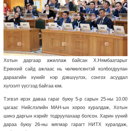
Хотын даргаар ажиллаж байсан Х.Нямбаатарыг
Ерөнхий сайд ажлаас нь чөлөөлсөнтэй холбогдуулан
дараагийн хүнийг нэр дэвшүүлэх, сонгох асуудал
хүлээлт үүсгээд байгаа юм.
Тэгвэл ирэх даваа гараг буюу 5-р сарын 25-ны 10.00
цагаас Нийслэлийн МАН-ын хороо хуралдаж, Хотын
шинэ даргын нэрийг тодруулахаар болсон. Харин үүний
дараа буюу 26-ны мягмар гарагт НИТХ хуралдаж,