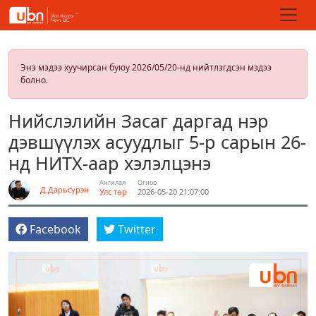
Энэ мэдээ хуучирсан буюу 2026/05/20-нд нийтлэгдсэн мэдээ
болно.
Нийслэлийн Засаг даргад нэр
дэвшүүлэх асуудлыг 5-р сарын 26-
нд НИТХ-аар хэлэлцэнэ
Ангилал
Огноо
Д.Дарьсүрэн
Улс төр
2026-05-20 21:07:00
Facebook
Twitter