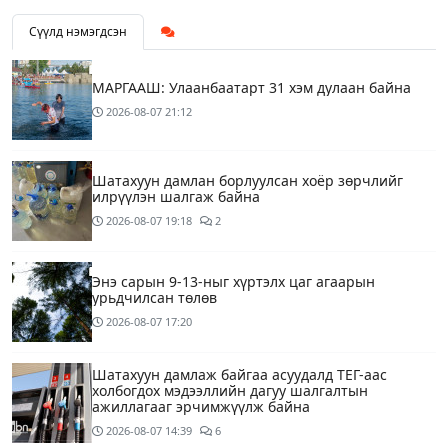
Сүүлд нэмэгдсэн
МАРГААШ: Улаанбаатарт 31 хэм дулаан байна
2026-08-07
21:12
Шатахуун дамлан борлуулсан хоёр зөрчлийг
илрүүлэн шалгаж байна
2026-08-07
19:18
2
Энэ сарын 9-13-ныг хүртэлх цаг агаарын
урьдчилсан төлөв
2026-08-07
17:20
Шатахуун дамлаж байгаа асуудалд ТЕГ-аас
холбогдох мэдээллийн дагуу шалгалтын
ажиллагааг эрчимжүүлж байна
2026-08-07
14:39
6