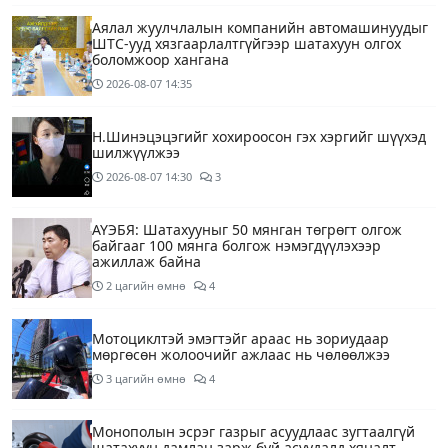
Аялал жуулчлалын компанийн автомашинуудыг
ШТС-ууд хязгаарлалтгүйгээр шатахуун олгох
боломжоор хангана
2026-08-07
14:35
Н.Шинэцэцэгийг хохироосон гэх хэргийг шүүхэд
шилжүүлжээ
2026-08-07
14:30
3
АҮЭБЯ: Шатахууныг 50 мянган төгрөгт олгож
байгааг 100 мянга болгож нэмэгдүүлэхээр
ажиллаж байна
2 цагийн өмнө
4
Мотоциклтэй эмэгтэйг араас нь зориудаар
мөргөсөн жолоочийг ажлаас нь чөлөөлжээ
3 цагийн өмнө
4
Монополын эсрэг газрыг асуудлаас зугтаалгүй
шатахуун дамлан зарж буй асуудалд хяналт