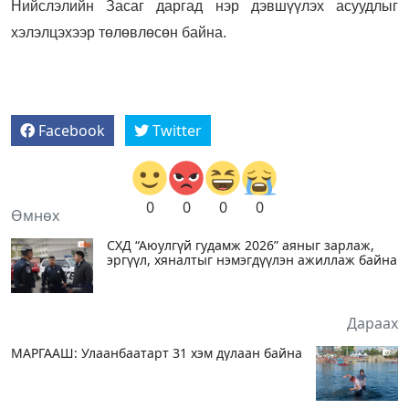
Нийслэлийн Засаг даргад нэр дэвшүүлэх асуудлыг
хэлэлцэхээр төлөвлөсөн байна.
Facebook
Twitter
0
0
0
0
Өмнөх
СХД “Аюулгүй гудамж 2026” аяныг зарлаж,
эргүүл, хяналтыг нэмэгдүүлэн ажиллаж байна
Дараах
МАРГААШ: Улаанбаатарт 31 хэм дулаан байна